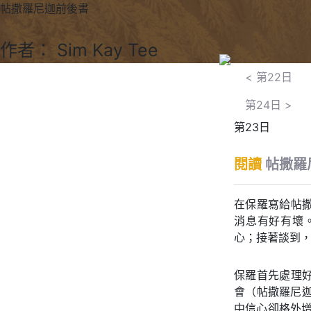
帖撒羅尼迦前後書
作者： Sim Kay Tee
<
第22日
第24日
>
第23日
閱讀
帖撒羅
在保羅寫給帖
消息有好有壞
心；接著談到
保羅首先處理
會（帖撒羅尼迦
中信心卻格外增