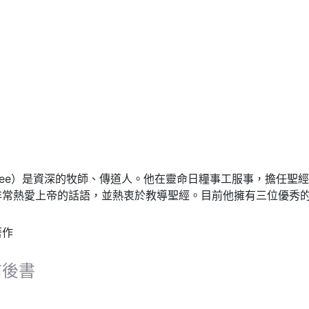
ay Tee）是資深的牧師、傳道人。他在靈命日糧事工服事，擔任
非常熱愛上帝的話語，並熱衷於教導聖經。目前他擁有三位優秀
著作
前後書