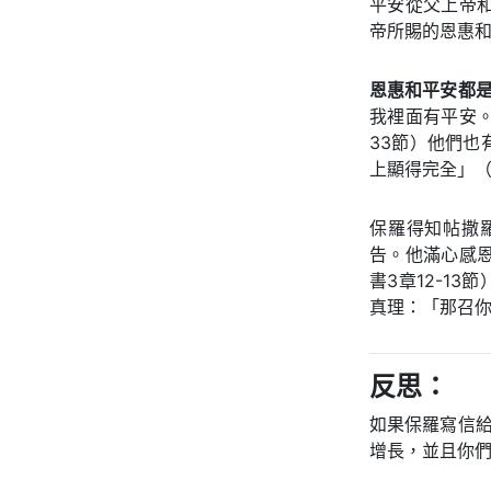
平安從父上帝
帝所賜的恩惠
恩惠和平安都
我裡面有平安
33節）他們
上顯得完全」（
保羅得知帖撒
告。他滿心感
書3章12-1
真理：「那召
反思：
如果保羅寫信
增長，並且你們