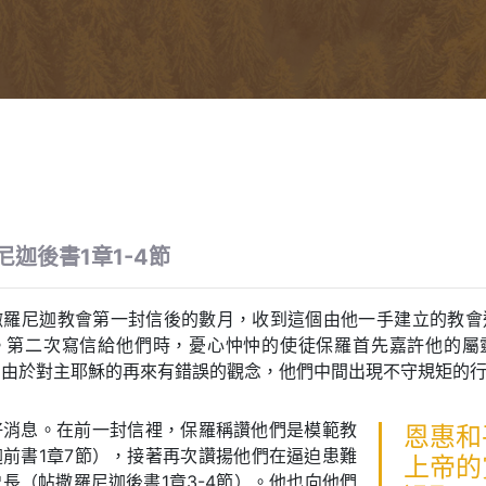
尼迦後書1章1-4節
撒羅尼迦教會第一封信後的數月，收到這個由他一手建立的教會
。第二次寫信給他們時，憂心忡忡的使徒保羅首先嘉許他的屬
，由於對主耶穌的再來有錯誤的觀念，他們中間出現不守規矩的
好消息。在前一封信裡，保羅稱讚他們是模範教
恩惠和
前書1章7節），接著再次讚揚他們在逼迫患難
上帝的
長（帖撒羅尼迦後書1章3-4節）。他也向他們