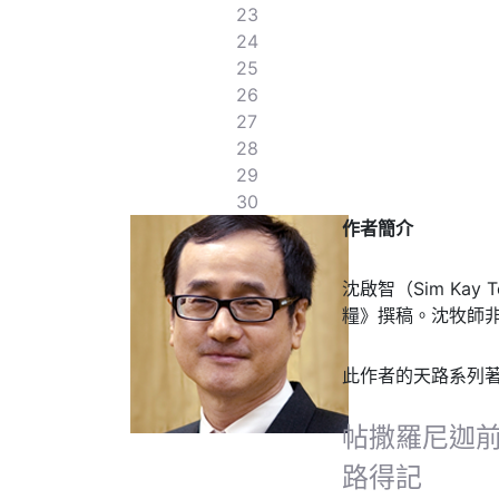
23
24
25
26
27
28
29
30
作者簡介
沈啟智（Sim K
糧》撰稿。沈牧師
此作者的天路系列
帖撒羅尼迦
路得記