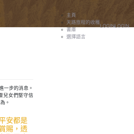
主頁
天路旅程的收穫
LOGIN
LOGIN
書庫
選擇語言
進一步的消息。
靈兒女們堅守信
行為。
平安都是
賞賜，透