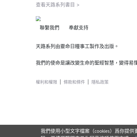
查看天路系列書目 >
聯繫我們
奉獻支持
天路系列由靈命日糧事工製作及出版。
我們的使命是讓改變生命的聖經智慧，變得易
權利和權限
|
條款和條件
|
隱私政策
我們使用小型文字檔案（cookies）爲你提