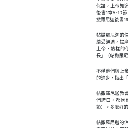
保證，上帝知
後書1章5-1
撒羅尼迦後書1
帖撒羅尼迦的
續受逼迫，提
上帝，這樣的
長」（帖撒羅尼
不僅他們與上
的進步，指出「
帖撒羅尼迦教
們誇口，都因
節）。多麼好
帖撒羅尼迦的