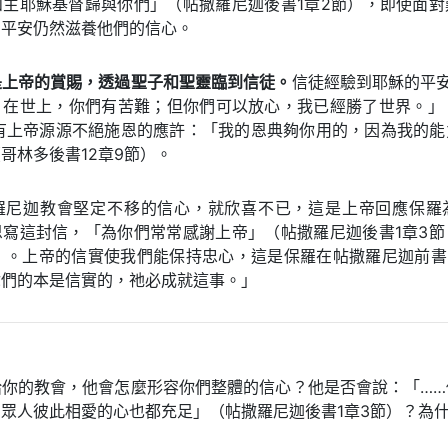
和主耶穌基督歸與你們」（帖撒羅尼迦後書1章2節），即使面對
和平安仍然滋養他們的信心。
是上帝的賞賜，透過聖子和聖靈臨到信徒。
信徒經驗到耶穌的平
。在世上，你們有苦難；但你們可以放心，我已經勝了世界。」（
也有上帝源源不絕施恩的應許：「我的恩典夠你用的，因為我的能
哥林多後書12章9節）。
羅尼迦教會堅定不移的信心，就欣喜不已，這是上帝回應保羅
恩寫這封信，「為你們常常感謝上帝」（帖撒羅尼迦後書1章3節
3節）。上帝的信實使我們能保持忠心，這是保羅在帖撒羅尼迦前書
你們的本是信實的，祂必成就這事。」
給你的教會，他會怎麼形容你們整體的信心？他是否會說：「……
眾人彼此相愛的心也都充足」（帖撒羅尼迦後書1章3節）？為