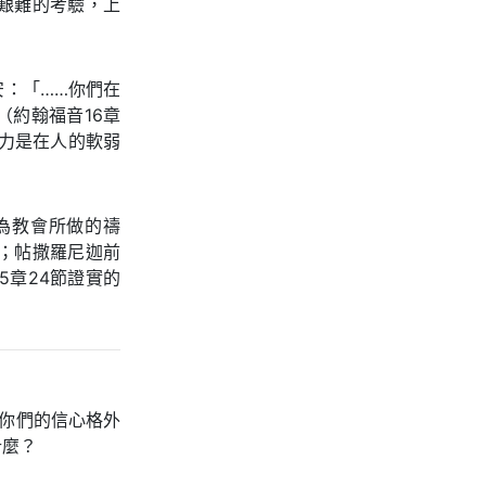
艱難的考驗，上
安：「……你們在
約翰福音16章
力是在人的軟弱
為教會所做的禱
；帖撒羅尼迦前
5章24節證實的
你們的信心格外
什麼？