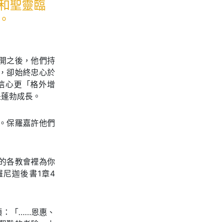
和聖靈臨
。
開之後，他們持
，卻始終忠心於
信心更「格外增
是蓬勃成長。
。保羅嘉許他們
。
的各教會裡為你
尼迦後書1章4
：「……恩惠、