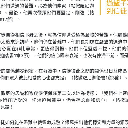
過聖子
道他們遭遇的苦難，必為他們伸冤（帖撒羅尼迦
到信徒
0節）。最後，他再次鞭策他們要堅定、剛強（帖
章12節）。
信徒自從相信耶穌之後，就為信仰遭受極為嚴峻的苦難。保羅離
摩太後來造訪時，他們仍在苦難中。他們長期處在嚴酷的逼迫中
信心實在非比尋常，更值得讚揚。他們不但堅毅不拔，他們的
迦後書1章3節），他們的信心既未衰減，也沒有停滯不前，而
帝的關係越發親密，在群體中，信徒彼此之間的關係也日益成長
你們眾人彼此相愛的心也都充足」（帖撒羅尼迦後書1章3節）
會徹底的忠誠和敬虔促使保羅第二次以她為榜樣：「我們在上帝
你們在所受的一切逼迫患難中，仍舊存忍耐和信心」（帖撒羅
的見證！
信徒如何能在患難中使靈命成熟？保羅指出他們穩定和力量的源頭