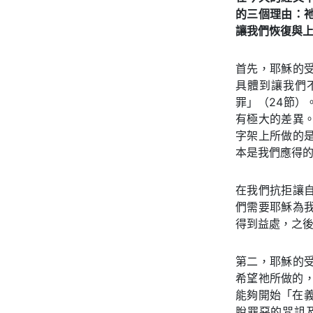
的三個理由：
讓我們恢復與
首先，耶穌的
具體到讓我們
罪」（24節）
有極大的差異
字架上所做的
本是我們應得
在我們抗拒讓
們需要耶穌為
得到益處，之
第二，耶穌的
希望祂所做的
能夠開始「在
脫罪惡的咒詛