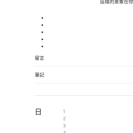
這樣的景象在
留言
筆記
日
1
2
3
4