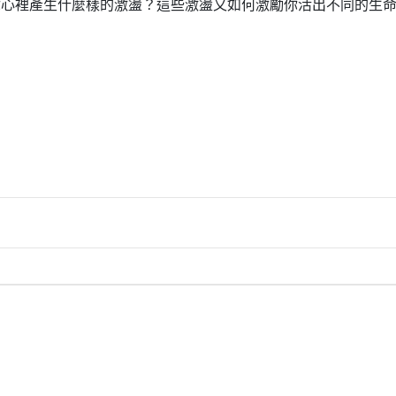
你心裡產生什麼樣的激盪？這些激盪又如何激勵你活出不同的生