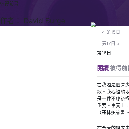
彼得前書
作者： David Burge
<
第15日
第17日
>
第16日
閱讀
彼得前書
在我還是個青
歌。我心裡納
是一件不應該
重要。事實上
（哥林多前書1
在今天的經文