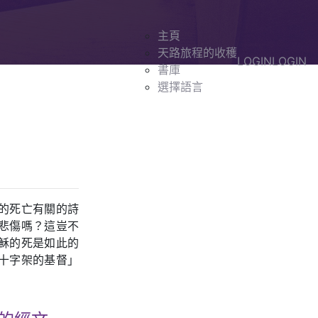
主頁
天路旅程的收穫
LOGIN
LOGIN
書庫
選擇語言
的死亡有關的詩
悲傷嗎？這豈不
穌的死是如此的
十字架的基督」