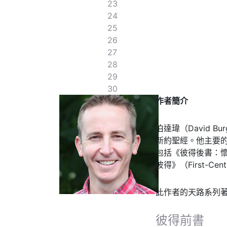
23
24
25
26
27
28
29
30
作者簡介
伯達瑋（David Bu
新約聖經。他主要
包括《彼得後書：懷疑世
彼得》（First-Century
此作者的天路系列
彼得前書