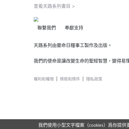
查看天路系列書目 >
聯繫我們
奉獻支持
天路系列由靈命日糧事工製作及出版。
我們的使命是讓改變生命的聖經智慧，變得易
權利和權限
|
條款和條件
|
隱私政策
我們使用小型文字檔案（cookies）爲你提