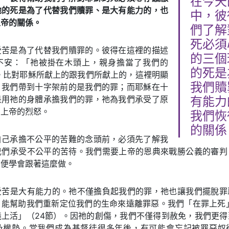
在今天
祂的死是為了代替我們贖罪、是大有能力的，也
中，彼
上帝的關係。
們了解
死必須
受苦是為了代替我們贖罪的。彼得在這裡的描述
的三個
不安：「祂被掛在木頭上，親身擔當了我們的
的死是
。比對耶穌所獻上的跟我們所獻上的，這裡明顯
我們贖
。我們帶到十字架前的是我們的罪；而耶穌在十
是用祂的身體承擔我們的罪，祂為我們承受了原
有能力
的上帝的烈怒。
我們恢
的關係
自己承擔不公平的苦難的念頭前，必須先了解我
我們承受不公平的苦待。我們需要上帝的恩典來戰勝公義的審判
後便學會跟著這麼做。
受苦是大有能力的。祂不僅擔負起我們的罪，祂也讓我們擺脫罪
，能幫助我們重新定位我們的生命來遠離罪惡。我們「在罪上死」
義上活」（24節）。因祂的創傷，我們不僅得到赦免，我們更得
及權勢。當我們成為基督徒很多年後，有可能會忘記被罪惡奴