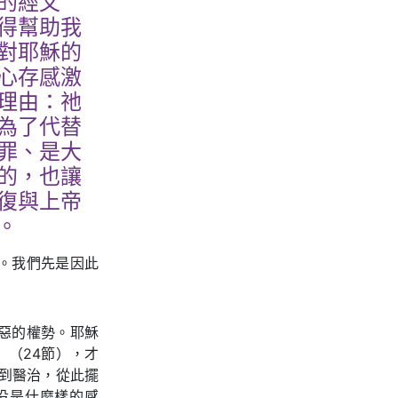
的經文
得幫助我
對耶穌的
心存感激
理由：祂
為了代替
罪、是大
的，也讓
復與上帝
。
。我們先是因此
惡的權勢。耶穌
（24節），才
到醫治，從此擺
役是什麼樣的感