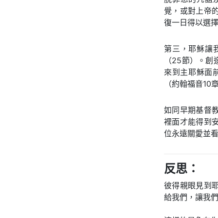
覺，或對上帝
復一日得以選
第三，耶穌讓
（25節）。
來到主耶穌面
（約翰福音10
如同早期基督
裡面才能得到
位永遠關愛並
反思：
彼得親眼見到
給我們，讓我