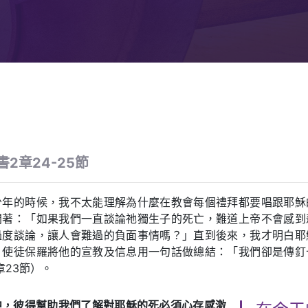
2章24-25節
少年的時候，我不太能理解為什麼在教會每個禮拜都要唱跟耶穌
悶著：「如果我們一直談論祂獨生子的死亡，難道上帝不會感到
過度談論，讓人會難過的負面事情嗎？」直到後來，我才明白耶
，使徒保羅將他的宣教及信息用一句話做總結：「我們卻是傳釘
章23節）。
中，彼得幫助我們了解對耶穌的死必須心存感激