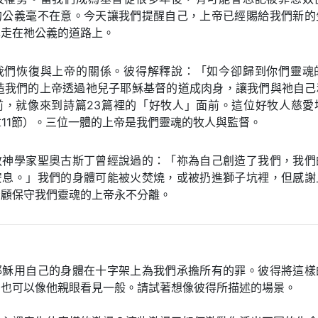
的公義毫不在意。今天讓我們提醒自己，上帝已經賜給我們新的
擇走在祂公義的道路上。
我們恢復與上帝的關係。彼得解釋說：「如今卻歸到你們靈魂
創造我們的上帝透過祂兒子耶穌基督的道成肉身，讓我們與祂自己
前，就像來到詩篇23篇裡的「好牧人」面前。這位好牧人慈愛
章11節）。三位一體的上帝是我們靈魂的牧人與監督。
教神學家聖奧古斯丁曾經說過的：「祢為自己創造了我們，我們
安息。」我們的身體可能被火焚燒，或被扔進獅子坑裡，但感謝
看顧保守我們靈魂的上帝永不分離。
耶穌用自己的身體在十字架上為我們承擔所有的罪。彼得將這樣
們也可以像他親眼看見一般。請試著想像彼得所描述的場景。