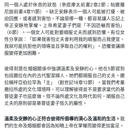
同一個人處於休息的狀態（參提摩太前書2章2節；帖撒羅
尼迦前書4章11節）。缺乏安靜表示一個人可能被打擾、被
迫回應，或者感到害怕，不論是哪一種，都容易讓人忘記上
帝正安靜地掌權。上帝希望妻子們是「不因恐嚇而害怕」
（6節）。一個女人可能對要順服丈夫而感到恐懼。有位女
性分享說：「如果我害怕丈夫會利用我的順服而占我便宜，
我就可能抗拒他的領導並且爭取自己的權利」。恐懼會讓順
服變得更加困難。
彼得刻意在婚姻關係中強調溫柔及安靜的心。他在5節提到
包括撒拉在內的古代聖潔婦人，她們都順服自己的丈夫。撒
拉稱呼亞伯拉罕為「主」（創世記18章12節）。當我們考量
撒拉所處的文化環境時，可以理解彼得並不是要求當代的基
督徒妻子也這麼做。但不論所處文化及時代如何，順服自己
丈夫的原則卻是基督徒妻子恆久的屬性。
溫柔及安靜的心正符合彼得所倡導的清心及溫和的生活。
我
們的生命及婚姻都會因為知曉上帝在掌權而變得更加富足。