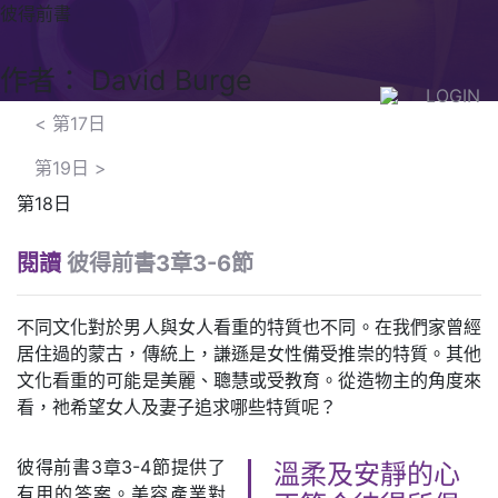
彼得前書
作者： David Burge
LOGIN
<
第17日
第19日
>
第18日
閱讀
彼得前書3章3-6節
不同文化對於男人與女人看重的特質也不同。在我們家曾經
居住過的蒙古，傳統上，謙遜是女性備受推崇的特質。其他
文化看重的可能是美麗、聰慧或受教育。從造物主的角度來
看，祂希望女人及妻子追求哪些特質呢？
彼得前書3章3-4節提供了
溫柔及安靜的心
有用的答案。美容產業對