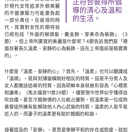
正符合彼得所倡
於現代女性追求外貌美麗
導的清心及溫和
的不健康壓力可能要負起
的生活。
一部分責任。在彼得的時
代，其實對女性的期待就
已經包括「外面的辮頭髮、戴金飾、穿美衣為裝飾」（3
節）。但上帝所讚賞的美麗是什麼呢？4節告訴我們是「裡
面存著長久溫柔、安靜的心為裝飾，這在上帝面前是極寶貴
的」。
什麼是「溫柔、安靜的心」？首先，「溫柔」也可以翻譯成
「溫順」，是與刻薄蠻橫剛好相反的特質。這是不分男人及
女人都應該追尋的特質，因為耶穌本身就被形容為「心裡柔
和謙卑」（馬太福音11章29節）。儘管現今世界似乎懂得自
吹自擂，甚至冷酷無情的人比較占優勢，但溫柔是一位成熟
基督徒所擁有能解除他人內心武裝的特質。溫柔的人是平易
近人的，而妻子的溫柔更有助於婚姻的和諧。
接著提及的「安靜」，意思是寧靜平和的存在或態度，就如