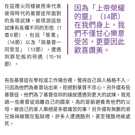
在這裡火同樣被用來代表
因為「上帝榮耀
彼得時代的基督徒所面對
的靈」（14節）
的各項試煉，彼得說這些
在我們身上，我
試煉有各種不同的形態（1
們不僅甘心樂意
章6節），包括「辱罵」
受苦，更要因此
（14節）以及「與基督一
同受苦」（13節），遭遇
歡喜讚美。
到罪犯般的待遇（15-16
節）。
有些基督徒在學校或工作場合裡，覺得自己與人格格不入，
只因為他們為基督站出來，拒絕對基督不忠心。另外還有些
基督徒，他們為了基督信仰的緣故遭遇到更大的試煉。我見
過一些基督徒逃離自己的國家，為的是躲避養育他們的父
母。被自己的家人棄絕是多麼痛苦的事！另外還有無數的弟
兄姊妹被關在監獄裡，許多人遭遇酷刑，甚至殘酷地被處
死。