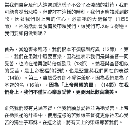
當我們自身及他人遭遇到這樣子不公平及殘酷的對待，我們
可能會發出悲嘆。但或許在這樣的時刻，我們更應該感到歡
欣，因著我們對上帝的信心，必蒙祂的大能保守（1章5
節）。祂的話語會預備及帶領我們，讓我們可以站立得穩。
我們要如何做到呢？
首先，當迫害來臨時，我們根本不須感到訝異（12節）。第
二，我們在患難中還要喜樂，因為這表示我們是與基督一同
受苦，也將在祂再臨時倍感歡欣（13節）。這種與基督相似
的受苦，是上帝祝福的記號，也是聖靈與我們同在的表徵
（14節）。第三，雖然受辱卻不覺得羞恥，因為我們是為了
基督的名（16節）。
因為「上帝榮耀的靈」（14節）在我
們身上，我們不僅甘心樂意受苦，更要因此歡喜讚美。
雖然我們沒有見過基督，但我們願意愛祂並為祂受苦。上帝
在祂奧祕的計畫中，使用這樣的苦難讓基督徒更像祂忠心受
苦的獨生子耶穌。在這之後，將有天上的榮耀等著我們。