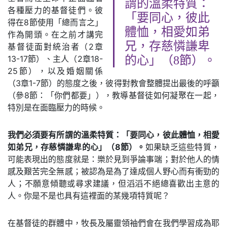
謂的溫柔特質：
各種壓力的基督徒們。彼
「要同心，彼此
得在8節使用「總而言之」
體恤，相愛如弟
作為開頭。在之前才講完
兄，存慈憐謙卑
基督徒面對統治者（2章
13-17節）、主人（2章18-
的心」（8節）。
25節），以及婚姻關係
（3章1-7節）的態度之後，彼得對教會整體提出最後的呼籲
（參8節：「你們都要」），教導基督徒如何凝聚在一起，
特別是在面臨壓力的時候。
我們必須要有所謂的溫柔特質：「要同心，彼此體恤，相愛
如弟兄，存慈憐謙卑的心」（8節）。
如果缺乏這些特質，
可能表現出的態度就是：樂於見到爭論事端；對於他人的情
感及艱苦完全無感；被認為是為了達成個人野心而有衝勁的
人；不願意傾聽或尋求建議，但滔滔不絕總喜歡出主意的
人。你是不是也具有這裡面的某幾項特質呢？
在基督徒的群體中，牧長及屬靈領袖們會在我們學習成為耶