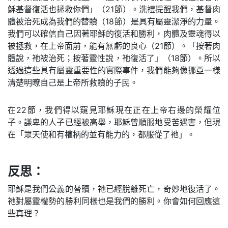
穌基督復活也拯救你們」（21節）。洗禮提醒我們，基督肉
體被治死成為我們的替贖（18節）是具有屬靈潔淨的力量。
我們可以確信自己因著耶穌的復活和勝利，肉體及靈魂得以
被拯救，在上帝面前，能有無虧的良心（21節）。「按著肉
體說，祂被治死；按著靈性說，祂復活了」（18節）。所以
透過這些具有屬靈重要性的實際事件，我們能夠像挪亞一樣
清楚明暸自己是上帝所救贖的子民。
在22節，我們得以窺見耶穌現在正在上帝右邊的榮耀位
子。謙卑的人子已經被高舉，耶穌曾順服地受苦遇害，但現
在「眾天使和有權柄的並有能力的，都服從了祂」。
反思：
耶穌是我們公義的替贖，祂已經脫離死亡，奇妙地復活了。
祂對屬靈權勢的勝利同樣也是我們的勝利。你會如何回應這
些真理？