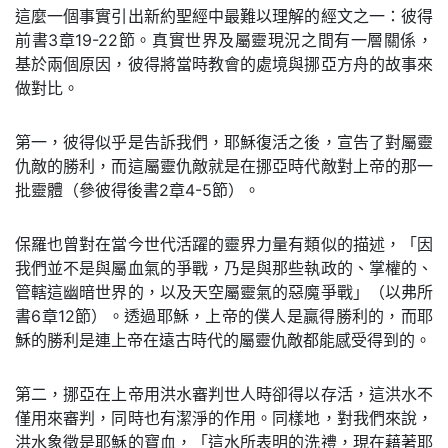
這麼一個事實引出新約聖經中最難以理解的經文之一：彼得
前書3章19-22節。真實世界及屬靈現況之間有一層關係，
基於兩個原因，彼得將當時教會的處境與挪亞方舟的故事來
做對比。
第一，彼得似乎是告訴我們，耶穌復活之後，宣告了對屬靈
仇敵的勝利，而這屬靈仇敵就是在挪亞時代敵對上帝的那一
批靈體（參彼得後書2章4-5節）。
保羅也曾對在當今世代活躍的靈界力量有類似的描述，「因
我們並不是與屬血氣的爭戰，乃是與那些執政的、掌權的、
管轄這幽暗世界的，以及天空屬靈氣的惡魔爭戰」（以弗所
書6章12節）。透過耶穌，上帝的僕人是贏得勝利的，而耶
穌的勝利是連上帝在遠古時代的屬靈仇敵都能感受得到的。
第二，挪亞在上帝用洪水審判世人時卻得以存活，這洪水不
僅用來審判，同時也有潔淨的作用。同樣地，對我們來說，
洪水象徵是耶穌的寶血，「這水所表明的洗禮，現在藉著耶