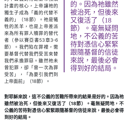
的。因為祂雖然
計畫的核心，上帝讓祂的
被治死，但後來
獨生子成為「義的代替不
義的」（18節）。祂是犧
又復活了（18
牲的羔羊，也是上帝差派
節）。毫無疑問
來為所有罪人贖罪的替代
地，不公義的苦
者（參以賽亞書53章3-6
待對憑信心緊緊
節）。我們陷在罪裡，需
跟隨基督的信徒
要基督代替我們受苦來替
來說，最後必會
我們承擔罪惡。雖然祂未
曾犯罪，卻「曾一次為罪
得到好的結局。
受苦」，「為要引我們到
上帝面前」（18節）。
對耶穌來說，這不公義的苦難所帶來的結果是好的。因為祂
雖然被治死，但後來又復活了（18節）。毫無疑問地，不
公義的苦待對憑信心緊緊跟隨基督的信徒來說，最後必會得
到好的結局。