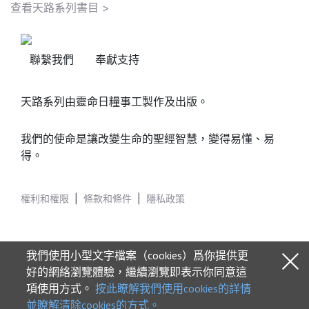
查看天路系列書目 >
聯繫我們
奉獻支持
天路系列由靈命日糧事工製作及出版。
我們的使命是讓改變生命的聖經智慧，變得易懂、易
得。
權利和權限
|
條款和條件
|
隱私政策
我們使用小型文字檔案（cookies）爲你提供更
好的網絡瀏覽體驗，繼續瀏覽即表示你同意這
項使用方式。
按此瞭解我們使用cookies的詳情
© 2026 Our Daily Bread Ministries
並瞭解清除cookies的方式。