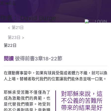
彼得前書
作者： David Burge
LOGIN
<
第21日
第23日
>
第22日
閱讀
彼得前書3章18-22節
在運動賽事當中，如果有球員受傷或者體力不繼，就可以換
人上場。替補者取代我們的位置讓我們能休息並喘一口氣。
耶穌承受苦難不僅僅為了
對耶穌來說，這
成為激勵我們的典範，也
不公義的苦難所
是代替我們贖罪。祂受到
帶來的結果是好
的不公義對待是上帝救贖