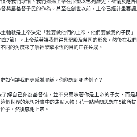
常值得我們珍惜。我們透過上帝在形塑以色列歷史、禮儀及應許
基督與屬基督子民的作為。甚至在創世以前，上帝已經計畫要讓
心主軸就是上帝決定「我要做他們的上帝，他們要做我的子民」（
21章7節）。上帝藉著讓我們得見聖殿及祭司的形象，然後在我
從不同的角度來了解祂榮耀永恆的目的正在達成。
歷史如何讓我們更感謝耶穌。你能想到哪些例子？
去了解自己身為基督徒，並不只意味著你是上帝的子女，而是
對這個世界的永恆計畫中的焦點人物！花一點時間思想在5節所提
的位子，然後感謝上帝。