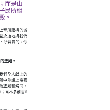
；而是由
子民所組
殿。
上帝所建構的城
且永遠地與我們
選、所寶貴的。你
成的聖殿。
我們全人獻上的
聖殿中能讓上帝喜
為聖殿和祭司，
節；哥林多前書6