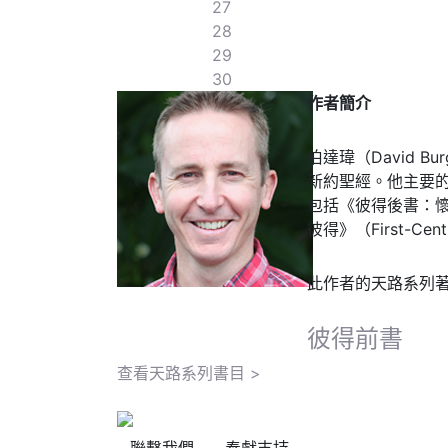
27
28
29
30
作者簡介
伯達瑋（David Bu
新約聖經。他主要
包括《彼得後書：懷疑世
彼得》（First-Century
此作者的天路系列
彼得前書
查看天路系列書目 >