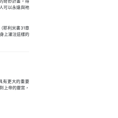
的奇妙計畫，得
人可以永遠與祂
耶利米書31章
們身上灌注這樣的
具有更大的重要
到上帝的靈宮，