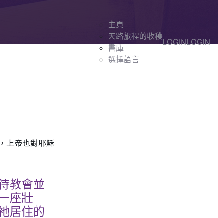
主頁
天路旅程的收穫
LOGIN
LOGIN
書庫
選擇語言
，上帝也對耶穌
待教會並
一座壯
祂居住的