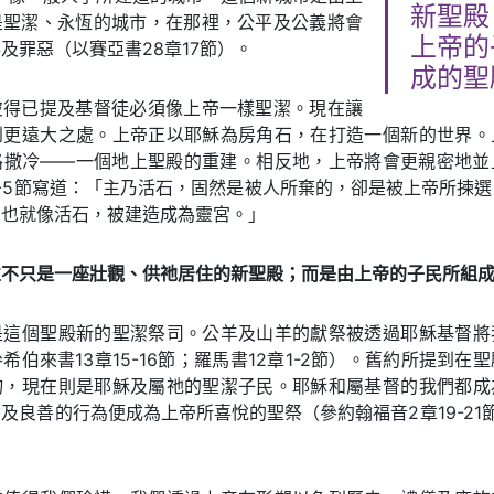
新聖殿
是聖潔、永恆的城市，在那裡，公平及公義將會
上帝的
及罪惡（以賽亞書28章17節）。
成的聖
彼得已提及基督徒必須像上帝一樣聖潔。現在讓
到更遠大之處。上帝正以耶穌為房角石，在打造一個新的世界。
路撒冷——一個地上聖殿的重建。相反地，上帝將會更親密地並
-5節寫道：「主乃活石，固然是被人所棄的，卻是被上帝所揀
，也就像活石，被建造成為靈宮。」
並不只是一座壯觀、供祂居住的新聖殿；而是由上帝的子民所組
是這個聖殿新的聖潔祭司。公羊及山羊的獻祭被透過耶穌基督將
希伯來書13章15-16節；羅馬書12章1-2節）。舊約所提到在
物，現在則是耶穌及屬祂的聖潔子民。耶穌和屬基督的我們都成
及良善的行為便成為上帝所喜悅的聖祭（參約翰福音2章19-21