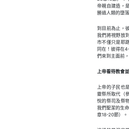
帝親自建造，
勝過人類的墮落
到目前為止，
我們將視野放
市不僅只是耶
同在！彼得在4
們來到主面前
上帝看待教會
上帝的子民也
靈祭所取代（參
悅的祭司及祭
我們聖潔的生命
章18-20節）。