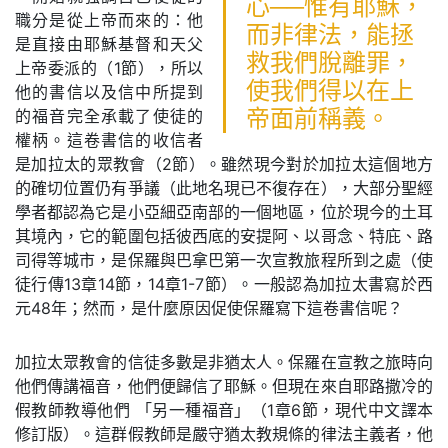
心──惟有耶穌，
職分是從上帝而來的：他
而非律法，能拯
是直接由耶穌基督和天父
救我們脫離罪，
上帝委派的（1節），所以
使我們得以在上
他的書信以及信中所提到
的福音完全承載了使徒的
帝面前稱義。
權柄。這卷書信的收信者
是加拉太的眾教會（2節）。雖然現今對於加拉太這個地方
的確切位置仍有爭議（此地名現已不復存在），大部分聖經
學者都認為它是小亞細亞南部的一個地區，位於現今的土耳
其境內，它的範圍包括彼西底的安提阿、以哥念、特庇、路
司得等城市，是保羅與巴拿巴第一次宣教旅程所到之處（使
徒行傳13章14節，14章1-7節）。一般認為加拉太書寫於西
元48年；然而，是什麼原因促使保羅寫下這卷書信呢？
加拉太眾教會的信徒多數是非猶太人。保羅在宣教之旅時向
他們傳講福音，他們便歸信了耶穌。但現在來自耶路撒冷的
假教師教導他們 「另一種福音」（1章6節，現代中文譯本
修訂版）。這群假教師是嚴守猶太教規條的律法主義者，他