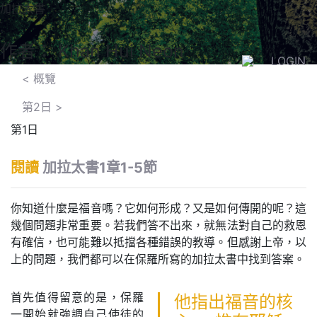
加拉太書
作者： Khan Hui Neon
LOGIN
< 概覽
第2日
>
第1日
閱讀
加拉太書1章1-5節
你知道什麼是福音嗎？它如何形成？又是如何傳開的呢？這
幾個問題非常重要。若我們答不出來，就無法對自己的救恩
有確信，也可能難以抵擋各種錯誤的教導。但感謝上帝，以
上的問題，我們都可以在保羅所寫的加拉太書中找到答案。
首先值得留意的是，保羅
他指出福音的核
一開始就強調自己使徒的