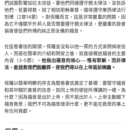
們試圖影響加拉太信徒，要他們同樣遵守猶太律法，並告訴
他們，若要得救，除了相信耶穌基督，還得遵守摩西律法行
割禮（2章14節）。對保羅而言，這是非常嚴重的問題，因
為它不僅關乎外邦人是否需要遵守猶太律法，更嚴重的是會
損害使徒們所傳的純正而全備的福音。
在這卷書信的開頭，保羅並沒有以他一貫的方式來問候收信
人，而是在簡單的介紹和問安之後，就直接概述福音的主要
內容（3-5節）。
他指出福音的核心──惟有耶穌，而非律
法，能拯救我們脫離罪，使我們得以在上帝面前稱義。
保羅以簡單明瞭的序言為整卷書信奠定了基礎：要堅守福音
和其中關於基督的信息，如同上帝的使徒所傳講的一樣。為
什麼？因為福音是出於上帝，而不是出於人。上帝主動賜下
福音救恩；我們不可為福音增添什麼，更不能在救恩的事上
有任何貢獻。