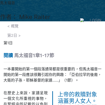
馬太福音
作者： Mike Raiter
LOGIN
< 概覽
第2日
>
第1日
閱讀
馬太福音1章1-17節
一本書開始的第一個段落通常都是很重要的，但馬太福音一
開始的第一段應該很難引起你的興趣：「亞伯拉罕的後裔，
大衛的子孫，耶穌基督的家譜……」（1節）。
在歷史上來說，家譜呈現
上帝的救贖對象
一個文化所重視的事物，
涵蓋男人女人。
在聖經中所記載的以色列