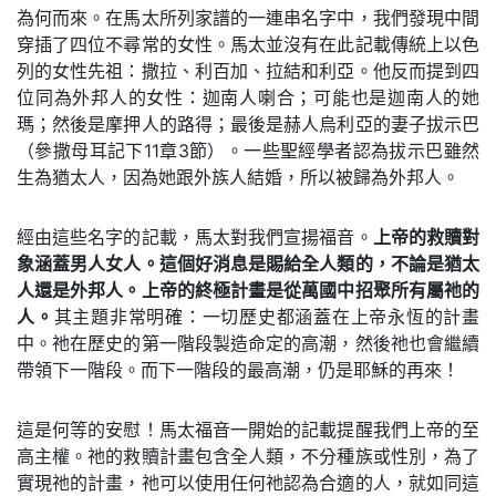
為何而來。在馬太所列家譜的一連串名字中，我們發現中間
穿插了四位不尋常的女性。馬太並沒有在此記載傳統上以色
列的女性先祖：撒拉、利百加、拉結和利亞。他反而提到四
位同為外邦人的女性：迦南人喇合；可能也是迦南人的她
瑪；然後是摩押人的路得；最後是赫人烏利亞的妻子拔示巴
（參撒母耳記下11章3節）。一些聖經學者認為拔示巴雖然
生為猶太人，因為她跟外族人結婚，所以被歸為外邦人。
經由這些名字的記載，馬太對我們宣揚福音。
上帝的救贖對
象涵蓋男人女人。這個好消息是賜給全人類的，不論是猶太
人還是外邦人。上帝的終極計畫是從萬國中招聚所有屬祂的
人。
其主題非常明確：一切歷史都涵蓋在上帝永恆的計畫
中。祂在歷史的第一階段製造命定的高潮，然後祂也會繼續
帶領下一階段。而下一階段的最高潮，仍是耶穌的再來！
這是何等的安慰！馬太福音一開始的記載提醒我們上帝的至
高主權。祂的救贖計畫包含全人類，不分種族或性別，為了
實現祂的計畫，祂可以使用任何祂認為合適的人，就如同這