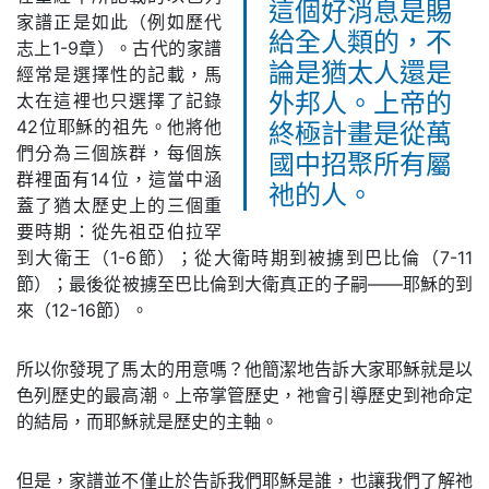
這個好消息是賜
家譜正是如此（例如歷代
給全人類的，不
志上1-9章）。古代的家譜
論是猶太人還是
經常是選擇性的記載，馬
太在這裡也只選擇了記錄
外邦人。上帝的
42位耶穌的祖先。他將他
終極計畫是從萬
們分為三個族群，每個族
國中招聚所有屬
群裡面有14位，這當中涵
祂的人。
蓋了猶太歷史上的三個重
要時期：從先祖亞伯拉罕
到大衛王（1-6節）；從大衛時期到被擄到巴比倫（7-11
節）；最後從被擄至巴比倫到大衛真正的子嗣——耶穌的到
來（12-16節）。
所以你發現了馬太的用意嗎？他簡潔地告訴大家耶穌就是以
色列歷史的最高潮。上帝掌管歷史，祂會引導歷史到祂命定
的結局，而耶穌就是歷史的主軸。
但是，家譜並不僅止於告訴我們耶穌是誰，也讓我們了解祂