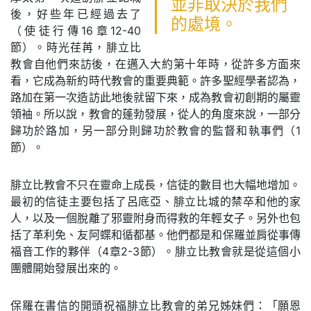
並非取決於我們
後，好些年已經過去了
的處境。
（使徒行傳16章12-40
節）。時光荏苒，腓立比
教會自他們來訪後，在邁入大約第十年時，從許多方面來
看，它成為新約時代教會的重要典範。許多聖經學者認為，
路加在第一次造訪此地後就留下來，成為教會初創期的屬靈
領袖。所以說，教會的蓬勃發展，從人的角度來說，一部分
歸功於路加，另一部分則歸功於教會的監督和執事們（1
節）。
腓立比教會不只在靈命上成長，信徒的數目也大幅地增加。
最初的信徒主要包括了呂底亞、腓立比城的禁卒和他的家
人，以及一個脫離了邪靈附身而得救的年輕女子。另外也包
括了革利免、友阿蝶和循都基。他們都是和保羅並肩從事傳
福音工作的夥伴（4章2-3節）。腓立比教會就是從這個小
團體開始發展出來的。
保羅在書信的開頭祝福腓立比教會的弟兄姊妹們：「願恩