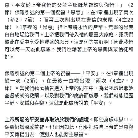
惠、平安從上帝我們的父並主耶穌基督歸與你們！」（2
節）保羅引述的第一個祝福「恩惠」，在1章裡出現了兩次
（參2、7節）；而第三次則出現在書信的末尾（4章23
節）。1章裡的「恩惠」指上帝將永恆的產業、無盡的恩典
白白地賜給我們。上帝把我們帶入祂的屬靈大家庭，讓我們
彼此在愛中享受祂豐盛的恩典，這是何等美好啊！因此我們
可以每一天為此感恩。我們也藉著上帝的恩典與眾信徒和
好。
保羅引述的第二個上帝的祝福——「平安」，在1章裡出現
過一次（2節），在最後一章裡出現了兩次（4章7、9
節）。當我們藉著禱告進入上帝的同在中，為著祂透過耶穌
基督成就的救贖，以及對我們的應許而感恩，我們就能經歷
平靜、安穩和喜樂，這就是此處所說的「平安」。
上帝所賜的平安並非取決於我們的處境。
即使身處牢獄中，
保羅仍然深感蒙福，也正因如此，他要把得自上帝的恩惠與
平安傳揚出去，使別人也能蒙主恩福。