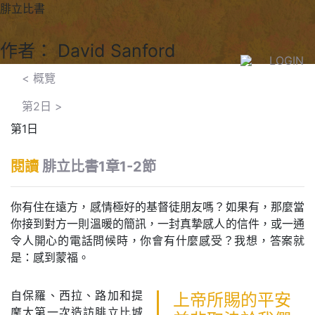
腓立比書
作者： David Sanford
LOGIN
< 概覽
第2日
>
第1日
閱讀
腓立比書1章1-2節
你有住在遠方，感情極好的基督徒朋友嗎？如果有，那麼當
你接到對方一則溫暖的簡訊，一封真摯感人的信件，或一通
令人開心的電話問候時，你會有什麼感受？我想，答案就
是：感到蒙福。
自保羅、西拉、路加和提
上帝所賜的平安
摩太第一次造訪腓立比城