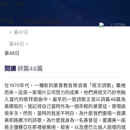
詩篇1-50篇
作者： Mike Raiter
LOGIN
<
第47日
第49日
>
第48日
閱讀
詩篇48篇
在1970年代，一種新的基督教音樂浪潮「經文詩歌」襲捲
而來。這是一家唱片公司努力的成果，他們將經文巧妙地融
入當代的敬拜歌曲中。最早的一首詩歌正是以詩篇48篇為
基礎寫的。我記得自己當時作為一個年輕的基督徒，曾唱過
很多次。然而，當時的我並不明白，為什麼我們要唱一首讚
美耶路撒冷的詩歌。為什麼我身為一名基督徒，要讚美一座
救主彌賽亞在那裡被棄絕、殺害，以及遭巴比倫人毀壞的城