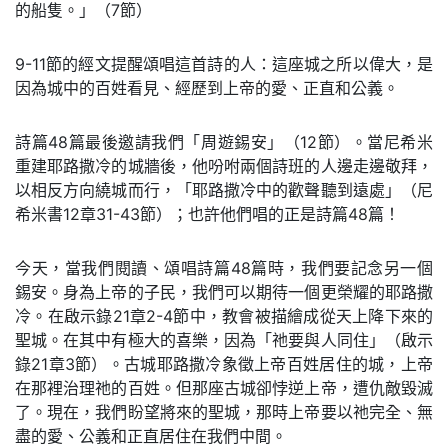
的船隻。」（7節）
9-11節的經文提醒頌唱這首詩的人：這座城之所以偉大，是
因為城中的百姓看見、經歷到上帝的愛、正直和公義。
詩篇48篇最後邀請我們「周遊錫安」（12節）。當尼希米
重建耶路撒冷的城牆後，他吩咐兩個詩班的人邊走邊敬拜，
以相反方向繞城而行，「耶路撒冷中的歡聲聽到遠處」（尼
希米書12章31-43節）；也許他們唱的正是詩篇48篇！
今天，當我們閱讀、頌唱詩篇48篇時，我們要記念另一個
錫安。身為上帝的子民，我們可以期待一個更榮耀的耶路撒
冷。在啟示錄21章2-4節中，教會被描繪成從天上降下來的
聖城。在其中有極大的喜樂，因為「祂要與人同住」（啟示
錄21章3節）。古城耶路撒冷象徵上帝百姓居住的城，上帝
在那裡治理祂的百姓。但那座古城卻悖逆上帝，遭仇敵毀滅
了。現在，我們盼望將來的聖城，那時上帝要以祂完全、無
盡的愛、公義和正直居住在我們中間。