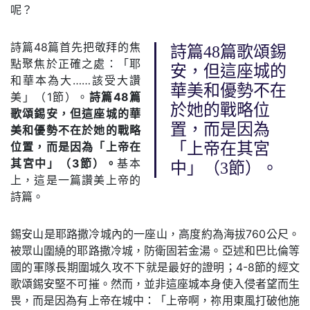
呢？
詩篇48篇首先把敬拜的焦
詩篇48篇歌頌錫
點聚焦於正確之處：「耶
安，但這座城的
和華本為大……該受大讚
華美和優勢不在
美」（1節）。
詩篇48篇
於她的戰略位
歌頌錫安，但這座城的華
置，而是因為
美和優勢不在於她的戰略
位置，而是因為「上帝在
「上帝在其宮
其宮中」（3節）。
基本
中」（3節）。
上，這是一篇讚美上帝的
詩篇。
錫安山是耶路撒冷城內的一座山，高度約為海拔760公尺。
被眾山圍繞的耶路撒冷城，防衛固若金湯。亞述和巴比倫等
國的軍隊長期圍城久攻不下就是最好的證明；4-8節的經文
歌頌錫安堅不可摧。然而，並非這座城本身使入侵者望而生
畏，而是因為有上帝在城中：「上帝啊，祢用東風打破他施