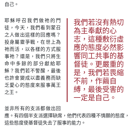
自己。
耶穌呼召我們做祂的門
我們若沒有熱切
徒，今天，我們看到蒙召
為主奉獻的心
之人做出這樣的回應嗎？
志，這種敷衍虛
投身屬靈爭戰，在世上為
應的態度必然影
祂而活，以各樣的方式服
響同工共事的基
事祂？還是，我們只將生
命中多餘的部分獻給耶
督徒。更嚴重的
穌？我們若不警醒，最後
是，我們若畏縮
也許會變成以盡義務而缺
不前，作繭自
乏愛心的態度來服事萬王
縛，最後受害的
之王。
一定是自己。
並非所有的支派都做出回
應。有四個半支派選擇缺席，他們代表四種不情願的態度，
這些態度使基督徒失去了服事的能力。