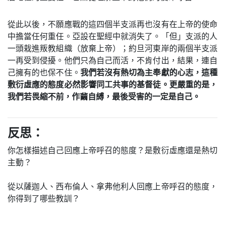
從此以後，不願應戰的這四個半支派再也沒有在上帝的使命
中擔當任何重任。亞設在聖經中就消失了。「但」支派的人
一頭栽進叛教組織（放棄上帝）；約旦河東岸的兩個半支派
一再受到侵擾。他們只為自己而活，不肯付出，結果，連自
己擁有的也保不住。
我們若沒有熱切為主奉獻的心志，這種
敷衍虛應的態度必然影響同工共事的基督徒。更嚴重的是，
我們若畏縮不前，作繭自縛，最後受害的一定是自己。
反思：
你怎樣描述自己回應上帝呼召的態度？是敷衍虛應還是熱切
主動？
從以薩迦人、西布倫人、拿弗他利人回應上帝呼召的態度，
你得到了哪些教訓？