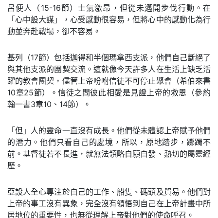
呂便人（15-16節）士氣激昂，但從未邁開步伐行動。在
「心中設大謀」，心受感動很容易，但將心中的感動化為行
動並奔赴戰場，卻不容易。
基列（17節）包括迦得和半個瑪拿西支派，他們自己斷絕了
與其他支派的團契交流。這就像今天許多人在生活上缺乏活
躍的教會團契，儘管上帝吩咐信徒不可停止聚會（希伯來書
10章25節）。信徒之間彼此相愛是見證上帝的救恩（參約
翰一書3章10、14節）。
「但」人的靈命一直沒有成長。他們從未體認上帝賦予他們
的潛力。他們只看自己的處境，所以，原地踏步，躑躅不
前。基督徒若不長進，就無法領略自願自發、熱切的屬靈經
歷。
亞設人全心專注於自己的工作、船隻、碼頭及貿易。他們對
上帝的事工沒有異象，完全沒有領悟到自己在上帝計畫中所
居地位的重要性，也無從理解上帝對他們的使命呼召。