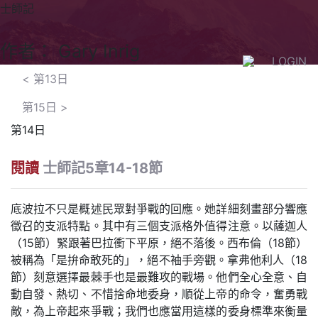
士師記
作者： Gary Inrig
LOGIN
<
第13日
第15日
>
第14日
閱讀
士師記5章14-18節
底波拉不只是概述民眾對爭戰的回應。她詳細刻畫部分響應
徵召的支派特點。其中有三個支派格外值得注意。以薩迦人
（15節）緊跟著巴拉衝下平原，絕不落後。西布倫（18節）
被稱為「是拚命敢死的」，絕不袖手旁觀。拿弗他利人（18
節）刻意選擇最棘手也是最難攻的戰場。他們全心全意、自
動自發、熱切、不惜捨命地委身，順從上帝的命令，奮勇戰
敵，為上帝起來爭戰；我們也應當用這樣的委身標準來衡量