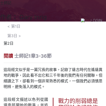
士師記
作者： Gary Inrig
LOGIN
<
第1日
第3日
>
第2日
閱讀
士師記1章3-36節
這段經文似乎是一篇冗長的故事，記錄了遠古時代在遙遠異
地的戰爭，因此看不出它和三千年後的我們有任何關聯。但
細讀之下，卻看到一個非常熟悉的模式，一個我們必須慎思
明辨，避免落入的模式。
這段經文描述以色列從國
戰力的削弱總是
境南部開始的戰爭，並追