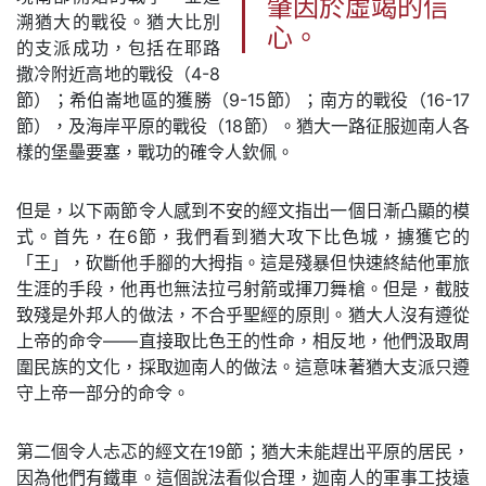
肇因於虛竭的信
溯猶大的戰役。猶大比別
心。
的支派成功，包括在耶路
撒冷附近高地的戰役（4-8
節）；希伯崙地區的獲勝（9-15節）；南方的戰役（16-17
節），及海岸平原的戰役（18節）。猶大一路征服迦南人各
樣的堡壘要塞，戰功的確令人欽佩。
但是，以下兩節令人感到不安的經文指出一個日漸凸顯的模
式。首先，在6節，我們看到猶大攻下比色城，擄獲它的
「王」，砍斷他手腳的大拇指。這是殘暴但快速終結他軍旅
生涯的手段，他再也無法拉弓射箭或揮刀舞槍。但是，截肢
致殘是外邦人的做法，不合乎聖經的原則。猶大人沒有遵從
上帝的命令——直接取比色王的性命，相反地，他們汲取周
圍民族的文化，採取迦南人的做法。這意味著猶大支派只遵
守上帝一部分的命令。
第二個令人忐忑的經文在19節；猶大未能趕出平原的居民，
因為他們有鐵車。這個說法看似合理，迦南人的軍事工技遠