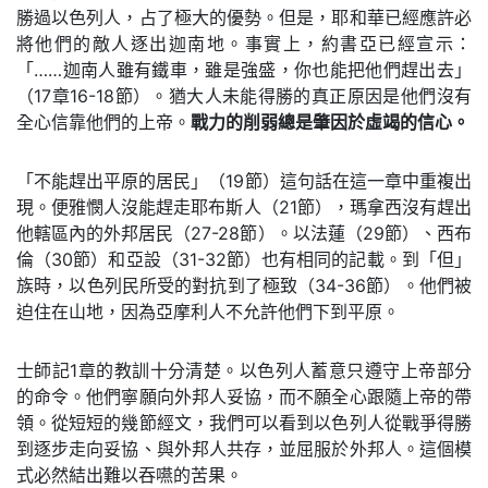
勝過以色列人，占了極大的優勢。但是，耶和華已經應許必
將他們的敵人逐出迦南地。事實上，約書亞已經宣示：
「……迦南人雖有鐵車，雖是強盛，你也能把他們趕出去」
（17章16-18節）。猶大人未能得勝的真正原因是他們沒有
全心信靠他們的上帝。
戰力的削弱總是肇因於虛竭的信心。
「不能趕出平原的居民」（19節）這句話在這一章中重複出
現。便雅憫人沒能趕走耶布斯人（21節），瑪拿西沒有趕出
他轄區內的外邦居民（27-28節）。以法蓮（29節）、西布
倫（30節）和亞設（31-32節）也有相同的記載。到「但」
族時，以色列民所受的對抗到了極致（34-36節）。他們被
迫住在山地，因為亞摩利人不允許他們下到平原。
士師記1章的教訓十分清楚。以色列人蓄意只遵守上帝部分
的命令。他們寧願向外邦人妥協，而不願全心跟隨上帝的帶
領。從短短的幾節經文，我們可以看到以色列人從戰爭得勝
到逐步走向妥協、與外邦人共存，並屈服於外邦人。這個模
式必然結出難以吞嚥的苦果。