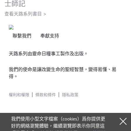
士師記
查看天路系列書目 >
聯繫我們
奉獻支持
天路系列由靈命日糧事工製作及出版。
我們的使命是讓改變生命的聖經智慧，變得易懂、易
得。
權利和權限
|
條款和條件
|
隱私政策
我們使用小型文字檔案（cookies）爲你提供更
好的網絡瀏覽體驗，繼續瀏覽即表示你同意這