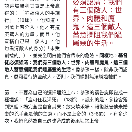
必須認清：我們
認這場勝利其實是上帝贏
有三個敵人：世
得的：「祢藉僕人的手施
界、肉體和魔
行」（18節）。他知道，
鬼，這三個敵人
因著上帝介入，他才有這
麼驚人的力量；而且，他
蓄意攔阻我們過
宣稱自己是「僕人」。他
屬靈的生活。
也看清敵人的身分(「未受
割禮的」），並完全明白他們會帶來的危險。
同樣地，基督
徒必須認清：我們有三個敵人：世界、肉體和魔鬼，這三個
敵人蓄意攔阻我們過屬靈的生活。
像參孫一樣，除非我們認
真、嚴肅看待這些敵人，否則，我們絕對無法勝過牠們。
第二，不要為自己的選擇埋怨上帝：參孫的禱告旋即變成一
種埋怨：「豈可任我渴死」（18節）。諷刺的是，參孫會落
到這個下場完全是自食其果：放火燒禾場、報復殺害他未婚
妻的兇手全是他的主意，而不是上帝的（3-8節）。有多少
次，我們竟然為自己愚昧造成的後果埋怨上帝！