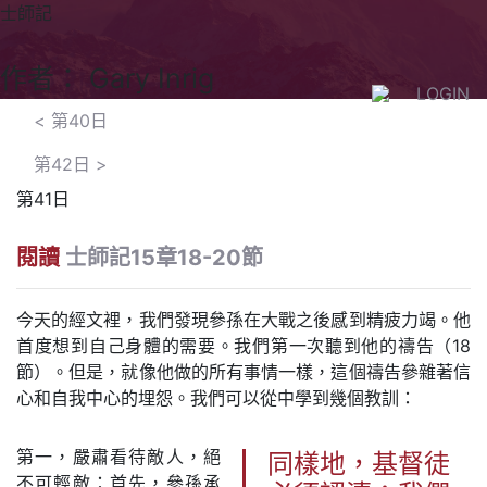
士師記
作者： Gary Inrig
LOGIN
<
第40日
第42日
>
第41日
閱讀
士師記15章18-20節
今天的經文裡，我們發現參孫在大戰之後感到精疲力竭。他
首度想到自己身體的需要。我們第一次聽到他的禱告（18
節）。但是，就像他做的所有事情一樣，這個禱告參雜著信
心和自我中心的埋怨。我們可以從中學到幾個教訓：
第一，嚴肅看待敵人，絕
同樣地，基督徒
不可輕敵：首先，參孫承