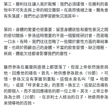
第三，勝利往往讓人易於鬆懈：我們必須謹慎，在勝利的喜
悅中不可失去與上帝的相交團契。在高昂情緒之後，難免會
有失落感，我們也必須學習避免沉溺其中。
第四，身體的需要也很重要：留意身體狀態和靈性景況之間
的密切關係。參孫這時需要的不是一個聖經研討會，而是喝
一口水。有時，我們往往忽略了一些關於靈性方面的單純事
實，也疏於照顧自己的身體。不當的飲食習慣、缺乏睡眠、
疾病、體能欠佳都會影響我們的靈性。
雖然參孫在屬靈與道德上都墮落了，但是上帝依然施恩與
他，回應他的禱告。首先，祂供應參孫飲水（19節）。可
惜，參孫又沒有掌握到重點。這個水泉名叫「隱 • 哈歌
利」，或是「呼求者之泉」的意思。換言之，這是記念禱告
的那個人，而不是回應禱告的那一位上帝。其次，上帝立參
孫為士師（20節），在非利士人統治的日子，祂使用參孫
來領導祂的百姓。