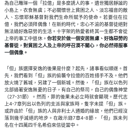
為自己雕琢一個「拉億」是多麼誘人的事，遺世獨居靜謐的
小島上，衣食無虞；不必關懷世上貧困之人、淡忘福音的敵
人、忘懷耶穌基督對我們生命所賦予的使命。若要住在拉
億，我們必須拜偶像！在新約時代，忠心不渝的基督徒絕對
無法過好逸惡勞的生活。十字架的熱愛者終其一生都不會從
上帝的事工中退休。
你若安於做一個安居無慮、好逸惡勞的
基督徒，對貧困之人及上帝的呼召漠不關心，你必然得服事
一個偶像。
「但」族選擇安逸的後果是什麼？起先，諸事看似順遂。首
先，我們看到「但」族的偷襲令拉億的百姓措手不及。他們
放火燒了舊城，另建了一個新城。然後，「但」族在以色列
北部過著安逸無憂的日子，有自己的祭司，自己的偶像神堂
（27-31節）。然而，罪的後果未必立時就會顯現。歷代志
上4-7章列出以色列的支派與家族時，隻字未提「但」族。
或許由於「但」族的人與非利士人通婚的緣故，他們已經沒
落到幾乎滅絕的地步。在啟示錄7章4-8節，「但」族未列
名在十四萬四千名希伯來信徒當中。