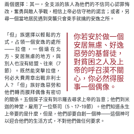
兩個選擇：其一，全支派的族人為他們的不信同心認罪悔
改，奮勇與敵人爭戰，相信上帝必信守祂的諾言；或者，另
尋一個當地居民遇到突襲只會束手就擒的安逸之所。
「但」族選擇以輕鬆的方
你若安於做一個
式，占領一個安逸的處所
安居無慮、好逸
——拉億，一個遠在北
惡勞的基督徒，
方、安居無慮的地方，與
對貧困之人及上
別人也沒有結盟、往來（7
帝的呼召漠不關
節）。既然能突擊拉億，
何必大費周章出戰非利士
心，你必然得服
人？「但」族好逸惡勞和
事一個偶像。
他們轉而膜拜偶像有密切
的關係。五個探子沒有到示羅去尋求上帝的旨意；他們到米
迦的神堂，雇用了一位祭司（5、17-19節）。他們知道永生
上帝要的是什麼，但是，他們卻要自創一個神——這個神可
以迎合他們的生活方式，不對他們做任何要求。