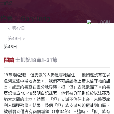
士師記
作者： Gary Inrig
LOGIN
<
第47日
第49日
>
第48日
閱讀
士師記18章1-31節
18章1節記載「但支派的人仍是尋地居住……他們還沒有在以
色列支派中得地為業。」我們不可誤認為上帝未信守祂的諾
言，或是約書亞在畫分地界時，把「但」支派遺漏了。約書
亞記19章40-48節明白記載著，他們被分配到位於以法蓮及
猶大之間的土地。然而，「但」支派不信任上帝，未將亞摩
利人驅逐殆盡。結果，整個「但」族支派被迫遷徙到山區，
被削弱到僅占有兩個城鎮（1章34節）。這時，「但」族有