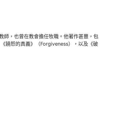
聖經教師，也曾在教會擔任牧職。他著作甚豐，包
、《饒恕的真義》（Forgiveness），以及《破