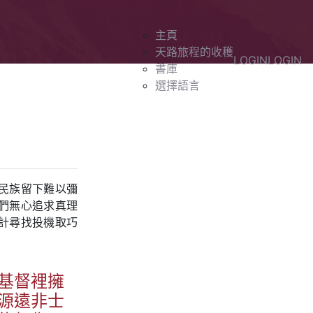
主頁
天路旅程的收穫
LOGIN
LOGIN
書庫
選擇語言
民族留下難以彌
們無心追求真理
計尋找投機取巧
基督裡擁
源遠非士