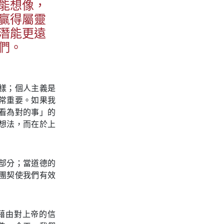
能想像，
贏得屬靈
潛能更遠
們。
樣；個人主義是
常重要。如果我
看為對的事」的
想法，而在於上
部分；當道德的
團契使我們有效
藉由對上帝的信