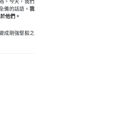
為。今天，我們
全備的話語。
我
勝於他們。
變成剛強堅毅之