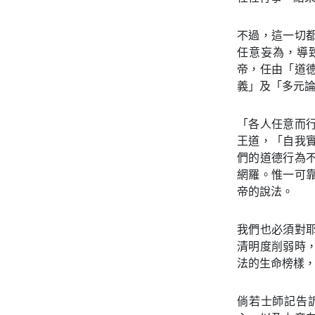
不過，這一切
任意妄為，導
帝，任由「道
義」及「多元
「各人任意而
王道，「自我
們的道德行為
網羅。惟一可
帝的說法。
我們也必須對
清明度削弱時
法的生命榜樣
倘若士師記告