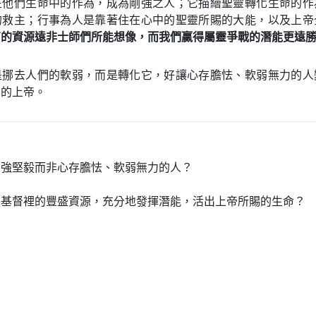
在他們生命中的作為，成為剛強之人；它描繪聖靈轉化生命的作
的救主；行事為人是靠著住在心中的聖靈所賜的大能，以及上帝
有的資源遠非士師們所能想像，而我們贏得屬靈爭戰的潛能更遠
是挪去人們的軟弱，而是轉化它，好讓心存膽怯、軟弱無力的人
們的上帝。
剛強堅毅而非心存膽怯、軟弱無力的人？
在基督裡的豐盛資源，充分地發揮潛能，活出上帝所賜的生命？