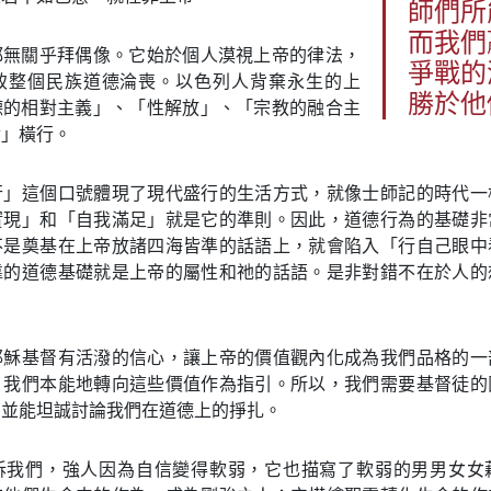
師們所
而我們
都無關乎拜偶像。它始於個人漠視上帝的律法，
爭戰的
致整個民族道德淪喪。以色列人背棄永生的上
勝於他
德的相對主義」、「性解放」、「宗教的融合主
論」橫行。
行」這個口號體現了現代盛行的生活方式，就像士師記的時代一
實現」和「自我滿足」就是它的準則。因此，道德行為的基礎非
不是奠基在上帝放諸四海皆準的話語上，就會陷入「行自己眼中
靠的道德基礎就是上帝的屬性和祂的話語。是非對錯不在於人的
耶穌基督有活潑的信心，讓上帝的價值觀內化成為我們品格的一
，我們本能地轉向這些價值作為指引。所以，我們需要基督徒的
，並能坦誠討論我們在道德上的掙扎。
訴我們，強人因為自信變得軟弱，它也描寫了軟弱的男男女女