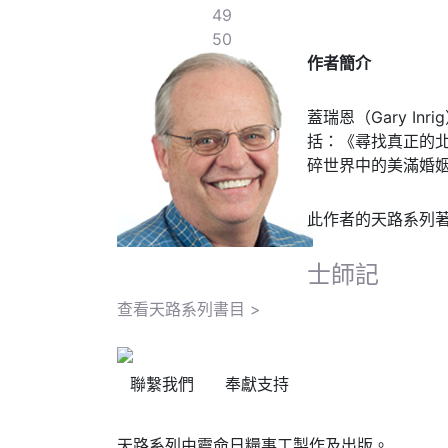
49
50
作者簡介
蓋瑞恩（Gary 
括：《尋找真正的北方》
碎世界中的美滿婚姻》（Wh
此作者的天路系列
士師記
查看天路系列書目 >
聯繫我們
奉獻支持
天路系列由靈命日糧事工製作及出版。