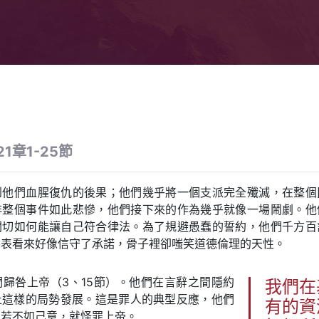
1章1-25節
到他們血腥復仇的後果；他們幾乎將一個支派完全殲滅，在整個
非整個事件如此悲慘，他們接下來的作為幾乎就像一場鬧劇。他
關切如何能讓自己符合律法。為了規避愚蠢的誓約，他們千方百
外表看來好像信守了承諾，骨子裡卻嗤笑道德倫理的天性。
歸咎上帝（3、15節）。他們在言辭之間隱約
我們在
止這樣的局勢發展。這是罪人的典型反應，他們
有的資
果若不如己意，就怪罪上帝。