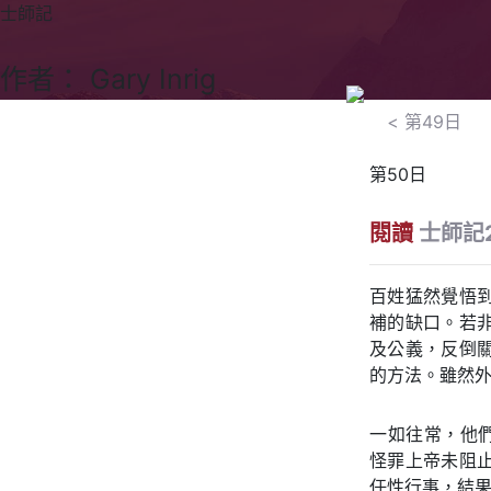
士師記
作者： Gary Inrig
<
第49日
第50日
閱讀
士師記2
百姓猛然覺悟
補的缺口。若
及公義，反倒
的方法。雖然
一如往常，他們
怪罪上帝未阻
任性行事，結