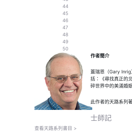
44
45
46
47
48
49
50
作者簡介
蓋瑞恩（Gary 
括：《尋找真正的北方》
碎世界中的美滿婚姻》（Wh
此作者的天路系列
士師記
查看天路系列書目 >