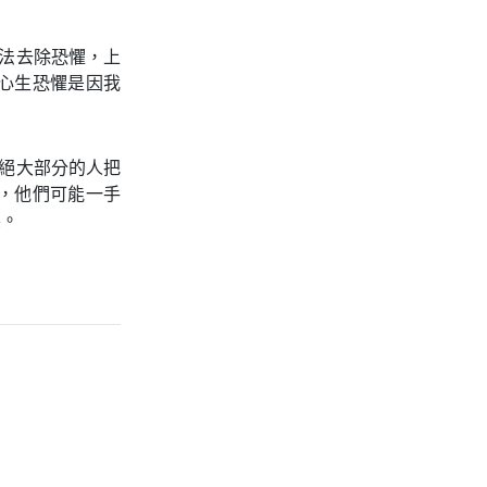
法去除恐懼，上
心生恐懼是因我
絕大部分的人把
，他們可能一手
標。