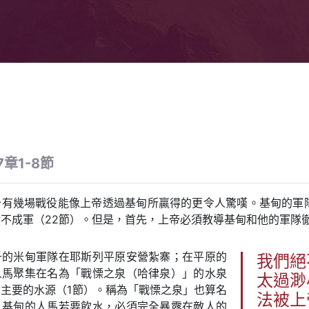
章1-8節
有幾場戰役能像上帝透過基甸所贏得的更令人驚嘆。基甸的軍隊
不成軍（22節）。但是，首先，上帝必須教導基甸和他的軍隊
千的米甸軍隊在耶斯列平原安營紮寨；在平原的
我們絕
人馬聚集在名為「戰慄之泉（哈律泉）」的水泉
太過渺
主要的水源（1節）。稱為「戰慄之泉」也算名
法被上
，基甸的人馬若要飲水，必須完全暴露在敵人的