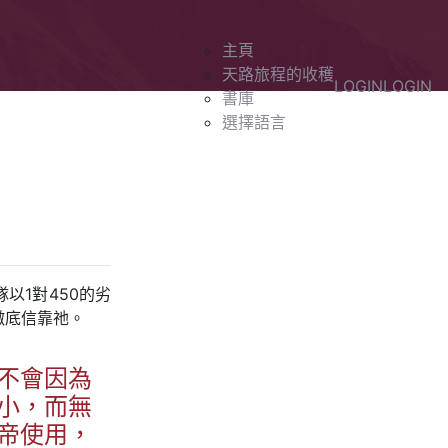
主頁
天路旅程的收穫
LOGIN
LOGIN
書庫
選擇語言
以1對450的劣
徹底信靠祂。
不會因為
小，而無
帝使用，