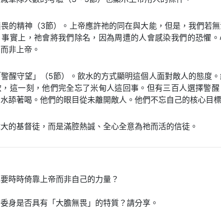
無畏的精神（3節）。上帝應許祂的同在與大能，但是，我們若無
。事實上，祂會將我們除名，因為周遭的人會感染我們的恐懼。
，而非上帝。
「警醒守望」（5節）。飲水的方式顯明這個人面對敵人的態度。
飲，這一刻，他們完全忘了米甸人這回事。但有三百人選擇警醒
舀水舔著喝。他們的眼目從未離開敵人。他們不忘自己的核心目
偉大的基督徒，而是滿腔熱誠、全心全意為祂而活的信徒。
己要時時倚靠上帝而非自己的力量？
的委身是否具有「大膽無畏」的特質？請分享。