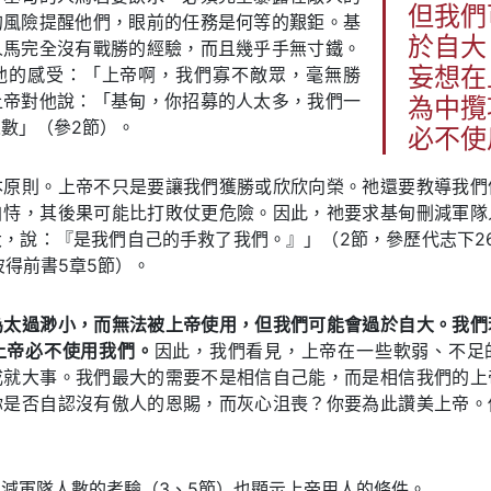
但我們
的風險提醒他們，眼前的任務是何等的艱鉅。基
於自大
人馬完全沒有戰勝的經驗，而且幾乎手無寸鐵。
他的感受：「上帝啊，我們寡不敵眾，毫無勝
妄想在
上帝對他說：「基甸，你招募的人太多，我們一
為中攬
數」（參2節）。
必不使
本原則。上帝不只是要讓我們獲勝或欣欣向榮。祂還要教導我們
自恃，其後果可能比打敗仗更危險。因此，祂要求基甸刪減軍隊
，說：『是我們自己的手救了我們。』」（2節，參歷代志下26章
彼得前書5章5節）。
為太過渺小，而無法被上帝使用，但我們可能會過於自大。我們
上帝必不使用我們。
因此，我們看見，上帝在一些軟弱、不足
成就大事。我們最大的需要不是相信自己能，而是相信我們的上
你是否自認沒有傲人的恩賜，而灰心沮喪？你要為此讚美上帝。
減軍隊人數的考驗（3、5節）也顯示上帝用人的條件。