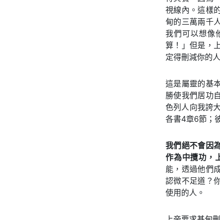
視線內。這樣
甸的三萬兩千
我們可以想像
算！」但是，
定得刪減你的人
這是屬靈的基
勝使我們居功
色列人向我誇大
各書4章6節；
我們絕不會因
作為中攬功，
能，透過他們
認微不足道？
使用的人。
上帝要求基甸刪