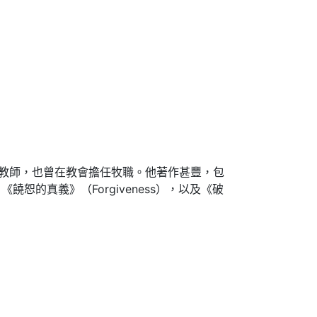
聖經教師，也曾在教會擔任牧職。他著作甚豐，包
、《饒恕的真義》（Forgiveness），以及《破