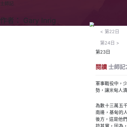
士師記
作者： Gary Inrig
<
第22日
第24日
>
第23日
閱讀
士師記7
軍事戰役中，少
勢，讓米甸人潰
為數十三萬五
南邊，基甸的
後方，這是他們
符其實，因為