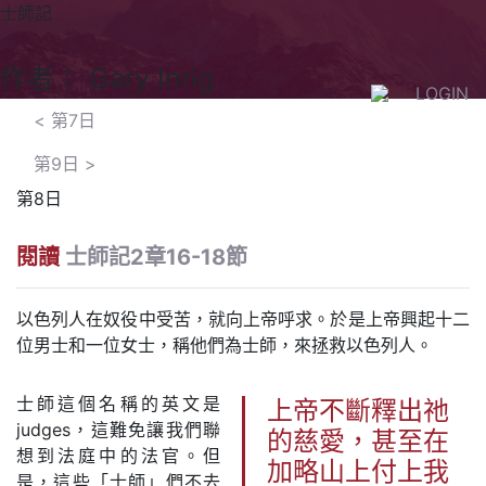
士師記
作者： Gary Inrig
LOGIN
<
第7日
第9日
>
第8日
閱讀
士師記2章16-18節
以色列人在奴役中受苦，就向上帝呼求。於是上帝興起十二
位男士和一位女士，稱他們為士師，來拯救以色列人。
士師這個名稱的英文是
上帝不斷釋出祂
judges，這難免讓我們聯
的慈愛，甚至在
想到法庭中的法官。但
加略山上付上我
是，這些「士師」們不去