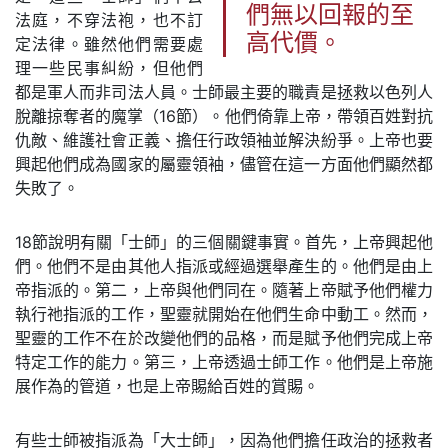
們無以回報的至
法庭，不穿法袍，也不訂
高代價。
定法律。雖然他們需要處
理一些民事糾紛，但他們
都是軍人而非司法人員。士師最主要的職責是拯救以色列人
脫離掠奪者的魔掌（16節）。他們倚靠上帝，帶領百姓對抗
仇敵、維護社會正義、擔任行政領袖並解決紛爭。上帝也要
興起他們成為國家的屬靈領袖，儘管在這一方面他們顯然都
失敗了。
18節說明有關「士師」的三個關鍵事實。首先，上帝興起他
們。他們不是由其他人指派或經過選舉產生的。他們是由上
帝指派的。第二，上帝與他們同在。隨著上帝賦予他們權力
執行祂指派的工作，聖靈就開始在他們生命中動工。然而，
聖靈的工作不在於改變他們的品格，而是賦予他們完成上帝
特定工作的能力。第三，上帝透過士師工作。他們是上帝施
展作為的管道，也是上帝賜給百姓的賞賜。
有些士師被指派為「大士師」，因為他們擔任政治的拯救者