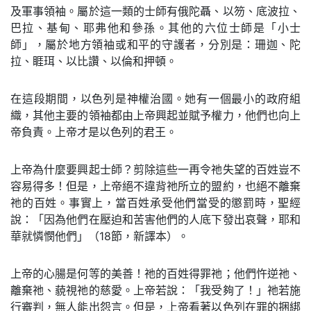
及軍事領袖。屬於這一類的士師有俄陀聶、以笏、底波拉、
巴拉、基甸、耶弗他和參孫。其他的六位士師是「小士
師」，屬於地方領袖或和平的守護者，分別是：珊迦、陀
拉、睚珥、以比讚、以倫和押頓。
在這段期間，以色列是神權治國。她有一個最小的政府組
織，其他主要的領袖都由上帝興起並賦予權力，他們也向上
帝負責。上帝才是以色列的君王。
上帝為什麼要興起士師？剪除這些一再令祂失望的百姓豈不
容易得多！但是，上帝絕不違背祂所立的盟約，也絕不離棄
祂的百姓。事實上，當百姓承受他們當受的懲罰時，聖經
說：「因為他們在壓迫和苦害他們的人底下發出哀聲，耶和
華就憐憫他們」（18節，新譯本）。
上帝的心腸是何等的美善！祂的百姓得罪祂；他們忤逆祂、
離棄祂、藐視祂的慈愛。上帝若說：「我受夠了！」祂若施
行審判，無人能出怨言。但是，上帝看著以色列在罪的捆綁