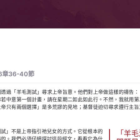
章36-40節
圖透過「羊毛測試」尋求上帝旨意。他們對上帝做這樣的禱告：
祢若中意第一個計畫，請在星期二如此如此行。不然，我就用第
上帝只有兩個選擇」是多荒謬的見地；基督徒迫切尋求遵行主旨
測試」不是上帝指引祂兒女的方式。它從根本的
「羊毛
誤的。我們必須仔細探討這段經文，看看它為什