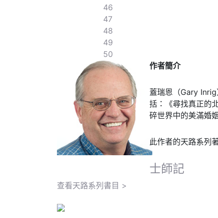
46
47
48
49
50
作者簡介
蓋瑞恩（Gary 
括：《尋找真正的北方》
碎世界中的美滿婚姻》（Wh
此作者的天路系列
士師記
查看天路系列書目 >