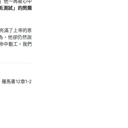
」他一再被心中
毛測試」的問題
充滿了上帝的恩
為，他卻仍然說
命中動工。我們
馬書12章1-2