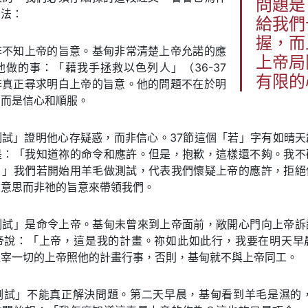
問題是
方法：
給我們
握，而
非不知上帝的旨意。基甸非常清楚上帝允諾的應
上帝局
做的事：「藉我手拯救以色列人」（36-37
有限的
非真正尋求明白上帝的旨意。他的問題不在於明
，而是信心和順服。
測試」證明他心存疑惑，而非信心。37節這個「若」字有如晴天
是：「我知道祢的命令和應許。但是，抱歉，這樣還不夠。我不
。」我們若開始用羊毛做測試，代表我們懷疑上帝的應許，拒絕
的意思而非祂的旨意來帶領我們。
測試」是命令上帝。基甸未曾來到上帝面前，敞開心門向上帝訴
帝說：「上帝，這是我的計畫。祢如此如此行，我要在明天早
主宰一切的上帝照他的計畫行事，否則，基甸就不與上帝同工。
測試」不能真正解決問題。第二天早晨，基甸看到羊毛是濕的，