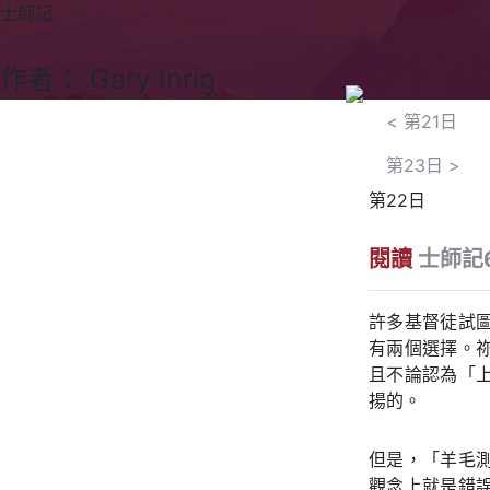
士師記
作者： Gary Inrig
<
第21日
第23日
>
第22日
閱讀
士師記6
許多基督徒試
有兩個選擇。
且不論認為「
揚的。
但是，「羊毛
觀念上就是錯