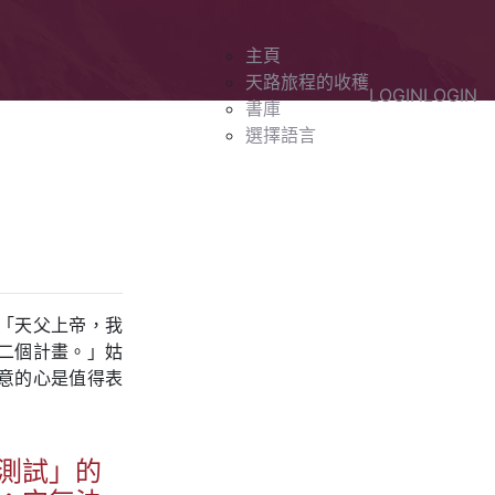
主頁
天路旅程的收穫
LOGIN
LOGIN
書庫
選擇語言
「天父上帝，我
二個計畫。」姑
意的心是值得表
測試」的