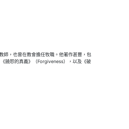
聖經教師，也曾在教會擔任牧職。他著作甚豐，包
、《饒恕的真義》（Forgiveness），以及《破