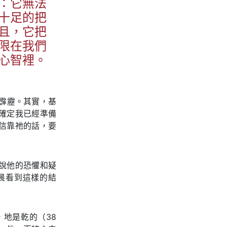
：它無法
十足的把
且，它把
限在我們
心智裡。
霹靂。其實，基
確定我已經準備
信靠祂的話，要
說他的恐懼和疑
晨看到這樣的結
地是乾的（38