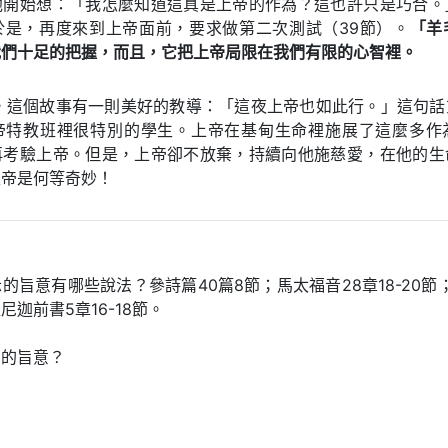
他開始想：「我怎麼知道這真是上帝的作為？這也許只是巧合。
於是，再度來到上帝面前，要求做第二次測試（39節）。
「羊
我們十足的把握，而且，它把上帝局限在我們有限的心智裡。
節，這個故事有一則美好的教導：「這夜上帝也如此行。」這句話
帝特教班裡很特別的學生。上帝在基甸生命裡施展了這麼多作
再考驗上帝。但是，上帝卻不放棄，持續向他施慈愛，在他的生
上帝是何等奇妙！
的旨意有哪些說法？參詩篇40篇8節；馬太福音28章18-20節；羅
迦前書5章16-18節。
帝的旨意？