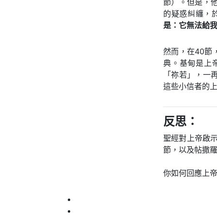
節）。但是，
的疑惑糾纏，
是：它無法給
然而，在40
典。基甸是上
「祢若」，一
這些小信者的
反思：
聖經對上帝啟示
節，以及帖撒羅尼
你如何回應上