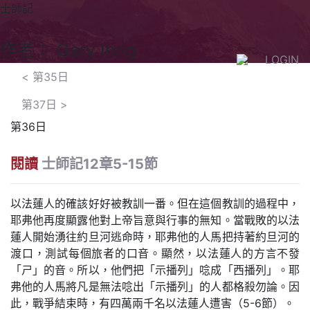
士師記
作者： Gary Inrig
LOGIN
<
第35日
第37日
>
第36日
閱讀
士師記12章5-15節
以法蓮人的確該好好被教訓一番。但在這個教訓的過程中，
耶弗他再度顯露他對上帝旨意與行事的無知。當戰敗的以法
蓮人開始湧往約旦河逃命時，耶弗他的人馬把持著約旦河的
渡口，測試每個旅者的口音。顯然，以法蓮人的方言不發
「ㄕ」的音。所以，他們把「示播列」唸成「西播列」。耶
弗他的人馬將凡是無法唸出「示播列」的人都格殺勿論。因
此，戰爭結束時，有四萬兩千名以法蓮人遭害（5-6節）。