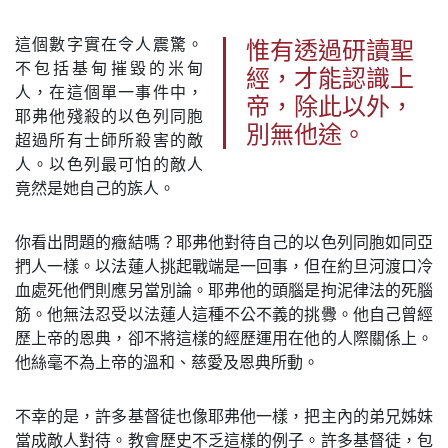
這個數字實在令人震驚。
惟有透過研讀聖
不包括基甸摧毀的米甸
經，才能認識上
人，在這個單一事件中，
帝，除此以外，
耶弗他殘殺的以色列同胞
別無他途。
超過所有士師所殺害的敵
人。以色列最可怕的敵人
竟然是她自己的族人。
你看出問題的癥結嗎？耶弗他對待自己的以色列同胞如同亞
捫人一樣。以法蓮人挑起戰端是一回事，但在約旦河渡口冷
血處死他們則應另當別論。耶弗他的頭腦是拘泥律法的死腦
筋。他無法忍受以法蓮人這種不公不義的挑釁。他自己曾經
歷上帝的恩典，卻不將這樣的經歷運用在他的人際關係上。
他絲毫不為上帝的溫和、慈愛及恩典所動。
不幸的是，許多基督徒也像耶弗他一樣，把主內的弟兄姊妹
當成敵人對待。教會歷史不乏這樣的例子。許多基督徒，包