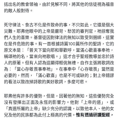
括出名的教會領袖，由於見解不同，將其他的信徒視為福音
的敵人般對待。
死守律法、食古不化是件致命的事，不只如此，它還是個大
災難。耶弗他眼中的上帝是嚴苛、愁苦的審判官，祂掠奪我
們人生的喜樂。基督徒因對律法的無知以致受到捆綁，這實
在是件危險的事。有一首根據詩篇100篇所作的聖詩，它的
原文本是：「普天下當向耶和華歡呼，當滿心歡喜事奉祂，
稱頌祂的名，當來向祂歌唱。」這才合乎聖經教導並忠於詩
人的原著。但有人認為這顯得輕佻無禮，自作主張將歌詞改
為：「當心存敬畏事奉祂」。在事奉中「心存敬畏」當然是
必要的，然而，「滿心歡喜」也是不可或缺的；對上帝錯謬
的看法以致改掉詩歌的美好歌詞，多麼可悲。
耶弗他有許多的優勢，但是，因著他的無知，這些優勢完全
沒有發揮出正面及永恆的影響力。他對「上帝的道」，或
「真道所屬的上帝」缺少充分的認識，以致他本人、他的女
兒及他的民族都為此付上極高的代價。
惟有透過研讀聖經，