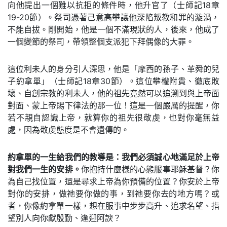
向他提出一個難以抗拒的條件時，他升官了（士師記18章
19-20節）。祭司憑著己意高攀讓他深陷叛教和罪的漩渦，
不能自拔。剛開始，他是一個不滿現狀的人，後來，他成了
一個變節的祭司，帶領整個支派犯下拜偶像的大罪。
這位利未人的身分引人深思，他是「摩西的孫子、革舜的兒
子約拿單」（士師記18章30節）。這位攀權附貴、徹底敗
壞、自創宗教的利未人，他的祖先竟然可以追溯到與上帝面
對面、蒙上帝賜下律法的那一位！這是一個嚴厲的提醒，你
若不親自認識上帝，就算你的祖先很敬虔，也對你毫無益
處，因為敬虔態度是不會遺傳的。
約拿單的一生給我們的教導是：我們必須誠心地滿足於上帝
對我們一生的安排。
你抱持什麼樣的心態服事耶穌基督？你
為自己找位置，還是尋求上帝為你預備的位置？你安於上帝
對你的安排，做祂要你做的事，到祂要你去的地方嗎？或
者，你像約拿單一樣，想在服事中步步高升、追求名望、指
望別人向你獻殷勤、逢迎阿諛？