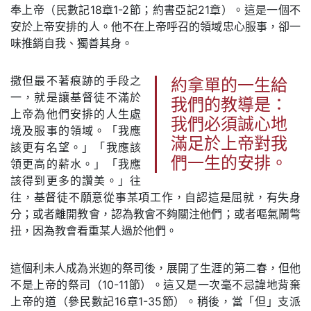
奉上帝（民數記18章1-2節；約書亞記21章）。這是一個不
安於上帝安排的人。他不在上帝呼召的領域忠心服事，卻一
味推銷自我、獨善其身。
撒但最不著痕跡的手段之
約拿單的一生給
一，就是讓基督徒不滿於
我們的教導是：
上帝為他們安排的人生處
我們必須誠心地
境及服事的領域。「我應
滿足於上帝對我
該更有名望。」「我應該
們一生的安排。
領更高的薪水。」「我應
該得到更多的讚美。」往
往，基督徒不願意從事某項工作，自認這是屈就，有失身
分；或者離開教會，認為教會不夠關注他們；或者嘔氣鬧彆
扭，因為教會看重某人過於他們。
這個利未人成為米迦的祭司後，展開了生涯的第二春，但他
不是上帝的祭司（10-11節）。這又是一次毫不忌諱地背棄
上帝的道（參民數記16章1-35節）。稍後，當「但」支派