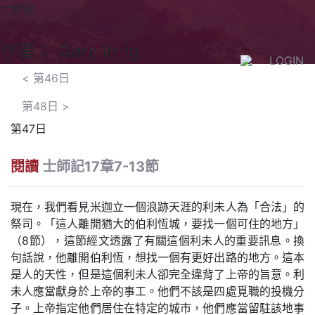
士師記
作者： Gary Inrig
LOGIN
<
第46日
第48日
>
第47日
閱讀
士師記17章7-13節
現在，我們看見米迦立一個浪跡天涯的利未人為「合法」的
祭司。「這人離開猶大的伯利恆城，要找一個可住的地方」
（8節），這節經文透露了有關這個利未人的重要訊息。換
句話說，他離開伯利恆，想找一個有更好出路的地方。這本
是人的天性，但是這個利未人卻完全違背了上帝的旨意。利
未人應當獻身於上帝的事工。他們不該是四處覓職的投機分
子。上帝指定他們居住在特定的城市，他們應當留駐該地事