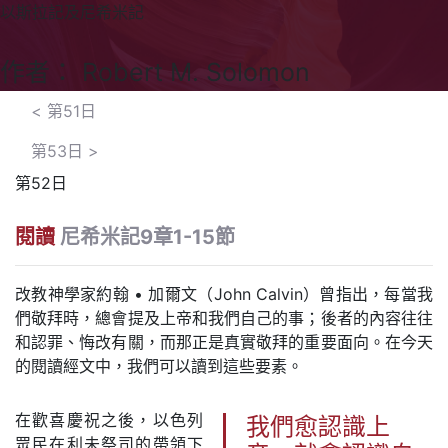
以斯拉記及尼希米記
作者： Robert M. Solomon
<
第51日
第53日
>
第52日
閱讀
尼希米記9章1-15節
改教神學家約翰 • 加爾文（John Calvin）曾指出，每當我
們敬拜時，總會提及上帝和我們自己的事；後者的內容往往
和認罪、悔改有關，而那正是真實敬拜的重要面向。在今天
的閱讀經文中，我們可以讀到這些要素。
在歡喜慶祝之後，以色列
我們愈認識上
眾民在利未祭司的帶領下