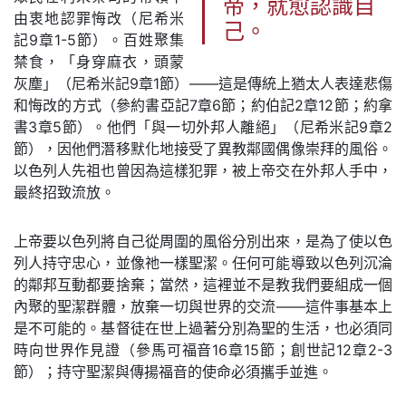
帝，就愈認識自
由衷地認罪悔改（尼希米
己。
記9章1-5節）。百姓聚集
禁食，「身穿麻衣，頭蒙
灰塵」（尼希米記9章1節）——這是傳統上猶太人表達悲傷
和悔改的方式（參約書亞記7章6節；約伯記2章12節；約拿
書3章5節）。他們「與一切外邦人離絕」（尼希米記9章2
節），因他們潛移默化地接受了異教鄰國偶像崇拜的風俗。
以色列人先祖也曾因為這樣犯罪，被上帝交在外邦人手中，
最終招致流放。
上帝要以色列將自己從周圍的風俗分別出來，是為了使以色
列人持守忠心，並像祂一樣聖潔。任何可能導致以色列沉淪
的鄰邦互動都要捨棄；當然，這裡並不是教我們要組成一個
內聚的聖潔群體，放棄一切與世界的交流——這件事基本上
是不可能的。基督徒在世上過著分別為聖的生活，也必須同
時向世界作見證（參馬可福音16章15節；創世記12章2-3
節）；持守聖潔與傳揚福音的使命必須攜手並進。