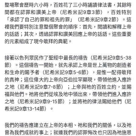
整場聚會歷時六小時，百姓花了三小時誦讀律法書，其餘時
間都在認罪和讚美上帝（尼希米記9章3節），百姓特別
「承認了自己的罪和祖先的罪」（尼希米記9章2節）。這
裡我們要特別注意整個聚會的順序：首先，閱讀和解釋上帝
的話語；其次，透過認罪和讚美回應上帝的話語。這些重要
的元素組成了現今敬拜的典範。
接著以色列眾民作了聖經中最長的禱告（尼希米記9章5-38
節）。這個禱告一開始，就先承認上帝是世上萬物的創造者
和生命的賜予者（尼希米記9章5-6節），是惟一配得敬拜
的真神；這位偉大的上帝向亞伯拉罕顯現，帶領他進入應許
之地（尼希米記9章7-8節）；上帝與祂的百姓立約，並賜
福與他們。祂將他們從埃及地中領出來，帶領他們進入應許
之地（尼希米記9章9-15節）；並將祂的律法賜給他們（尼
希米記9章13-14節）。
我們的禱告應建立在上帝的本相、祂和我們的關係，以及祂
曾為我們成就的事上；就連我們的認罪悔改也只因為祂施恩