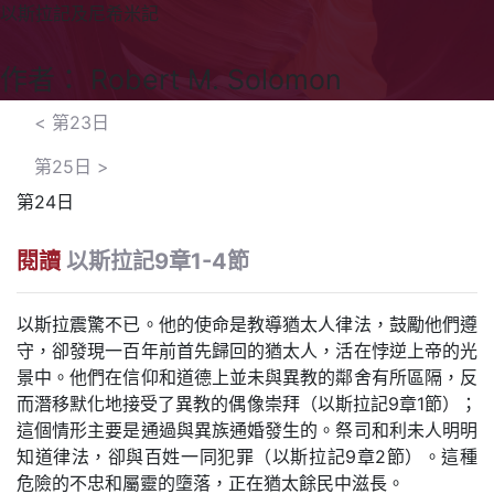
以斯拉記及尼希米記
作者： Robert M. Solomon
<
第23日
第25日
>
第24日
閱讀
以斯拉記9章1-4節
以斯拉震驚不已。他的使命是教導猶太人律法，鼓勵他們遵
守，卻發現一百年前首先歸回的猶太人，活在悖逆上帝的光
景中。他們在信仰和道德上並未與異教的鄰舍有所區隔，反
而潛移默化地接受了異教的偶像崇拜（以斯拉記9章1節）；
這個情形主要是通過與異族通婚發生的。祭司和利未人明明
知道律法，卻與百姓一同犯罪（以斯拉記9章2節）。這種
危險的不忠和屬靈的墮落，正在猶太餘民中滋長。