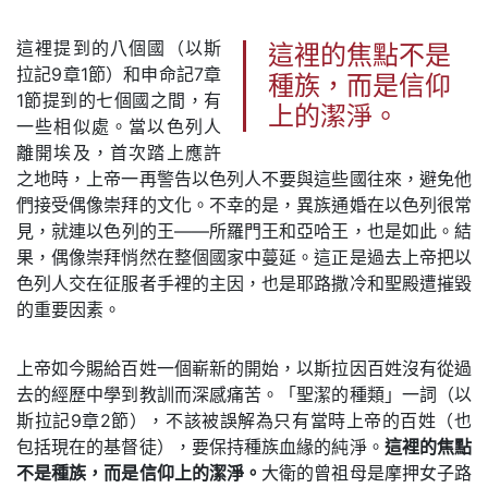
這裡提到的八個國（以斯
這裡的焦點不是
拉記9章1節）和申命記7章
種族，而是信仰
1節提到的七個國之間，有
上的潔淨。
一些相似處。當以色列人
離開埃及，首次踏上應許
之地時，上帝一再警告以色列人不要與這些國往來，避免他
們接受偶像崇拜的文化。不幸的是，異族通婚在以色列很常
見，就連以色列的王——所羅門王和亞哈王，也是如此。結
果，偶像崇拜悄然在整個國家中蔓延。這正是過去上帝把以
色列人交在征服者手裡的主因，也是耶路撒冷和聖殿遭摧毀
的重要因素。
上帝如今賜給百姓一個嶄新的開始，以斯拉因百姓沒有從過
去的經歷中學到教訓而深感痛苦。「聖潔的種類」一詞（以
斯拉記9章2節），不該被誤解為只有當時上帝的百姓（也
包括現在的基督徒），要保持種族血緣的純淨。
這裡的焦點
不是種族，而是信仰上的潔淨。
大衛的曾祖母是摩押女子路