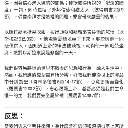
得，因著信心進入盟約的關係；使徒彼得所說的「聖潔的國
度」一詞，同時包括了外邦信徒和猶太人（彼得前書2章9
節）。偶像崇拜才是這裡的問題，罪會帶來嚴重的後果。
以斯拉藉著撕裂衣服，拔出頭髮和鬍鬚來表達他的悲憤（以
斯拉記9章3節）。他驚懼憂悶地坐了下來。那些與他一同
悲傷的人，因知道上帝的律法被藐視，就與他一同戰兢坐
席。這對以斯拉來說是悲傷的一天。
我們很容易將墮落世界不敬虔的思想和行為，融入生活中。
然而，我們應倚靠聖靈有所分辨，好教我們能從世上的罪惡
中分別為聖（哥林多後書6章14-17節），心意更新而變化
（羅馬書12章2節），忠心跟隨上帝。基督必須是我們生命
惟一的主，我們要完全屬於祂（羅馬書14章7節）。
反思：
當我們與未信者往來時，為什麼會在信仰和道德根基上有所