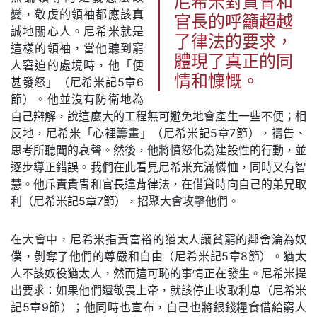
尼希米對貴冑和
變，敬虔的領袖都應該真
官長的呼籲超越
誠地關心人。尼希米就是
了律法的要求，
這樣的領袖，當他聽到窮
體現了真正的同
人窘迫的處境時，他「便
情和慷慨。
甚發怒」（尼希米記5章6
節）。他並沒有防衛地為
自己辯解，說這麼大的工程無可避免地會產生一些不便；相
反地，尼希米「心裡籌畫」（尼希米記5章7節），禱告、
思考所聽聞的哀聲。然後，他將憤怒化為建設性的行動，並
逐步導正錯誤。我們在此看見尼希米充滿憐恤，同時又有智
慧。他斥責貴冑和官長違背律法，在借貸時向自己的弟兄取
利（尼希米記5章7節），招聚大會攻擊他們。
在大會中，尼希米指責富裕的猶太人讓貧窮的鄰舍淪為奴
僕，剝奪了他們的尊嚴和自由（尼希米記5章8節）。猶太
人不該奴役猶太人，然而這可恥的事情正在發生。尼希米提
出要求：如果他們還敬畏上帝，就該停止收取利息（尼希米
記5章9節）；他同時也宣布，自己也將銀錢糧食借給窮人