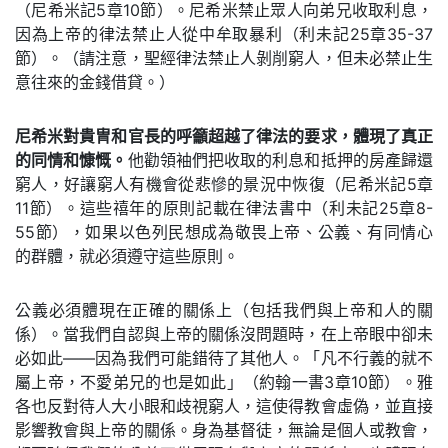
（尼希米記5章10節）。尼希米禁止眾人向弟兄收取利息，
因為上帝的律法禁止人從中牟取暴利（利未記25章35-37
節）。（請注意，聖經律法禁止人剝削窮人，但未必禁止生
意往來的金錢借貸。）
尼希米對貴冑和官長的呼籲超越了律法的要求，體現了真正
的同情和慷慨。
他勸領袖們把收取的利息和抵押的房產歸還
窮人，好讓窮人有機會從悲慘的景況中恢復（尼希米記5章
11節）。這些禧年的原則記載在律法書中（利未記25章8-
55節），如果以色列民想成為敬畏上帝、公義、有同情心
的群體，就必須遵守這些原則。
公義必須體現在正確的關係上（包括我們與上帝和人的關
係）。當我們自認與上帝的關係沒問題時，在上帝眼中卻未
必如此——因為我們可能錯待了其他人。「凡不行義的就不
屬上帝，不愛弟兄的也是如此」（約翰一書3章10節）。雅
各也反對待人大小眼和歧視窮人，這使得教會虛偽，並直接
影響教會與上帝的關係。身為基督徒，無論是個人或教會，