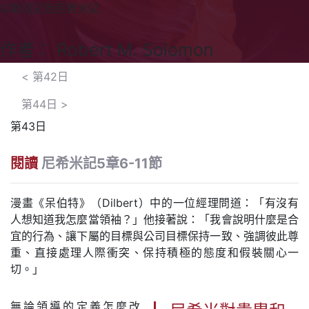
以斯拉記及尼希米記
作者： Robert M. Solomon
<
第42日
第44日
>
第43日
閱讀
尼希米記5章6-11節
漫畫《呆伯特》（Dilbert）中的一位經理問道：「有沒有
人想知道我怎麼當領袖？」他接著說：「我會說明什麼是合
宜的行為、讓下屬的目標與公司目標保持一致、強調彼此尊
重、直接處理人際衝突、保持積極的態度和假裝關心一
切。」
無論領導的定義怎麼改