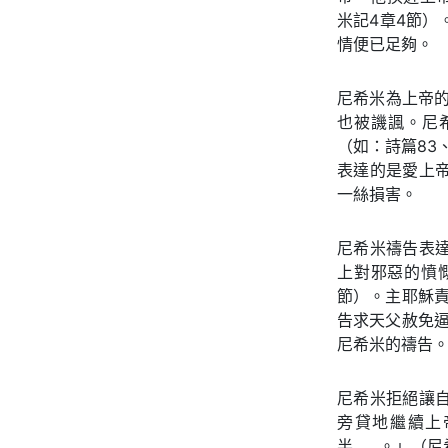
米記4章4節
情便已足夠。
尼希米為上帝
也被譏諷。尼
（如：詩篇83
表達的是愛上
一絲損害。
尼希米禱告表
上對邪惡的憤
節）。主耶穌責
告求天父赦免逼
尼希米的禱告
尼希米拒絕讓
旁貸地繼續上
半……。」（尼