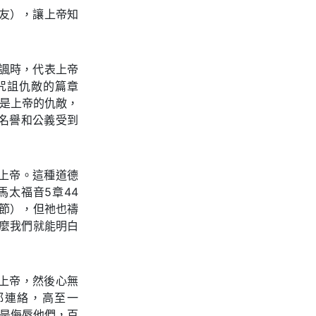
友），讓上帝知
諷時，代表上帝
咒詛仇敵的篇章
的是上帝的仇敵，
名譽和公義受到
上帝。這種道德
太福音5章44
3節），但祂也禱
那麼我們就能明白
上帝，然後心無
都連絡，高至一
愈是侮辱他們，百