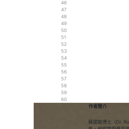
46
47
48
49
50
51
52
53
54
55
56
57
58
59
60
作者簡介
蘇諾銘博士（Dr. 
後，他經常受邀至