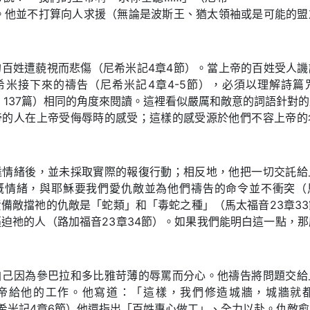
）。他並不打算向人求援（無論是波斯王、猶太領袖或是可能的盟
的百姓遭藐視而悲傷（尼希米記4章4節）。當上帝的百姓受人譏
希米接下來的禱告（尼希米記4章4-5節），必須以理解詩篇
、137篇）相同的角度來閱讀。這裡看似嚴厲和敵意的詞語針對
帝的人在上帝受侮辱時的感受；這樣的感受源於他們不容上帝的
達情緒後，並未採取實際的報復行動；相反地，他把一切交託給
慨情緒，與耶穌要我們愛仇敵並為他們禱告的命令並不衝突（馬
備敵擋祂的仇敵是「蛇類」和「毒蛇之種」（馬太福音23章3
迫祂的人（路加福音23章34節）。如果我們能明白這一點，
。
自己因為參巴拉和多比雅苛薄的辱罵而分心。他禱告將問題交給
帝給他的工作。他寫道：「這樣，我們修造城牆，城牆就
希米記4章6節）他還指出「百姓專心做工」、全力以赴。仇敵