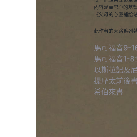
內容涵蓋忠心的基
《父母的心靈補給
此作者的天路系列
馬可福音9-1
馬可福音1-8
以斯拉記及
提摩太前後
希伯來書