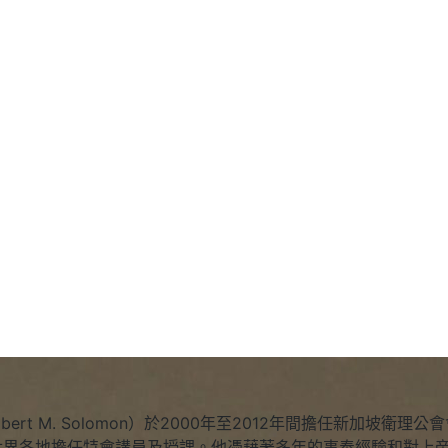
Robert M. Solomon）於2000年至2012年間擔任新加
世界各地擔任特會講員及授課。他憑藉著多年的事奉經驗和對上帝