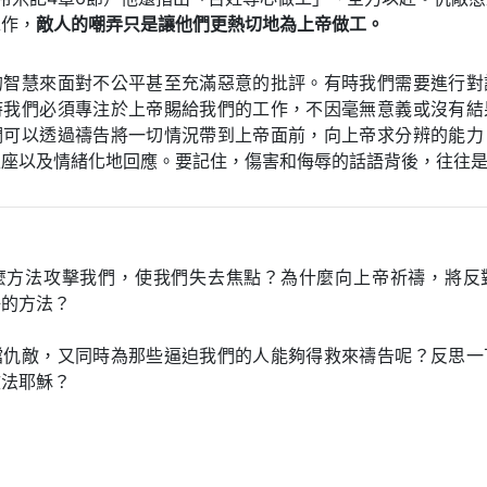
工作，
敵人的嘲弄只是讓他們更熱切地為上帝做工。
的智慧來面對不公平甚至充滿惡意的批評。有時我們需要進行對
時我們必須專注於上帝賜給我們的工作，不因毫無意義或沒有結
們可以透過禱告將一切情況帶到上帝面前，向上帝求分辨的能力
入座以及情緒化地回應。要記住，傷害和侮辱的話語背後，往往
麼方法攻擊我們，使我們失去焦點？為什麼向上帝祈禱，將反
好的方法？
擋仇敵，又同時為那些逼迫我們的人能夠得救來禱告呢？反思一
效法耶穌？