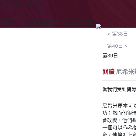
以斯拉記及尼希米記
作者： Robert M. Solomon
<
第38日
第40日
>
第39日
閱讀
尼希米
當我們受到侮
尼希米原本可
功；然而他很
會改變，他們
一個可以作為
帝，他挨近上