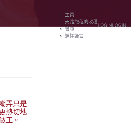
主頁
天路旅程的收穫
LOGIN
LOGIN
書庫
選擇語言
嘲弄只是
更熱切地
做工。