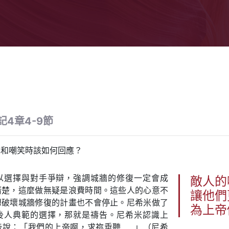
記4章4-9節
辱和嘲笑時該如何回應？
以選擇與對手爭辯，強調城牆的修復一定會成
敵人的
清楚，這麼做無疑是浪費時間。這些人的心意不
讓他們
想破壞城牆修復的計畫也不會停止。尼希米做了
為上帝
後人典範的選擇，那就是禱告。尼希米認識上
帝說：「我們的上帝啊，求祢垂聽……」（尼希