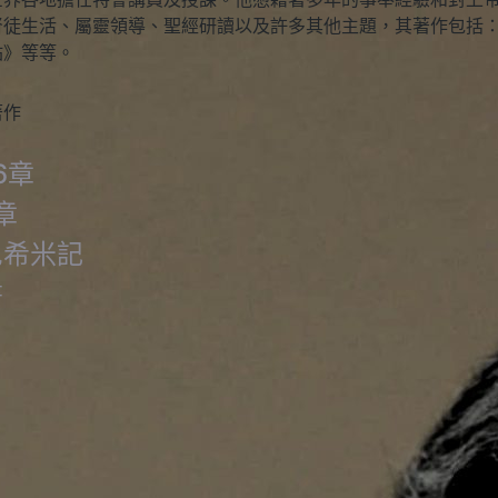
督徒生活、屬靈領導、聖經研讀以及許多其他主題，其著作包括
站》等等。
著作
6章
章
尼希米記
書