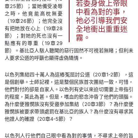
若委身做上帝眼
章25節）；當她備受凌辱
中看為對的事，
之時，他竟能高枕無憂
祂必引導我們安
（19章26節）；他完全沒
有把她放在心上（19章28
全地衝出重重迷
節）；對她的死也沒有一
霧。
點應有的尊重（19章29
節）。基比亞人駭人聽聞的惡行固然不可視若無睹；但利未
人要求公道的呼籲也顯得虛偽矯情。
以色列集結四十萬人為這樁冤屈討公道（20章1-2節），這
是個創舉。士師記裡，這是整個民族首次團結一致，可惜，
他們對付的卻是自家人。以色列有史以來迫切需要上帝指引
的程度，莫此為甚。但是，嗜血的慾念沖昏了他們的頭腦。
為什麼便雅憫族沒有受邀參加集結（20章3節）？為什麼便
雅憫族被要求帶頭處罰在基比亞的族人？為什麼沒有尋求其
他證人的確證（20章4-5節）？
以色列人行他們自己眼中看為對的事情，不尋求上帝的旨