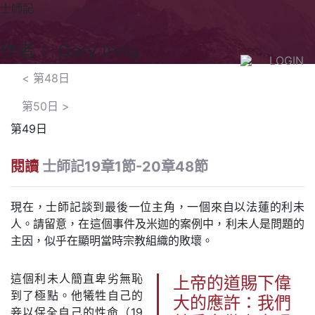
士師記
作者： Gary Inrig
LOGIN
<
第48日
第50日
>
第49日
閱讀
士師記19章1節-20章48節
現在，士師記談到最後一位主角，一個來自以法蓮的利未
人。請留意，在這個事件及米迦的案例中，利未人是問題的
主因，似乎在顯明當時宗教組織的敗壞。
這個利未人簡直卑劣無恥
上帝的道賜下偉
到了極點。他犧牲自己的
大的應許：我們
妾以保全自己的性命（19