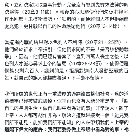
意，立刻決定採取軍事行動，完全沒有想到先尋求法律的解
決途徑（20章8-11節）。報復的心思驅使他們匆促莽撞地
作出回應，未權衡情勢，仔細斟酌。而便雅憫人不但拒絕懲
處兇犯，更甘願以自己的性命護衛他們（20章13-14節）。
當這場內戰的結果對以色列人不利時（20章21、25節），
他們終於祈求上帝指引，但他們求問的不是「是否該發動戰
爭」，因為，他們已經有答案了。直到四萬人喪生之後，以
色列人才誠心尋求上帝的旨意（20章26-28節），使得便雅
憫族只剩六百人。諷刺的是，拒絕對迦南人發動聖戰的百
姓，對自己的族人卻趕盡殺絕，下手毫不留情。
我們所處的世代正有一重濃厚的迷霧籠罩整個社會，舊的道
德標竿已經被徹底毀掉，似乎再也沒有人能分辨是非。「照
自己的準則生活，做自己眼中看為對的事」非常誘人。離了
上帝，人人都可胡作非為，解決之道就是接受一個「能見我
們所不能見、能知我們所不能知」的人來帶領我們。
上帝的
道賜下偉大的應許：我們若委身做上帝眼中看為對的事，祂