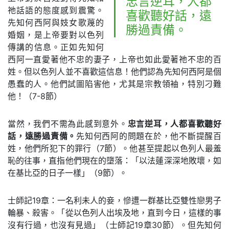
忠言逆耳，人都
祂話語的態度感到震驚。
喜歡聽好話，遠
先知何西阿與妓女歌蔑的
勝過責備。
婚姻，是上帝要對以色列
傳講的信息。正如先知何
西阿一直愛著他不忠的妻子，上帝也如此愛著祂不忠的百
姓。但以色列人並不喜歡這信息！他們認為先知何西阿是個
愚蠢的人。他們試圖陷害他，尤其是宗教領袖，特別刁難
他！（7-8節）
當然，我們不需為此感到意外。
忠言逆耳，人都喜歡聽好
話，遠勝過責備。
先知何西阿的問題在於，他不斷提醒百
姓，他們所犯下的罪行（7節）。他甚至提起以色列人最羞
恥的往事，直指他們現在的墮落：「以法蓮深深地敗壞，如
在基比亞的日子一樣」（9節）。
士師記19章：一名利未人的妾，慘遭一群基比亞雙性戀男子
輪暴、殺害。「從以色列人出埃及地，直到今日，這樣的事
沒有行過，也沒有見過」（士師記19章30節）。但先知何