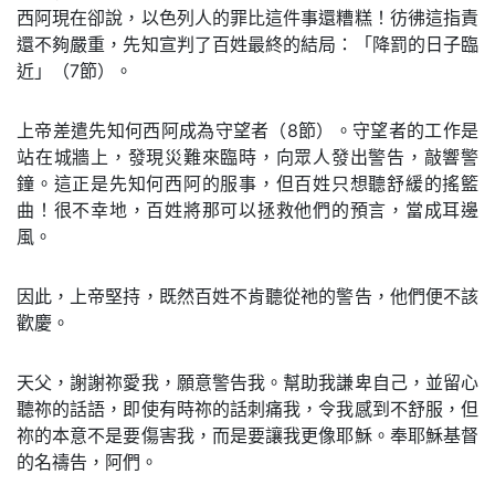
西阿現在卻說，以色列人的罪比這件事還糟糕！彷彿這指責
還不夠嚴重，先知宣判了百姓最終的結局：「降罰的日子臨
近」（7節）。
上帝差遣先知何西阿成為守望者（8節）。守望者的工作是
站在城牆上，發現災難來臨時，向眾人發出警告，敲響警
鐘。這正是先知何西阿的服事，但百姓只想聽舒緩的搖籃
曲！很不幸地，百姓將那可以拯救他們的預言，當成耳邊
風。
因此，上帝堅持，既然百姓不肯聽從祂的警告，他們便不該
歡慶。
天父，謝謝祢愛我，願意警告我。幫助我謙卑自己，並留心
聽祢的話語，即使有時祢的話刺痛我，令我感到不舒服，但
祢的本意不是要傷害我，而是要讓我更像耶穌。奉耶穌基督
的名禱告，阿們。