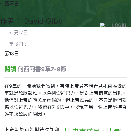
何西阿書
作者： David Gibb
LOGIN
<
第17日
第19日
>
第18日
閱讀
何西阿書9章7-9節
在9章的一開始我們讀到，有時上帝最不想看見祂百姓做的
事就是歡欣鼓舞。以色列崇拜巴力，是對上帝情感的出軌。
他們對上帝的讚美是虛假的，但上帝厭惡的，不只是他們妥
協地崇拜巴力。我們在7-9節中，發現了另一個上帝堅持百
姓不該歡慶的原因。
上帝對於百姓對待先知和