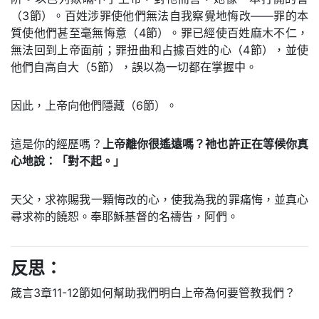
（3節）。百姓涉罪使他們無法自我察覺地悔改——罪的本
質使他們甚至毫無悔意（4節）。罪已經使百姓麻木不仁，
無法回到上帝面前；罪扭曲和占據百姓的心（4節），並使
他們自高自大（5節），誤以為一切都在掌握中。
因此，上帝向他們隱藏（6節）。
這是你的經歷嗎？
上帝離你很遙遠嗎？祂也許正在等候你真
心地說：「對不起。」
天父，求祢賜我一顆悔改的心，使我為我的罪痛悔，並真心
尋求祢的饒恕。奉耶穌基督的名禱告，阿們。
反思：
箴言3章11-12節如何幫助我們明白上帝為何要管教我們？