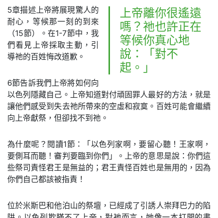
5章描述上帝將展現驚人的
上帝離你很遙遠
耐心，等候那一刻的到來
嗎？祂也許正在
（15節）。在1-7節中，我
等候你真心地
們看見上帝採取主動，引
說：「對不
導祂的百姓悔改道歉。
起。」
6節告訴我們上帝將如何向
以色列隱藏自己。上帝知道對付頑固罪人最好的方法，就是
讓他們感受到失去祂所帶來的空虛和寂寞。百姓可能會繼續
向上帝獻祭，但卻找不到祂。
為什麼呢？閱讀1節：「以色列家啊，要留心聽！王家啊，
要側耳而聽！審判要臨到你們」。上帝的意思是說：你們這
些祭司責怪君王是無益的；君王責怪百姓也是無用的，因為
你們自己都該被指責！
位於米斯巴和他泊山的祭壇，已經成了引誘人崇拜巴力的陷
阱。以色列欺瞞不了上帝，對祂而言，她像一本打開的書