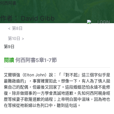
何西阿書
作者： David Gibb
LOGIN
<
第8日
第10日
>
第9日
閱讀
何西阿書5章1-7節
艾爾頓強（Elton John）說：「『對不起』這三個字似乎是
最難啟齒的」，事實確實如此。想像一下，有人為了情人拋
棄自己的配偶，但最後又回家了。這段婚姻恐怕永遠不能修
復，除非做錯事的一方學會真誠地道歉。先知何西阿親身經
歷等候妻子歌篾道歉的過程；上帝明白箇中滋味，因為祂也
在等候從祂新婦以色列口中，聽到這句話。