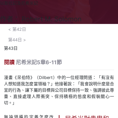
以斯拉記及尼希米記
作者： Robert M. Solomon
<
第42日
第44日
>
第43日
閱讀
尼希米記5章6-11節
漫畫《呆伯特》（Dilbert）中的一位經理問道：「有沒有
人想知道我怎麼當領袖？」他接著說：「我會說明什麼是合
宜的行為、讓下屬的目標與公司目標保持一致、強調彼此尊
重、直接處理人際衝突、保持積極的態度和假裝關心一
切。」
無論領導的定義怎麼改