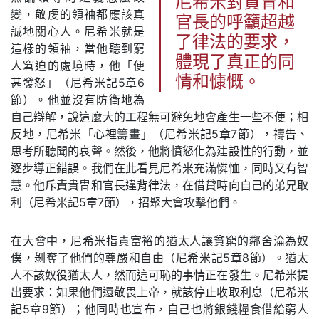
尼希米對貴冑和
變，敬虔的領袖都應該真
官長的呼籲超越
誠地關心人。尼希米就是
了律法的要求，
這樣的領袖，當他聽到窮
體現了真正的同
人窘迫的處境時，他「便
情和慷慨。
甚發怒」（尼希米記5章6
節）。他並沒有防衛地為
自己辯解，說這麼大的工程無可避免地會產生一些不便；相
反地，尼希米「心裡籌畫」（尼希米記5章7節），禱告、
思考所聽聞的哀聲。然後，他將憤怒化為建設性的行動，並
逐步導正錯誤。我們在此看見尼希米充滿憐恤，同時又有智
慧。他斥責貴冑和官長違背律法，在借貸時向自己的弟兄取
利（尼希米記5章7節），招聚大會攻擊他們。
在大會中，尼希米指責富裕的猶太人讓貧窮的鄰舍淪為奴
僕，剝奪了他們的尊嚴和自由（尼希米記5章8節）。猶太
人不該奴役猶太人，然而這可恥的事情正在發生。尼希米提
出要求：如果他們還敬畏上帝，就該停止收取利息（尼希米
記5章9節）；他同時也宣布，自己也將銀錢糧食借給窮人