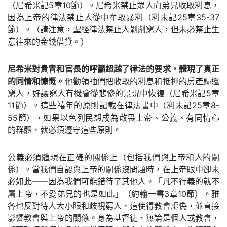
（尼希米記5章10節）。尼希米禁止眾人向弟兄收取利息，
因為上帝的律法禁止人從中牟取暴利（利未記25章35-37
節）。（請注意，聖經律法禁止人剝削窮人，但未必禁止生
意往來的金錢借貸。）
尼希米對貴冑和官長的呼籲超越了律法的要求，體現了真正
的同情和慷慨。
他勸領袖們把收取的利息和抵押的房產歸還
窮人，好讓窮人有機會從悲慘的景況中恢復（尼希米記5章
11節）。這些禧年的原則記載在律法書中（利未記25章8-
55節），如果以色列民想成為敬畏上帝、公義、有同情心
的群體，就必須遵守這些原則。
公義必須體現在正確的關係上（包括我們與上帝和人的關
係）。當我們自認與上帝的關係沒問題時，在上帝眼中卻未
必如此——因為我們可能錯待了其他人。「凡不行義的就不
屬上帝，不愛弟兄的也是如此」（約翰一書3章10節）。雅
各也反對待人大小眼和歧視窮人，這使得教會虛偽，並直接
影響教會與上帝的關係。身為基督徒，無論是個人或教會，