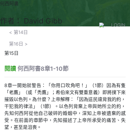
何西阿書
作者： David Gibb
LOGIN
<
第14日
第16日
>
第15日
閱讀
何西阿書8章1-10節
8章一開始就警告：「你用口吹角吧！」（1節）因為有隻
「老鷹」（或「禿鷹」；希伯來文有雙重意義）即將撲下來
摧毀以色列。為什麼？上帝解釋：「因為這民違背我的約，
干犯我的律法」（1節）。以色列背棄上帝與她所立的約，
先知何西阿從他自己破碎的婚姻中，深知上帝被遺棄的感
受。在前面的章節中，先知描述了上帝所承受的痛苦、失
望，甚至是沮喪。