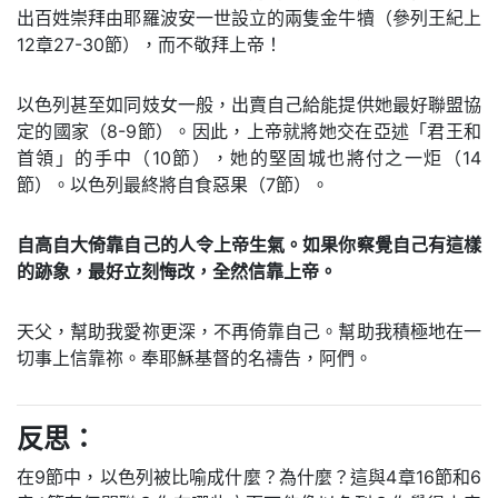
出百姓崇拜由耶羅波安一世設立的兩隻金牛犢（參列王紀上
12章27-30節），而不敬拜上帝！
以色列甚至如同妓女一般，出賣自己給能提供她最好聯盟協
定的國家（8-9節）。因此，上帝就將她交在亞述「君王和
首領」的手中（10節），她的堅固城也將付之一炬（14
節）。以色列最終將自食惡果（7節）。
自高自大倚靠自己的人令上帝生氣。如果你察覺自己有這樣
的跡象，最好立刻悔改，全然信靠上帝。
天父，幫助我愛祢更深，不再倚靠自己。幫助我積極地在一
切事上信靠祢。奉耶穌基督的名禱告，阿們。
反思：
在9節中，以色列被比喻成什麼？為什麼？這與4章16節和6