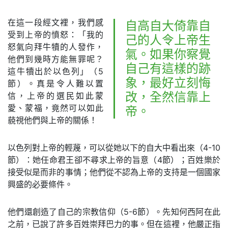
在這一段經文裡，我們感
自高自大倚靠自
受到上帝的憤怒：「我的
己的人令上帝生
怒氣向拜牛犢的人發作，
氣。如果你察覺
他們到幾時方能無罪呢？
自己有這樣的跡
這牛犢出於以色列」（5
象，最好立刻悔
節）。真是令人難以置
信，上帝的選民如此蒙
改，全然信靠上
愛、蒙福，竟然可以如此
帝。
藐視他們與上帝的關係！
以色列對上帝的輕蔑，可以從她以下的自大中看出來（4-10
節）：她任命君王卻不尋求上帝的旨意（4節）；百姓樂於
接受似是而非的事情；他們從不認為上帝的支持是一個國家
興盛的必要條件。
他們還創造了自己的宗教信仰（5-6節）。先知何西阿在此
之前，已說了許多百姓崇拜巴力的事。但在這裡，他嚴正指