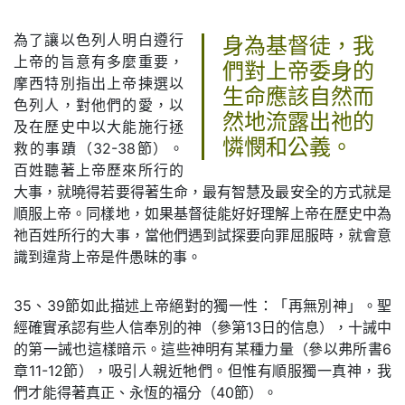
為了讓以色列人明白遵行
身為基督徒，我
上帝的旨意有多麼重要，
們對上帝委身的
摩西特別指出上帝揀選以
生命應該自然而
色列人，對他們的愛，以
然地流露出祂的
及在歷史中以大能施行拯
憐憫和公義。
救的事蹟（32-38節）。
百姓聽著上帝歷來所行的
大事，就曉得若要得著生命，最有智慧及最安全的方式就是
順服上帝。同樣地，如果基督徒能好好理解上帝在歷史中為
祂百姓所行的大事，當他們遇到試探要向罪屈服時，就會意
識到違背上帝是件愚昧的事。
35、39節如此描述上帝絕對的獨一性：「再無別神」。聖
經確實承認有些人信奉別的神（參第13日的信息），十誡中
的第一誡也這樣暗示。這些神明有某種力量（參以弗所書6
章11-12節），吸引人親近牠們。但惟有順服獨一真神，我
們才能得著真正、永恆的福分（40節）。