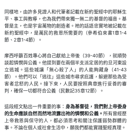
同樣地，由許多見證人和代筆者記載在新約聖經中的耶穌生
平、事工與教導，也為我們帶來獨一無二的基督的福音。基
督是主，也是宇宙萬物的創造者。祂的話語忠實地被記載在
新約聖經中，是萬民的救恩所需要的（參希伯來書1章1-4
節、2章1-4節）。
摩西呼籲百姓專心將自己獻給上帝後（39-40節），就順勢
談起憐憫與公義。他提到要在兩個半支派定居的約旦河東設
立逃城。這些城讓「無心殺了人」的人能夠藏身（41-43
節）。他們可以「逃往」這些城市尋求庇護，躲避那些為受
害者忿怒的人民。接下來，人民要按照典章進行妥善的審
判，確保一切都符合公義（民數記35章12節）。
這段經文點出一件重要的事：
身為基督徒，我們對上帝委身
的生命應該自然而然地流露出祂的憐憫和公義。
所有曾經歷
上帝救恩與保守的人，都必須思考和關注保護弱勢群體的
事。不論在個人或社會生活中，願我們都能實踐聖經真理。