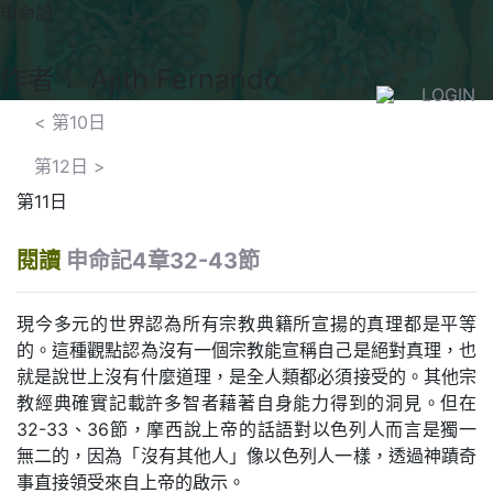
申命記
作者： Ajith Fernando
LOGIN
<
第10日
第12日
>
第11日
閱讀
申命記4章32-43節
現今多元的世界認為所有宗教典籍所宣揚的真理都是平等
的。這種觀點認為沒有一個宗教能宣稱自己是絕對真理，也
就是說世上沒有什麼道理，是全人類都必須接受的。其他宗
教經典確實記載許多智者藉著自身能力得到的洞見。但在
32-33、36節，摩西說上帝的話語對以色列人而言是獨一
無二的，因為「沒有其他人」像以色列人一樣，透過神蹟奇
事直接領受來自上帝的啟示。