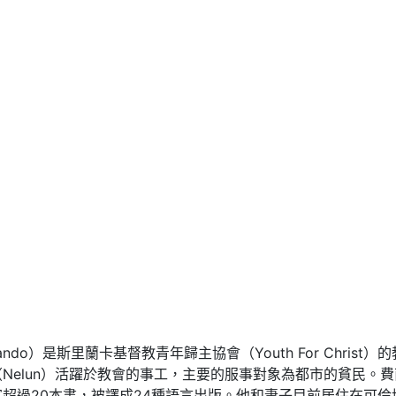
ernando）是斯里蘭卡基督教青年歸主協會（Youth For Chr
Nelun）活躍於教會的事工，主要的服事對象為都市的貧民。
超過20本書，被譯成24種語言出版。他和妻子目前居住在可倫坡（