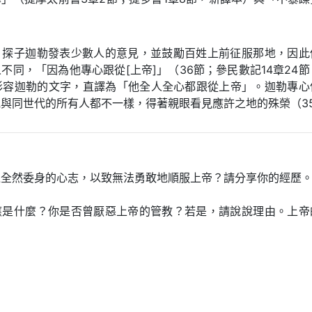
，探子迦勒發表少數人的意見，並鼓勵百姓上前征服那地，因此
不同，「因為他專心跟從[上帝]」（36節；參民數記14章24節
段形容迦勒的文字，直譯為「他全人全心都跟從上帝」。迦勒專心
與同世代的所有人都不一樣，得著親眼看見應許之地的殊榮（35
乏全然委身的心志，以致無法勇敢地順服上帝？請分享你的經歷
應是什麼？你是否曾厭惡上帝的管教？若是，請說說理由。上帝