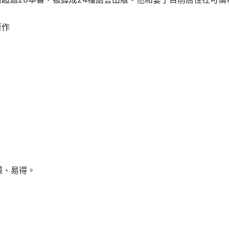
著作
懂、易得。