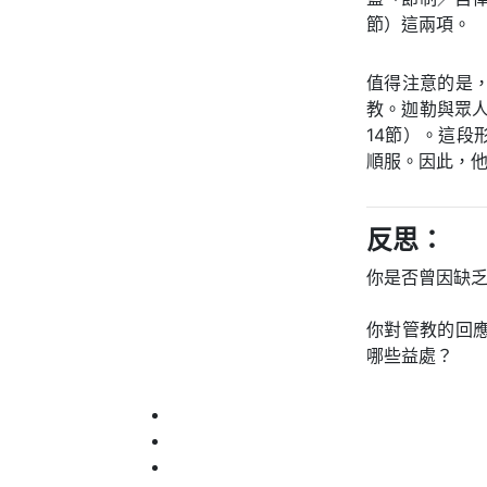
節）這兩項。
值得注意的是
教。迦勒與眾人
14節）。這
順服。因此，他
反思：
你是否曾因缺
你對管教的回
哪些益處？