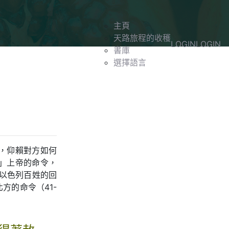
主頁
天路旅程的收穫
LOGIN
LOGIN
書庫
選擇語言
，仰賴對方如何
」上帝的命令，
以色列百姓的回
方的命令（41-