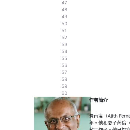
47
48
49
50
51
52
53
54
55
56
57
58
59
60
作者簡介
費南度（Ajith F
年。他和妻子芮倫（
教工作者。他已撰寫