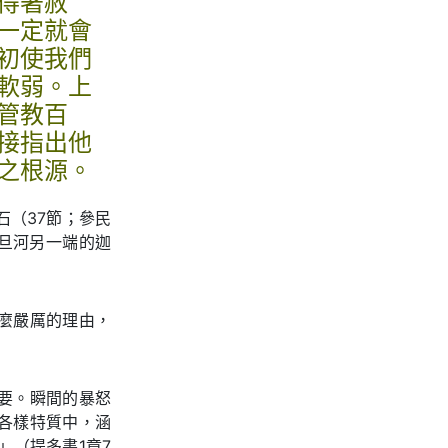
得著赦
一定就會
初使我們
軟弱。上
管教百
接指出他
之根源。
石（37節；參民
約旦河另一端的迦
麼嚴厲的理由，
要。瞬間的暴怒
各樣特質中，涵
」（提多書1章7