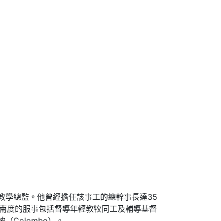
ist）的教學總監。他曾經擔任該事工的總幹事長達35
費南度的服事包括督導年輕教牧同工及輔導基督
Colombo）。