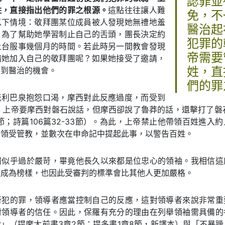
認罪並
姓，直接指出他們的罪之根源。
這點往往讓人難
免，不
以下情境：敬拜團某位成員被人發現她無禮地羞
醫治起
。為了幫助她學習制止自己的舌頭，團長決定約
犯罪的
上台服事幾個月的時間。若此時另一間教會發現
帝需要
請她加入自己的敬拜團呢？如果她接受了邀請，
得到醫治的機會。
姓，直
們的罪
米利巴泉抱怨口渴，摩西對此反應過度，而受到
。上帝要摩西對磐石說話，但摩西卻說了魯莽的話，還擊打了磐
13節；詩篇106篇32-33節）。為此，上帝禁止他帶領百姓進入
卑領受管教，並數次在申命記中提起此事，以警告百姓。
罰似乎過於嚴苛，畢竟他長久以來都是位忠心的領袖。我相信這
應成為榜樣，也因此受審判的標準會比其他人更加嚴格。
所犯的罪，領導者應當控制自己的反應，這對領導者來說非常重
對領導者的信任。因此，保羅有充分的理由在列舉領袖需具備的
」（提摩太前書3章2節；提多書1章8節，新譯本）與「不暴躁