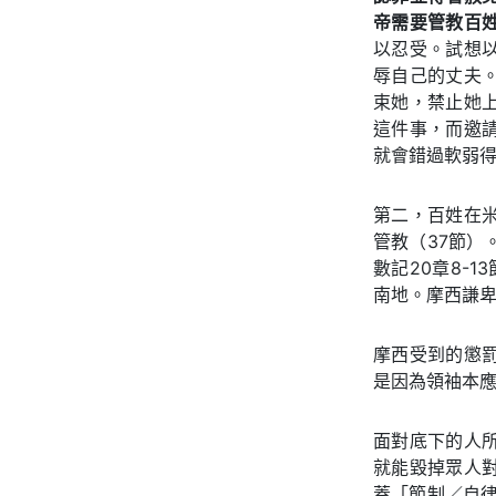
帝需要管教百
以忍受。試想
辱自己的丈夫
束她，禁止她
這件事，而邀
就會錯過軟弱
第二，百姓在
管教（37節）
數記20章8-
南地。摩西謙
摩西受到的懲
是因為領袖本
面對底下的人
就能毀掉眾人
蓋「節制／自律