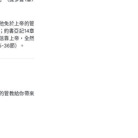
他免於上帝的管
；約書亞記14章
信靠上帝，全然
-36節）。
。
的管教給你帶來