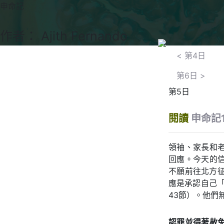
申命記
作者： Ajith Fernando
<
第4日
第6日
>
第5日
閱讀
申命記1
領袖、家長和
回應。今天的
不願前往北方
應是承認自己「
43節）。他們
認罪並得著赦