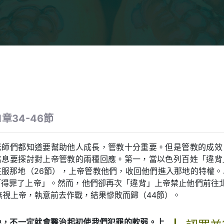
章34-46節
老師們都知道要幫助他人成長，管教十分重要。但是管教的成效
信息要探討對上帝管教的兩種回應。第一，當以色列百姓「違背
征服那地（26節），上帝管教他們，收回他們進入那地的特權。
得罪了上帝」。然而，他們卻再次「違背」上帝禁止他們前往北
無視上帝，執意前去作戰，結果慘敗而歸（44節）。
免，不一定就會醫治起初使我們犯罪的軟弱。上