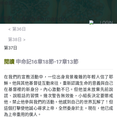
申命記
作者： Ajith Fernando
LOGIN
<
第36日
第38日
>
第37日
閱讀
申命記16章18節-17章13節
在我們的宣教活動中，一位出身背景複雜的年輕人信了耶
穌。他與其他基督徒互動來往，重新認識生命的意義與自己
在基督裡的新身分，內心激動不已。但他並未放棄先前說
謊、說粗話的習慣。幾次警告無效後，小組長決定要懲戒
他，禁止他參與我們的活動。他感到自己的世界瓦解了！但
這個打擊使他誠心尋求上帝，全然委身於主。現在，他已成
為上帝重用的僕人。