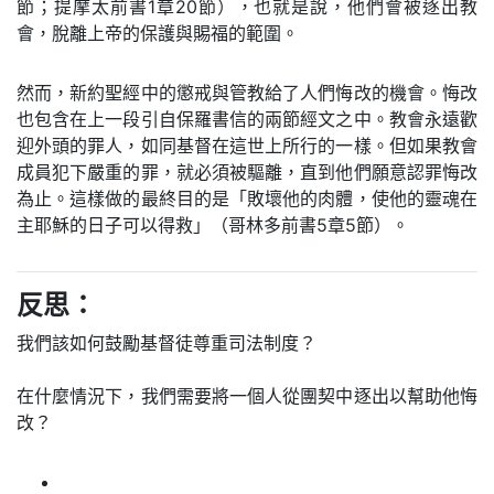
節；提摩太前書1章20節），也就是說，他們會被逐出教
會，脫離上帝的保護與賜福的範圍。
然而，新約聖經中的懲戒與管教給了人們悔改的機會。悔改
也包含在上一段引自保羅書信的兩節經文之中。教會永遠歡
迎外頭的罪人，如同基督在這世上所行的一樣。但如果教會
成員犯下嚴重的罪，就必須被驅離，直到他們願意認罪悔改
為止。這樣做的最終目的是「敗壞他的肉體，使他的靈魂在
主耶穌的日子可以得救」（哥林多前書5章5節）。
反思：
我們該如何鼓勵基督徒尊重司法制度？
在什麼情況下，我們需要將一個人從團契中逐出以幫助他悔
改？