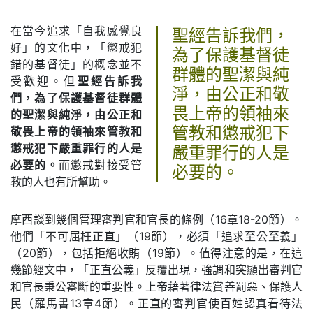
在當今追求「自我感覺良
聖經告訴我們，
好」的文化中，「懲戒犯
為了保護基督徒
錯的基督徒」的概念並不
群體的聖潔與純
受歡迎。但
聖經告訴我
淨，由公正和敬
們，為了保護基督徒群體
畏上帝的領袖來
的聖潔與純淨，由公正和
敬畏上帝的領袖來管教和
管教和懲戒犯下
懲戒犯下嚴重罪行的人是
嚴重罪行的人是
必要的。
而懲戒對接受管
必要的。
教的人也有所幫助。
摩西談到幾個管理審判官和官長的條例（16章18-20節）。
他們「不可屈枉正直」（19節），必須「追求至公至義」
（20節），包括拒絕收賄（19節）。值得注意的是，在這
幾節經文中，「正直公義」反覆出現，強調和突顯出審判官
和官長秉公審斷的重要性。上帝藉著律法賞善罰惡、保護人
民（羅馬書13章4節）。正直的審判官使百姓認真看待法