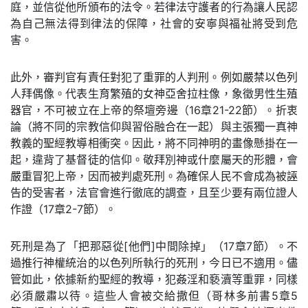
庭，並信從他所頒布的法令。若律法守護者的行為讓人民認
為自己無法得到律法的保障，社會的安寧與福祉將受到危
害。
此外，審判官有責任對犯了重罪的人判刑。例如嚴禁以色列
人拜偶像。代表生育繁殖的女神亞舍拉柱像，象徵男性生殖
器官，不可被立在上帝的祭壇旁邊（16章21-22節）。折衷
論（將不同的宗教信仰與習俗融合在一起）與主張獨一真神
教義的聖經教導相衝突。因此，將不同神明的畫像懸掛在一
起，違背了基督徒的信仰。敬拜別神或什麼屬天的形體，會
嚴重冒犯上帝，因而被判處死刑。為確保人民不會成為被誣
告的受害者，法官會進行徹底的調查，且至少要有兩位證人
作證（17章2-7節）。
死刑是為了「把那惡從[他們]中間除掉」（17章7節）。不
過推行神權統治的以色列所執行的死刑，今日已不適用。儘
管如此，依據新約聖經的教導，犯姦淫和褻瀆等重罪，同樣
必須嚴肅以待。這些人會被交給撒但（哥林多前書5章5