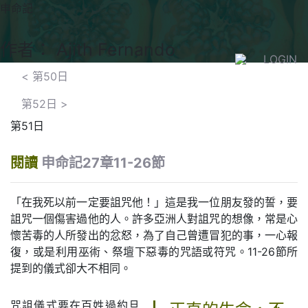
申命記
作者： Ajith Fernando
LOGIN
<
第50日
第52日
>
第51日
閱讀
申命記27章11-26節
「在我死以前一定要詛咒他！」這是我一位朋友發的誓，要
詛咒一個傷害過他的人。許多亞洲人對詛咒的想像，常是心
懷苦毒的人所發出的忿怒，為了自己曾遭冒犯的事，一心報
復，或是利用巫術、祭壇下惡毒的咒語或符咒。11-26節所
提到的儀式卻大不相同。
咒詛儀式要在百姓過約旦