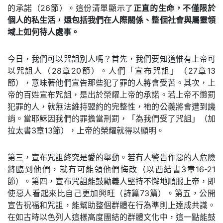
的承諾（26節）。這份清單顯示了
正直的生命，不僅限於
個人的私生活，還包括我們在人際關係、整個社會與屬靈領
域上如何待人處事。
今日，我們可以咒詛別人嗎？首先，我們要知道惟有上帝可
以咒詛人（28章20節）。人們「宣布咒詛」（27章13
節），意味著他們宣告那些犯了罪的人將會受苦。其次，上
帝的百姓宣布咒詛，是出於榮耀上帝的承諾。若上帝不懲罰
犯罪的人，就無法維持盟約的完整性，祂的公義將會遭到譏
誚。當耶穌因我們的罪擔當刑罰，「為我們受了咒詛」（加
拉太書3章13節），上帝的榮耀就得以顯明。
第三，宣布咒詛終究是愛的舉動。若有人警告作惡的人危險
將臨到他們，就有可能領他們悔改（以西結書3章16-21
節）。第四，宣布咒詛能鼓勵義人堅持不懈地順服上帝，即
使惡人看起來比自己更加興旺（詩篇73篇）。第五，公開
宣告祝福和咒詛，能幫助整個群體在行為準則上達成共識。
在如古時以色列人這樣高度團結的群體文化中，這一點能鼓