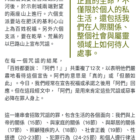
正直的生命，不
河後，於示劍城兩端對望
僅限於個人的私
的兩座山上進行。六個支
生活，還包括我
派要站在肥沃的基利心山
們在人際關係、
上為百姓祝福。另外六個
整個社會與屬靈
支派，要在乾旱、荒蕪的
以巴路山上宣布咒詛。
領域上如何待人
處事。
在每一個咒詛的結尾，
「百姓都要說：『阿們！』」共重複了12次，以表明他們嚴
肅地看待這個宣告。阿們的意思是「真的」或「但願如
此」。今日，我們經常在宣告祝福或承諾之後用「阿們」回
應。但在這段經文中，「阿們」是用來肯定這些咒詛或惡事
必降在罪人身上。
這一連串會招致咒詛的罪，包含生活的各個面向：我們與上
帝的關係（15節）、與家庭的關係（16節）、與鄰居的關係
（17節）、照顧殘疾的人（18節）、社會正義（19節）、性
道德（20-23節）、犯罪行為（24-25節）和個人遵行律法