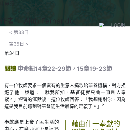
申命記
作者： Ajith Fernando
LOGIN
<
第33日
第35日
>
第34日
閱讀
申命記14章22-29節，15章19-23節
有一位牧師要求一個富有的生意人捐款給慈善機構，對方拒
絕了他，說道：「就我所知，基督徒就只會一直叫人奉
獻。」短暫的沉默後，這位牧師回答：「我想謝謝你，因為
2
這是我目前聽到對基督徒生活最棒的定義了。」
奉獻應是上帝子民生活的
藉由什一奉獻的
中心。在摩西這段長達15