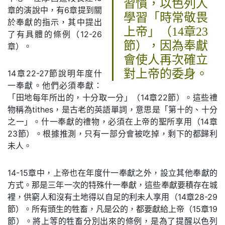
習慣，以色列人
章的演說中，有6章提到關
學習「時常敬畏
於奉獻的指示，其中提出
上帝」（14章23
了有具體的條例（12-26
節），因為奉獻
章）。
會使人再次確立
對上帝的委身。
14章22-27節說明年度什
一奉獻。他們必須奉獻：
「田地每年所出的，十分取一分」（14章22節）。這些禮
物稱為tithes，是古老的英語單詞，意思是「第十的、十分
之一」。什一奉獻的禮物，必須在上帝的聖所享用（14章
23節）。根據推測，只有一部分會被吃掉，剩下的都歸利
未人。
14-15章中，上帝也在年度什一奉獻之外，設立其他奉獻的
方式。那是三年一次的特殊什一奉獻，這些奉獻要積存在城
裡，供窮人和沒有土地得以自足的利未人享用（14章28-29
節）。所有頭生的牲畜，凡是公的，都要獻給上帝（15章19
節）。將上等的牲畜分別出來的條例，是為了提醒以色列