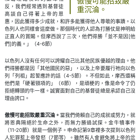
傲慢可能招致嚴
反，我們經常遇到基督徒
重沉淪。
高談自己得著上帝的恩
惠，因此獲得多少成就，和許多能獲得他人尊敬的事蹟。以
色列人也同樣會這麼做。那個時代的人認為打勝仗是神明給
正直人的賞賜。但摩西說了三次，他們得勝「並不是因[他
們]的義。」（4-6節）
以色列人沒有任何可以誇耀自己比其他民族優越的理由。他
們得勝都是因「其他國民的惡」，以及上帝要履行祂向以色
列「列祖」起誓應許的話（4-5節）。不但如此，摩西還稱
他們是「硬著頸項的」（6節），是頑梗的，像是命令了仍
拒絕轉頭的牛一樣。誠實面對自己的基督徒總是承認自己沒
理由誇口。
傲慢可能招致嚴重沉淪。
當我們倚賴自己的成就或努力，就
將恩典隔絕於生命之外，而無力勝過試探。金牛犢事件
（11-20節）就是一個例子。申命記第9章裡多次提到以色列
人犯罪惹上帝發怒（7節等）。雖然有人會避免將上帝的忿