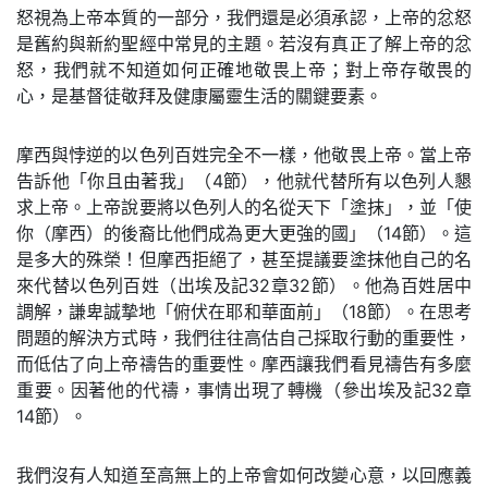
怒視為上帝本質的一部分，我們還是必須承認，上帝的忿怒
是舊約與新約聖經中常見的主題。若沒有真正了解上帝的忿
怒，我們就不知道如何正確地敬畏上帝；對上帝存敬畏的
心，是基督徒敬拜及健康屬靈生活的關鍵要素。
摩西與悖逆的以色列百姓完全不一樣，他敬畏上帝。當上帝
告訴他「你且由著我」（4節），他就代替所有以色列人懇
求上帝。上帝說要將以色列人的名從天下「塗抹」，並「使
你（摩西）的後裔比他們成為更大更強的國」（14節）。這
是多大的殊榮！但摩西拒絕了，甚至提議要塗抹他自己的名
來代替以色列百姓（出埃及記32章32節）。他為百姓居中
調解，謙卑誠摯地「俯伏在耶和華面前」（18節）。在思考
問題的解決方式時，我們往往高估自己採取行動的重要性，
而低估了向上帝禱告的重要性。摩西讓我們看見禱告有多麼
重要。因著他的代禱，事情出現了轉機（參出埃及記32章
14節）。
我們沒有人知道至高無上的上帝會如何改變心意，以回應義