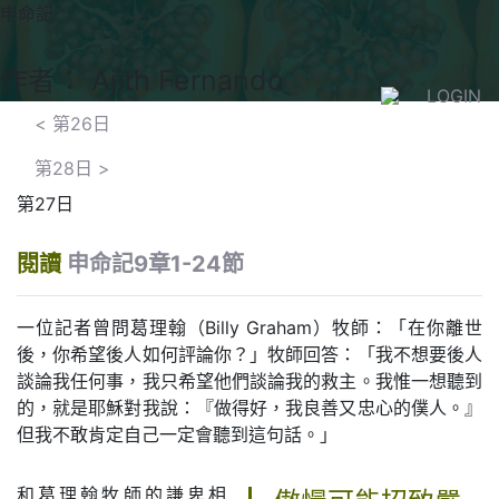
申命記
作者： Ajith Fernando
LOGIN
<
第26日
第28日
>
第27日
閱讀
申命記9章1-24節
一位記者曾問葛理翰（Billy Graham）牧師：「在你離世
後，你希望後人如何評論你？」牧師回答：「我不想要後人
談論我任何事，我只希望他們談論我的救主。我惟一想聽到
的，就是耶穌對我說：『做得好，我良善又忠心的僕人。』
但我不敢肯定自己一定會聽到這句話。」
和葛理翰牧師的謙卑相