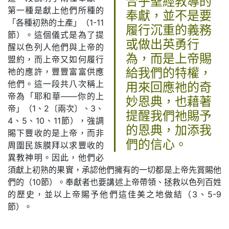
合乎聖經教導的
第一種是獻上他們所種的
奉獻，並不是要
「各種初熟的土產」（1-11
履行沉重的義務
節）。這個儀式是為了提
或做出英勇行
醒以色列人他們與上帝的
為，而是上帝賜
盟約，而上帝又如何履行
祂的應許，豐豐富富供應
給我們的特權，
他們。這一段共八次稱上
用來回應祂的奇
帝為「耶和華——你的上
妙恩典，也藉著
帝」（1、2〔兩次〕、3、
提醒我們祂賜予
4、5、10、11節），強調
的恩典，加添我
賜下豐收的是上帝，而非
們的信心。
周圍民族膜拜以求豐收的
異教神明。因此，他們必
須獻上初熟的果實，承認他們擁有的一切都是上帝先賞賜他
們的（10節）。奉獻者也要講述上帝帶領、拯救以色列百姓
的歷史，並以上帝賜予他們這佳美之地做結（3、5-9
節）。