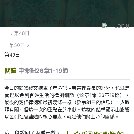
申命記
作者： Ajith Fernando
LOGIN
<
第48日
第50日
>
第49日
閱讀
申命記26章1-19節
今日的閱讀經文結束了申命記這卷書裡最長的部分，也就是
管理以色列百姓生活的律例細節（12章1節-26章19節）。
最後的幾條律例和最初幾條一樣（參第31日的信息），與敬
拜有關。但這一次的重點在於奉獻。這樣的結構顯示出影響
以色列社會整體的核心要素，就是他們與上帝的關係。
這一段說明了兩種奉獻。