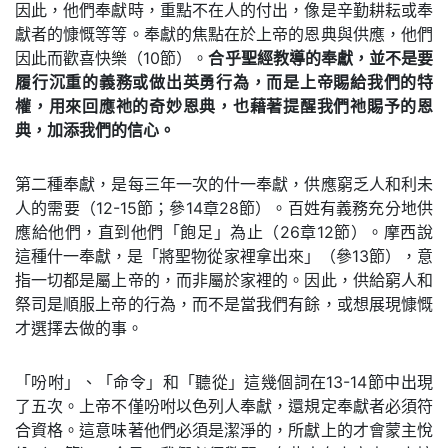
因此，他們奉獻時，重點不在人的付出，像是辛勤耕耘或奉
獻者的慷慨等等。奉獻的焦點在於上帝的恩典與供應，他們
因此而歡喜快樂（10節）。
合乎聖經教導的奉獻，並不是要
履行沉重的義務或做出英勇行為，而是上帝賜給我們的特
權，用來回應祂的奇妙恩典，也藉著提醒我們祂賜予的恩
典，加添我們的信心。
第二種奉獻，是每三年一次的什一奉獻，供應窮乏人和利未
人的需要（12-15節；參14章28節）。百姓有義務充分地供
應給他們，直到他們「飽足」為止（26章12節）。摩西說
這種什一奉獻，是「將聖物從家裡拿出來」（參13節），意
指一切都是屬上帝的，而非屬於家裡的。因此，供給窮人和
祭司是順服上帝的行為，而不是當我們有餘，或想展現慷慨
才選擇去做的事。
「吩咐」、「命令」和「聽從」這幾個詞在13-14節中出現
了五次。上帝不僅吩咐以色列人奉獻，還規定奉獻者必須符
合資格。這意味著他們必須是潔淨的，所獻上的才會蒙主悅