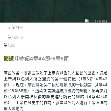
申命記
作者： Ajith Fernando
LOGIN
<
第11日
第13日
>
第12日
閱讀
申命記4章44節-5章5節
摩西的第一段訓言敘述了上帝與以色列人互動的歷史，這是
上帝與以色列人所立盟約的第一個特徵（1章6節-4章43
節）。現在，摩西開始第二段也是最長的一段訓言（4章44
節-28章68節）。這段訓言詳述維持盟約的規範，並再次對
以色列人離開埃及後的歷史進行簡要的總結（4章44-49
節）。上帝在歷史中的作為，就是以色列人遵行上帝律法的
最大驅動力。