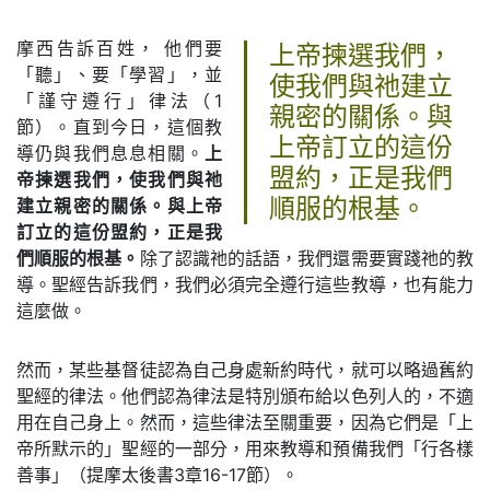
摩西告訴百姓， 他們要
上帝揀選我們，
「聽」、要「學習」，並
使我們與祂建立
「謹守遵行」律法（1
親密的關係。與
節）。直到今日，這個教
上帝訂立的這份
導仍與我們息息相關。
上
盟約，正是我們
帝揀選我們，使我們與祂
建立親密的關係。與上帝
順服的根基。
訂立的這份盟約，正是我
們順服的根基。
除了認識祂的話語，我們還需要實踐祂的教
導。聖經告訴我們，我們必須完全遵行這些教導，也有能力
這麼做。
然而，某些基督徒認為自己身處新約時代，就可以略過舊約
聖經的律法。他們認為律法是特別頒布給以色列人的，不適
用在自己身上。然而，這些律法至關重要，因為它們是「上
帝所默示的」聖經的一部分，用來教導和預備我們「行各樣
善事」（提摩太後書3章16-17節）。