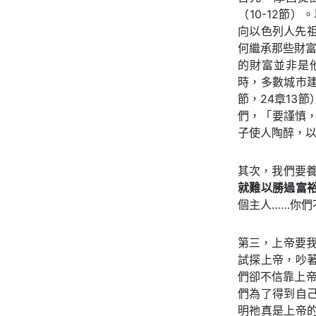
（10-12節
向以色列人先祖
何繼承那些財富
的財富並非是
時，多數城市建
節，24章13
們，「要謹慎，
子使人陶醉，
其次，我們要養
就難以勝過富
個主人……你們
第三，上帝要我
試探上帝，吵
們卻不信靠上帝
們為了得到自
明祂真是上帝