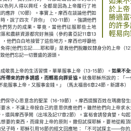
如果不
）。以色列人得以興旺，全都是因為上帝履行了祂
於上帝
的應許（10節）。事實上，摩西在談論他們如
勝過富
時，說了四次「非你」（10-11節），強調他們
的許多
他們努力的成果。畢竟，當他們征服那些土地
輕易向
築和農耕資源都完好無損（參約書亞記11章13
節），他們白白地接管了這些地方。摩西也呼籲他
免得[他們]忘記……耶和華」是救他們脫離奴隸身分的上帝（1
以致他們忘記一切豐盛的源頭。
成敬畏上帝的生活習慣，單單服事上帝（13-15節）。
如果不全
裕所帶來的許多誘惑，而輕易向罪妥協。
就像耶穌所說的：「一
不能服事上帝，又服事金錢。」（馬太福音6章24節，新譯本）
們保守心思意念的聖潔（16-19節）。摩西提醒百姓在瑪撒發
著要水，不讓上帝按自己的意思供應他們。雖然他們向上帝求水
，還與摩西爭鬧（出埃及記17章2節）。富裕會誘發貪婪，勾
己想要的東西，而違背上帝的原則。撒但試探耶穌，要祂從殿頂
的兒子時，耶穌引用16節的經文回應牠：「不可試探主——你的