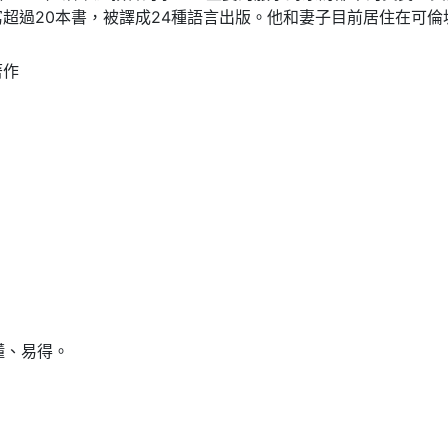
超過20本書，被譯成24種語言出版。他和妻子目前居住在可倫坡（
著作
懂、易得。