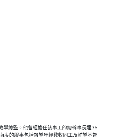
ist）的教學總監。他曾經擔任該事工的總幹事長達35
費南度的服事包括督導年輕教牧同工及輔導基督