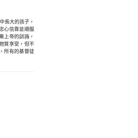
境中長大的孩子，
忠心信靠並順服
棄上帝的訓誨，
物質享受，但不
，所有的基督徒