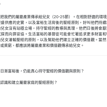
）
把我們的屬靈產業傳承給兒女（20-25節）。在相對舒適的環
豐盛供應的史實，以及富裕生活背後的聖經原則，好叫他們持續
的兒女沒有站穩立場，持守聖經的教導與真理，他們日後將會厭
試探而向罪妥協。生活富裕的基督徒可能會忙著追求更多財富和
向兒女灌輸聖經的原則，以及幫助他們建立正確的價值觀。當然
裕或貧窮，都應該將屬靈產業和價值觀傳承給兒女。
己日漸富裕後，仍能真心持守聖經的價值觀與原則？
人認識和建立屬靈家庭的聖經原則？