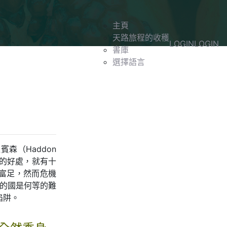
主頁
天路旅程的收穫
LOGIN
LOGIN
書庫
選擇語言
森（Haddon
富的好處，就有十
富足，然而危機
帝的國是何等的難
陷阱。