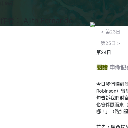
申命記
作者： Ajith Fernando
<
第23日
第25日
>
第24日
閱讀
申命記6
今日我們聽到許
Robinso
句告訴我們財
也會伴隨而來（
哪！」（路加福
首先，摩西提