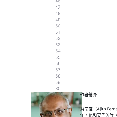
46
47
48
49
50
51
52
53
54
55
56
57
58
59
60
作者簡介
費南度（Ajith F
年。他和妻子芮倫（