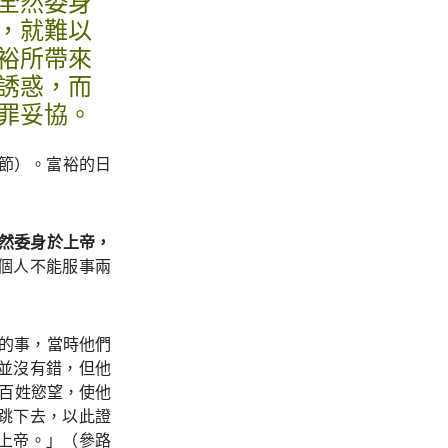
全然委身
，就難以
裕所帶來
誘惑，而
罪妥協。
2節）。富裕的日
然委身於上帝，
個人不能服事兩
生的事，當時他們
並沒有錯，但他
起百姓慾望，使他
跳下去，以此證
上帝。」（參路