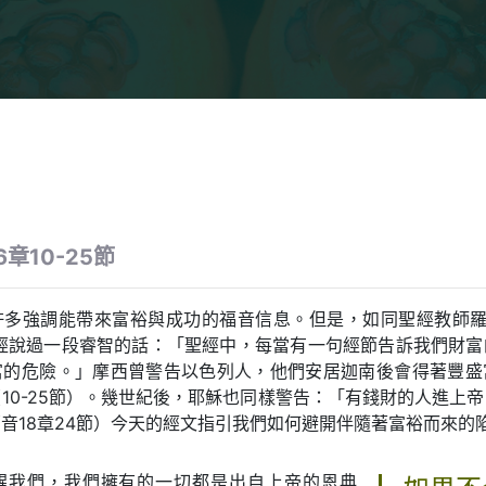
章10-25節
多強調能帶來富裕與成功的福音信息。但是，如同聖經教師羅賓
n）曾經說過一段睿智的話：「聖經中，每當有一句經節告訴我們財
富的危險。」摩西曾警告以色列人，他們安居迦南後會得著豐盛
10-25節）。幾世紀後，耶穌也同樣警告：「有錢財的人進上
音18章24節）今天的經文指引我們如何避開伴隨著富裕而來的
醒我們，我們擁有的一切都是出自上帝的恩典