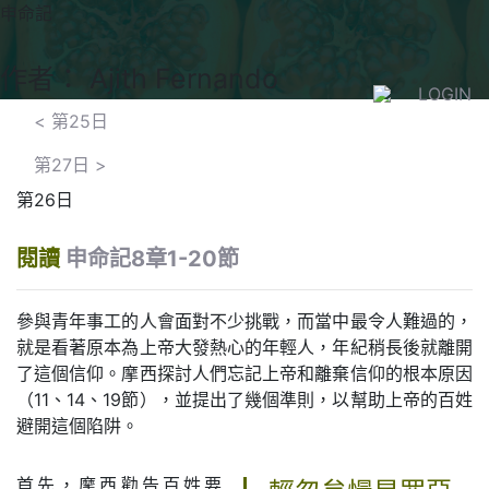
申命記
作者： Ajith Fernando
LOGIN
<
第25日
第27日
>
第26日
閱讀
申命記8章1-20節
參與青年事工的人會面對不少挑戰，而當中最令人難過的，
就是看著原本為上帝大發熱心的年輕人，年紀稍長後就離開
了這個信仰。摩西探討人們忘記上帝和離棄信仰的根本原因
（11、14、19節），並提出了幾個準則，以幫助上帝的百姓
避開這個陷阱。
首先，摩西勸告百姓要