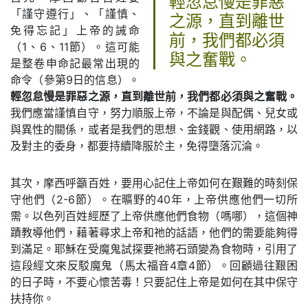
輕忽怠慢是罪惡
「謹守遵行」、「謹慎、
之源，直到離世
免得忘記」上帝的誡命
前，我們都必須
（1、6、11節）。這可能
與之奮戰。
是整卷申命記最常出現的
命令（參第9日的信息）。
輕忽怠慢是罪惡之源，直到離世前，我們都必須與之奮戰。
我們應當謹慎自守，努力順服上帝，不論是與配偶、兒女或
與異性的關係，或者是我們的思想、金錢觀、使用網路，以
及對主的委身，都要持續降服於主，免得墮落沉淪。
其次，摩西呼籲百姓，要用心記住上帝如何在艱難的時刻保
守他們（2-6節）。在曠野的40年，上帝供應他們一切所
需。以色列百姓經歷了上帝供應他們食物（嗎哪），這個神
蹟教導他們，藉著尋求上帝和祂的話語，他們的需要能夠得
到滿足。耶穌在受魔鬼試探要祂將石頭變為食物時，引用了
這段經文來反駁魔鬼（馬太福音4章4節）。回顧過往艱困
的日子時，不要心懷苦毒！只要記住上帝是如何在其中保守
扶持你。