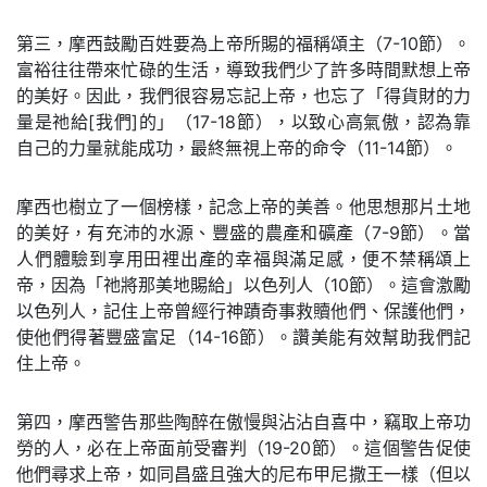
第三，摩西鼓勵百姓要為上帝所賜的福稱頌主（7-10節）。
富裕往往帶來忙碌的生活，導致我們少了許多時間默想上帝
的美好。因此，我們很容易忘記上帝，也忘了「得貨財的力
量是祂給[我們]的」（17-18節），以致心高氣傲，認為靠
自己的力量就能成功，最終無視上帝的命令（11-14節）。
摩西也樹立了一個榜樣，記念上帝的美善。他思想那片土地
的美好，有充沛的水源、豐盛的農產和礦產（7-9節）。當
人們體驗到享用田裡出產的幸福與滿足感，便不禁稱頌上
帝，因為「祂將那美地賜給」以色列人（10節）。這會激勵
以色列人，記住上帝曾經行神蹟奇事救贖他們、保護他們，
使他們得著豐盛富足（14-16節）。讚美能有效幫助我們記
住上帝。
第四，摩西警告那些陶醉在傲慢與沾沾自喜中，竊取上帝功
勞的人，必在上帝面前受審判（19-20節）。這個警告促使
他們尋求上帝，如同昌盛且強大的尼布甲尼撒王一樣（但以