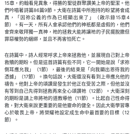
15章，約翰看見異象，得勝的聖徒群聚讚美上帝的聖潔。他
們吟唱著詩篇86篇9節。大衛在詩篇中所抱持的盼望將會成
真，「因祢公義的作為已經顯出來了」（啟示錄15章4
節）。有一天，所有人會承認他們的神祇都是虛假的，他們
會齊來敬拜獨一真神，祂的拯救大能將讓祂的子民擺脫撒但
罪惡權勢的綑綁，並且不再害怕死亡。
在詩篇中，詩人經常呼求上帝來拯救他，並展現自己對上帝
救贖的期盼。但是這首詩篇有些不同，它一開始是說「求祢
側耳應允我」（1節），最後的結束是「向我顯出恩待我的
憑據」（17節）。換句話說，大衛還沒有看到上帝應允他的
禱告。他對上帝的頌讚是發生於他正在受苦之際，但他並沒
有等到自己先得到拯救再來全心頌讚祂（12節）。大衛深刻
的期盼是請上帝將祂的道教導他（11節）。比起自己性命得
救，對大衛來說更重要的是他靈命的健全。因此大衛學習專
心於敬畏上帝，將榮耀祂設定成生命中最首要的目標（12
節）。