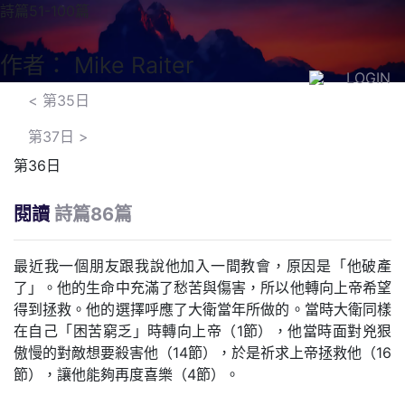
詩篇51-100篇
作者： Mike Raiter
LOGIN
<
第35日
第37日
>
第36日
閱讀
詩篇86篇
最近我一個朋友跟我說他加入一間教會，原因是「他破產
了」。他的生命中充滿了愁苦與傷害，所以他轉向上帝希望
得到拯救。他的選擇呼應了大衛當年所做的。當時大衛同樣
在自己「困苦窮乏」時轉向上帝（1節），他當時面對兇狠
傲慢的對敵想要殺害他（14節），於是祈求上帝拯救他（16
節），讓他能夠再度喜樂（4節）。