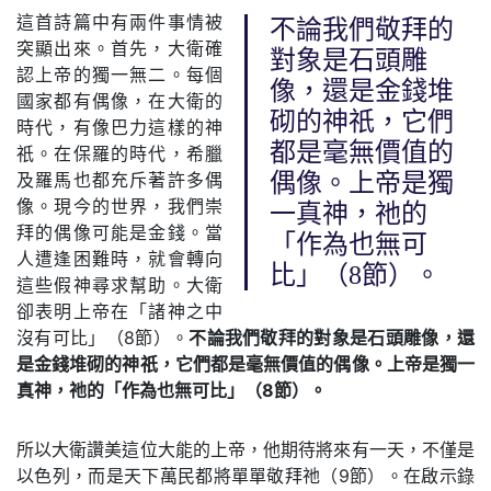
這首詩篇中有兩件事情被
不論我們敬拜的
突顯出來。首先，大衛確
對象是石頭雕
認上帝的獨一無二。每個
像，還是金錢堆
國家都有偶像，在大衛的
砌的神祇，它們
時代，有像巴力這樣的神
都是毫無價值的
祇。在保羅的時代，希臘
及羅馬也都充斥著許多偶
偶像。上帝是獨
像。現今的世界，我們崇
一真神，祂的
拜的偶像可能是金錢。當
「作為也無可
人遭逢困難時，就會轉向
比」（8節）。
這些假神尋求幫助。大衛
卻表明上帝在「諸神之中
沒有可比」（8節）。
不論我們敬拜的對象是石頭雕像，還
是金錢堆砌的神祇，它們都是毫無價值的偶像。上帝是獨一
真神，祂的「作為也無可比」（8節）。
所以大衛讚美這位大能的上帝，他期待將來有一天，不僅是
以色列，而是天下萬民都將單單敬拜祂（9節）。在啟示錄