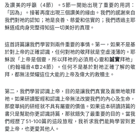
及讚美的呼籲（4節）。5節一開始出現了重要的用詞：
「因為」。接著再度出現三個讚美的緣由。我們的感謝來自
我們對祂的認知；祂是良善、慈愛和信實的；我們透過主耶
穌道成肉身完整得知這一切美好的真理。
這首詩篇讓我們學習到兩件重要的事情。第一，如果不是基
於對上帝的正確認識，任何對祂的敬拜就是空虛淺薄的。耶
穌說「上帝是個靈，所以拜祂的必須用心靈和
誠實
拜祂」
（約翰福音4章24節）。任何不是基於對祂正確了解的敬
拜，都無法榮耀這位大能的上帝及偉大的救贖主。
第二，我們學習認識上帝，目的是讓我們真實及喜樂地敬拜
祂。如果研讀聖經和認識上帝無法改變我們的內心及生命，
那麼單純的研經就不具有屬靈的價值。如果這本研讀詩篇的
書只是幫助你更認識詩篇，那就錯失了最重要的目的。當我
們經歷了51-100篇的這段旅程，我祈求我們能夠學習到更
愛上帝，也更愛其他人。