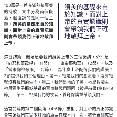
100篇是一首充滿熱情讚美
讚美的基礎來自
的詩歌。文中分為兩個段
於知識，而對上
落，但強調的是同一個主
帝的真實認識則
題。
讚美的基礎來自於知
會帶領我們正確
識，而對上帝的真實認識
地敬拜上帝。
則會帶領我們正確地敬拜
上帝。
這首詩篇一開始是要我們讚美上帝的三個邀請，分別是：
「向耶和華歡呼」（1節），「事奉耶和華」（2節），以及
「當來向祂歌唱」（2節）。為什麼上帝配得我們的讚美？
3節提供我們三個理由。第一，祂是我們的創造者。沒有祂
就沒有我們的生命。第二，我們是祂的子民，祂是救贖主；
祂用獨生子耶穌基督的寶血將我們贖回（彼得前書1章18-19
節）。第三，祂是我們的牧者，養育保護並帶領我們。
這首詩篇的第二個段落（4-5節）重複了對上帝的真正認識
會帶領我們真實敬拜祂的重要真理。再一次，我們看到感恩