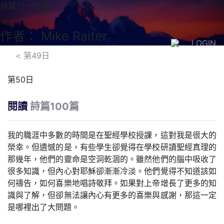
詩篇51-100篇
作者： Mike Raiter
LOGIN
<
第49日
第50日
閱讀
詩篇100篇
我的職涯中多數的時間是在聖經學校授課，這對我是很大的
榮幸。但遺憾的是，有些學生卻覺得在學校研讀聖經真理的
那幾年，他們的靈命是空洞乾涸的。雖然他們的腦中吸收了
很多知識，但內心對耶穌卻漸漸冷淡。他們覺得不知道該如
何禱告，如何喜樂地唱詩敬拜。如果對上帝增長了更多的知
識與了解，但卻無法讓內心有更多的喜樂與感謝，那這一定
是哪裡出了大問題。