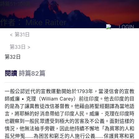
詩篇51-100篇
作者： Mike Raiter
LOGIN
<
第31日
第33日
>
第32日
閱讀
詩篇82篇
一般公認近代的宣教運動開始於1793年，當浸信會的宣教
師威廉 • 克理（William Carey）前往印度。他去印度的目
的是為了讓異教徒改信基督教。他藉由將聖經翻譯為當地語
言，將耶穌的好消息帶給了印度人民。威廉．克理在印度時
也觀察到一般民眾遭受到極大的苦害及不公義。面對這樣的
情況，他無法袖手旁觀，因此他持續不懈地「為貧寒的人和
孤兒伸冤……為困苦和窮乏的人施行公義……保護貧寒和窮