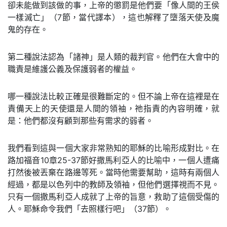
卻未能做到該做的事，上帝的懲罰是他們要「像人間的王侯
一樣滅亡」（7節，當代譯本），這也解釋了墮落天使及魔
鬼的存在。
第二種說法認為「諸神」是人類的裁判官。他們在大會中的
職責是維護公義及保護弱者的權益。
哪一種說法比較正確是很難斷定的。但不論上帝在這裡是在
責備天上的天使還是人間的領袖，祂指責的內容明確，就
是：他們都沒有顧到那些有需求的弱者。
我們看到這與一個大家非常熟知的耶穌的比喻形成對比。在
路加福音10章25-37節好撒馬利亞人的比喻中，一個人遭痛
打然後被丟棄在路邊等死。當時他需要幫助，這時有兩個人
經過，都是以色列中的教師及領袖，但他們選擇視而不見。
只有一個撒馬利亞人成就了上帝的旨意，救助了這個受傷的
人。耶穌命令我們「去照樣行吧」（37節）。