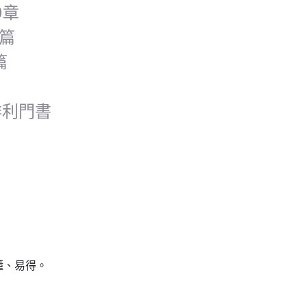
0章
0篇
篇
腓利門書
懂、易得。