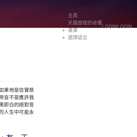
主頁
天路旅程的收穫
LOGIN
LOGIN
書庫
選擇語言
如果祂是信實慈
帝豈不是應許我
黑即白的絕對答
的人生中可能永
。