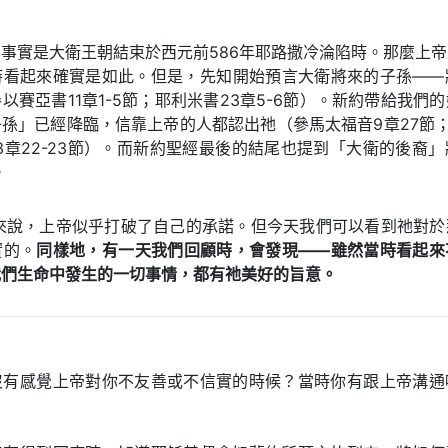
事實是大衛王朝結束於西元前586年耶路撒冷淪陷時。那麼上
時看起來確實是如此。但是，先知開始預言大衛將來的子孫——
以賽亞書11章1-5節；耶利米書23章5-6節）。新約帶給我們
孫」已經降臨，信靠上帝的人都認出祂（參馬太福音9章27節；
3章22-23節）。而新約聖經最後的結尾也提到「大衛的後裔
。
者來說，上帝似乎打破了自己的承諾。但今天我們可以看到祂對於
實的。
同樣地，有一天我們回顧時，會發現——雖然當時看起來
我們生命中發生的一切事情，都有祂美好的旨意。
沒有感覺上帝對你不友善或不信實的時候？當時你有跟上帝溝通