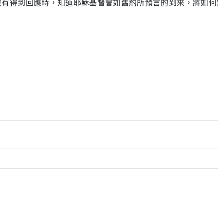
沒有得到回應時，知道耶穌基督會如舊約所預言的到來，將如何