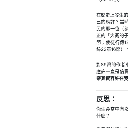
在歷史上發生的
己的應許？當
民的那一位（參
正的「大衛的子
節；使徒行傳1
錄22章16節）
對89篇的作
應許一直是信
帝其實容許在
反思：
你生命當中有
什麼？