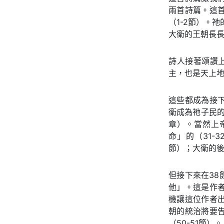
兩首詩篇。這
（1-2節）。
大衛的王朝長長
詩人接著頌讚上
主，也是天上地
這些都成為接
衛成為祂子民的
章）。當然上
命」的（31
節）；大衛的後
但接下來在3
他」。這是作
機讓這位作者
朝的統治將要
（50-51節）。