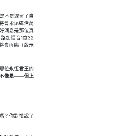
帝是不是違背了自
將會永遠統治萬
的好消息是那位真
路加福音1章32
」將會再臨（啟示
那位永恆君王的
不像是——但上
嗎？你對祂說了