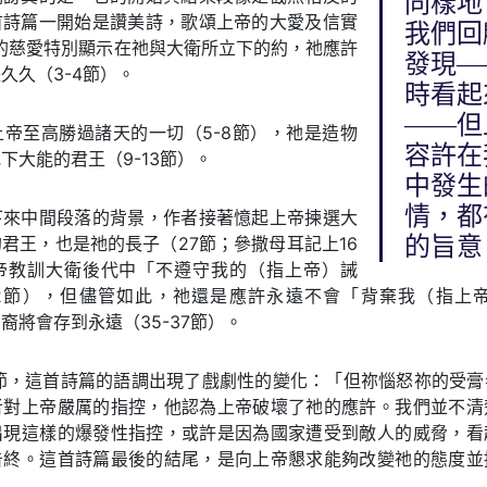
同樣地
首詩篇一開始是讚美詩，歌頌上帝的大愛及信實
我們回
祂的慈愛特別顯示在祂與大衛所立下的約，祂應許
發現—
久久（3-4節）。
時看起
——但
帝至高勝過諸天的一切（5-8節），祂是造物
容許在
下大能的君王（9-13節）。
中發生
情，都
下來中間段落的背景，作者接著憶起上帝揀選大
君王，也是祂的長子（27節；參撒母耳記上16
的旨意
帝教訓大衛後代中「不遵守我的（指上帝）誡
-32節），但儘管如此，祂還是應許永遠不會「背棄我（指上帝
裔將會存到永遠（35-37節）。
8節，這首詩篇的語調出現了戲劇性的變化：「但祢惱怒祢的受膏
者對上帝嚴厲的指控，他認為上帝破壞了祂的應許。我們並不清
出現這樣的爆發性指控，或許是因為國家遭受到敵人的威脅，看
告終。這首詩篇最後的結尾，是向上帝懇求能夠改變祂的態度並