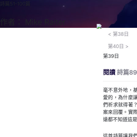
詩篇51-100篇
作者： Mike Raiter
<
第38日
第40日
>
第39日
閱讀
詩篇8
毫不意外地，
愛的，為什麼
們祈求就得著
案來回覆。實
遠都不知道這是
這首詩篇讓我