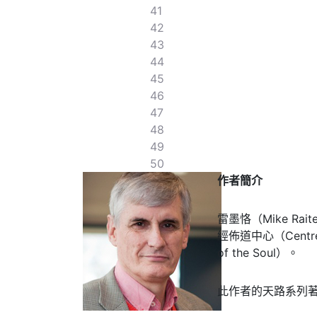
41
42
43
44
45
46
47
48
49
50
作者簡介
雷墨恪（Mike Ra
經佈道中心（Centre
of the Soul）。
此作者的天路系列