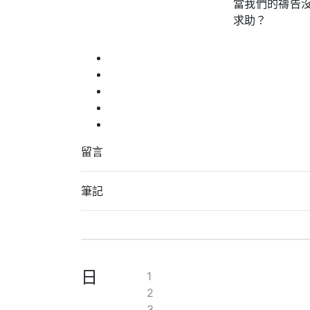
當我們的禱告
求助？
留言
筆記
日
1
2
3