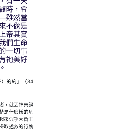
，有一天
顧時，會
—雖然當
來不像是
上帝其實
我們生命
的一切事
有祂美好
。
）的約」（34
者，就丟掉棄絕
楚是什麼樣的危
起來似乎大衛王
採取拯救的行動