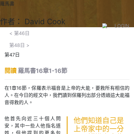
羅馬書
作者： David Cook
LOGIN
<
第46日
第48日
>
第47日
閱讀
羅馬書16章1-16節
在1章16節，保羅表示福音是上帝的大能，要救所有相信的
人。在今日的經文中，我們讀到保羅列出部分透過這大能福
音得救的人。
他首先向近三十個人問
他們知道自己是
安，其中一些人他指名道
上帝家中的一分
姓，但他提到的更多包