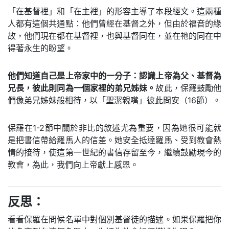
「在基督裡」和「在主裡」的形容主導了本段經文。這兩種
人都有這個共通點：他們曾經在基督之外，但由於福音的緣
故，他們現在都在基督裡，也與基督同在，並在祂的同在中
得著永生的盼望。
他們知道自己是上帝家中的一分子：認識上帝為父、基督為
兄長，彼此則同為一個家裡的弟兄姊妹。
故此，保羅鼓勵他
們像弟兄姊妹般相待，以「聖潔親嘴」彼此問安（16節）。
保羅在1-2節中關於非比的敘述尤為重要，因為她很可能就
是把書信帶給羅馬人的信差。她安全抵達羅馬、受到教會熱
情的接待，使這第一世紀的書信存留至今，繼續鼓勵現今的
教會，為此，我們向上帝獻上感恩。
反思：
看看保羅在問候名單中對個別基督徒的描述。如果保羅把你