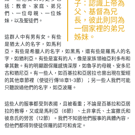
子：認識上帝為
括：教會、家庭、弟兄
父、基督為兄
們、一位母親、一位姊
長，彼此則同為
妹，以及聖徒們。
一個家裡的弟兄
姊妹。
這群人中有男有女。有些
是猶太人的名字，如馬利
亞，有些是希臘人的名字，如黑馬，還有些是羅馬人的名
字，如猶利亞。有些是富有的人，像是家族領袖亞利多布和
拿其數。有的明顯跟保羅感情深厚，如魯孚的母親、安多尼
古和猶尼亞。有一些人，如百基拉和亞居拉也曾出現在聖經
的其他章節裡（使徒行傳18章1-3節）；另一些人我們可能
只聽說過他們的名字，如亞波羅。
這些人的服事都受到表揚，且被看重；不論是百基拉和亞居
拉的教導，又或是馬利亞（6節）、土非拿氏、土富撒氏和
彼息氏的勞苦（12節）。我們不知道他們服事的具體內容，
但他們都得到使徒保羅的認可和肯定。