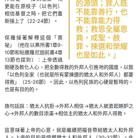
的源頭；罪人既
更能在原枝子（以色列）
不能靠善行，也
相信基督之時，把它們重
不能靠能力得
新接上了（22-24節）。
救；救恩全屬恩
典，成聖、赦
保羅接著解釋這個「奧
祕」（他在以弗所書1章9-
罪、揀選和榮耀
10節和帖撒羅尼迦前書4章
也是如此。」
13節也提到）：上帝透過
剛硬及軟化人心，把全數得救的外邦人引進祂的國度，以致
「以色列全家（也就是所有蒙揀選的猶太人和外邦人）都要
得救」（25-26節）。因此，以色列民族的心硬是暫時的，
也是有目的的。
換句話說：猶太人抗拒→外邦人相信→猶太人被激起嫉妒之
心→外邦人的數目添滿→相信主的猶太人和外邦人得救。
這意味著上帝的心意，就是繼續把福音帶給猶太人和外邦
人。上帝的目的是憐憫猶太人和外邦人（30-32節）。此