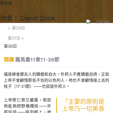
羅馬書
作者： David Cook
LOGIN
<
第29日
第31日
>
第30日
閱讀
羅馬書11章11-36節
福音總會挪去人的驕傲和自大。外邦人不應驕傲自誇，正如
上帝不會顧惜那些不信的以色列人，祂也不會顧惜接上去的
枝子（17-21節）——也就是外邦人。
上帝既仁慈又嚴厲。假如
「主要的原則是
祂能夠把野橄欖枝——外
上帝乃一切美善
邦信徒——接到樹上，祂