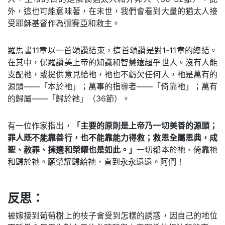
外，這也可能意味著，在末世，我們會看到大量的猶太人接
受耶穌基督作為彌賽亞和救主。
羅馬書11章以一首頌讚結束，這首頌讚是對1-11章的總結。
在其中，保羅讚美上帝的知識和智慧遠超乎世人。沒有人能
支配祂，或提供意見給祂，祂也不虧欠任何人，祂是萬有的
源頭——「本於祂」；萬事的指導者——「倚靠祂」；萬有
的歸屬——「歸於祂」（36節）。
有一位作家指出，
「主要的原則是上帝乃一切美善的源頭；
罪人既不能靠善行，也不能靠能力得救；救恩全屬恩典，成
聖、赦罪、揀選和榮耀也是如此。」
一切都本於祂、倚靠祂
和歸於祂。願榮耀歸給祂，直到永永遠遠。阿們！
反思：
被嫁接到葡萄樹上的枝子會受到怎樣的誘惑，因自己的地位