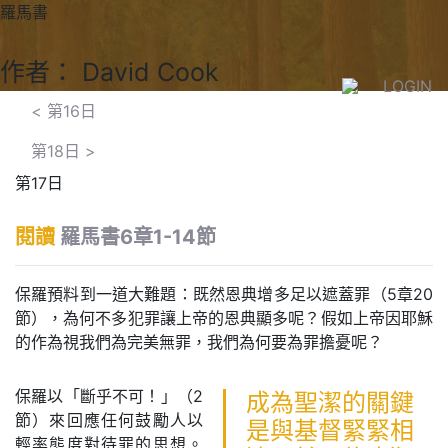
羅馬書
作者： David Cook
LOGIN
<
第16日
第18日
>
第17日
閱讀
羅馬書6章1-14節
保羅預料到一道大難題：既然恩典增多足以遮蓋罪（5章20
節），為何不多犯罪讓上帝的恩典顯多呢？假如上帝因耶穌
的作為視我們為完美無罪，我們為何要為罪擔憂呢？
保羅以「斷乎不可！」（2
成為聖潔的關鍵
節）來回應任何鼓勵人以
是與基督緊緊相
輕率態度對待罪的思想。