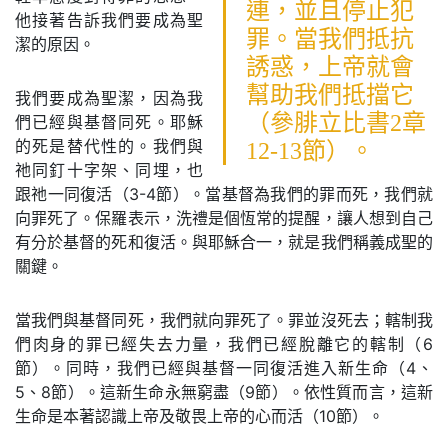
連，並且停止犯
他接著告訴我們要成為聖
罪。當我們抵抗
潔的原因。
誘惑，上帝就會
幫助我們抵擋它
我們要成為聖潔，因為我
（參腓立比書2章
們已經與基督同死。耶穌
的死是替代性的。我們與
12-13節）。
祂同釘十字架、同埋，也
跟祂一同復活（3-4節）。當基督為我們的罪而死，我們就
向罪死了。保羅表示，洗禮是個恆常的提醒，讓人想到自己
有分於基督的死和復活。與耶穌合一，就是我們稱義成聖的
關鍵。
當我們與基督同死，我們就向罪死了。罪並沒死去；轄制我
們肉身的罪已經失去力量，我們已經脫離它的轄制（6
節）。同時，我們已經與基督一同復活進入新生命（4、
5、8節）。這新生命永無窮盡（9節）。依性質而言，這新
生命是本著認識上帝及敬畏上帝的心而活（10節）。