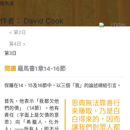
羅馬書
作者： David Cook
LOGIN
<
第2日
第4日
>
第3日
閱讀
羅馬書1章14-16節
保羅在14、15及16節中，以三個「我」的論述總結引言。
首先，他表示「我都欠他
恩典無法靠善行
們的債」（14節）。他有
來賺取，乃是白
責任（字面上是欠債的意
白得來的，因而
思）向「希臘人、化外
讓我們對眾人都
人」——所有人，即不分