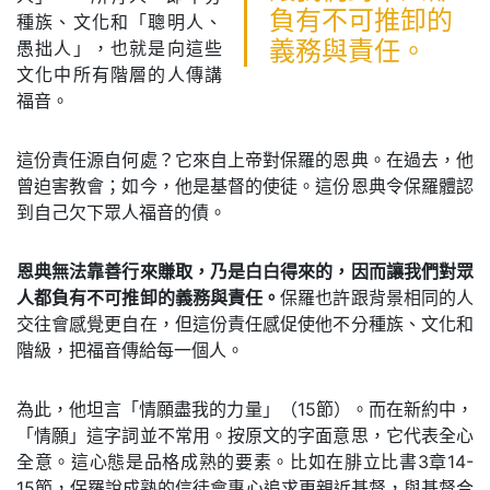
負有不可推卸的
種族、文化和「聰明人、
愚拙人」，也就是向這些
義務與責任。
文化中所有階層的人傳講
福音。
這份責任源自何處？它來自上帝對保羅的恩典。在過去，他
曾迫害教會；如今，他是基督的使徒。這份恩典令保羅體認
到自己欠下眾人福音的債。
恩典無法靠善行來賺取，乃是白白得來的，因而讓我們對眾
人都負有不可推卸的義務與責任。
保羅也許跟背景相同的人
交往會感覺更自在，但這份責任感促使他不分種族、文化和
階級，把福音傳給每一個人。
為此，他坦言「情願盡我的力量」（15節）。而在新約中，
「情願」這字詞並不常用。按原文的字面意思，它代表全心
全意。這心態是品格成熟的要素。比如在腓立比書3章14-
15節，保羅說成熟的信徒會專心追求更親近基督，與基督合