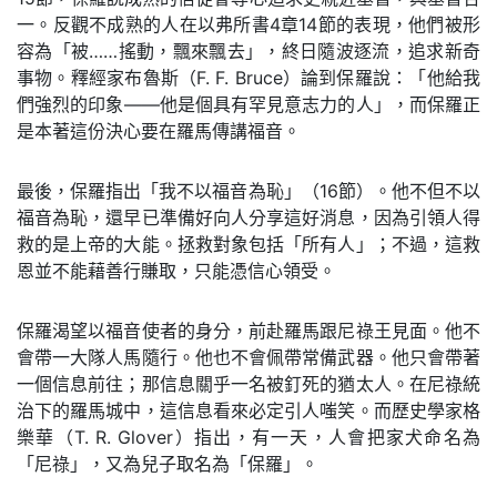
一。反觀不成熟的人在以弗所書4章14節的表現，他們被形
容為「被……搖動，飄來飄去」，終日隨波逐流，追求新奇
事物。釋經家布魯斯（F. F. Bruce）論到保羅說：「他給我
們強烈的印象——他是個具有罕見意志力的人」，而保羅正
是本著這份決心要在羅馬傳講福音。
最後，保羅指出「我不以福音為恥」（16節）。他不但不以
福音為恥，還早已準備好向人分享這好消息，因為引領人得
救的是上帝的大能。拯救對象包括「所有人」；不過，這救
恩並不能藉善行賺取，只能憑信心領受。
保羅渴望以福音使者的身分，前赴羅馬跟尼祿王見面。他不
會帶一大隊人馬隨行。他也不會佩帶常備武器。他只會帶著
一個信息前往；那信息關乎一名被釘死的猶太人。在尼祿統
治下的羅馬城中，這信息看來必定引人嗤笑。而歷史學家格
樂華（T. R. Glover）指出，有一天，人會把家犬命名為
「尼祿」，又為兒子取名為「保羅」。