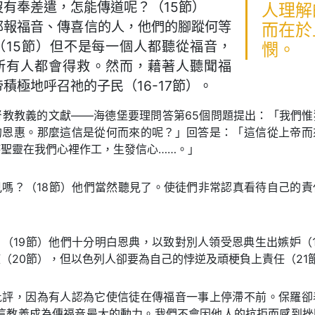
沒有奉差遣，怎能傳道呢？（15節）
人理解
那報福音、傳喜信的人，他們的腳蹤何等
而在於
（15節）但不是每一個人都聽從福音，
憫。
所有人都會得救。然而，藉著人聽聞福
積極地呼召祂的子民（16-17節）。
督教教義的文獻——海德堡要理問答第65個問題提出：「我們
的恩惠。那麼這信是從何而來的呢？」回答是：「這信從上帝而
聖靈在我們心裡作工，生發信心……。」
見嗎？（18節）他們當然聽見了。使徒們非常認真看待自己的責
（19節）他們十分明白恩典，以致對別人領受恩典生出嫉妒（
（20節），但以色列人卻要為自己的悖逆及頑梗負上責任（21
批評，因為有人認為它使信徒在傳福音一事上停滯不前。保羅卻
。這教義成為傳福音最大的動力。我們不會因他人的抗拒而感到挫