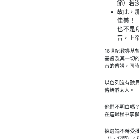
節）若
故此，
佳美！
也不是
音，上帝
16世紀教導基
基督及其一切
音的傳講，同時
以色列沒有聽
傳給猶太人。
他們不明白嗎？
在這過程中掌權
揀選論不時受
（1、17節）