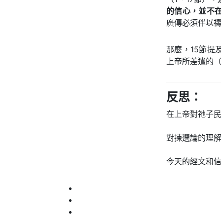
的信心，並不
廣傳必須伴以
那麼，15節
上帝所差遣的（
反思：
在上帝對祂子
對揀選論的理
今天的經文和