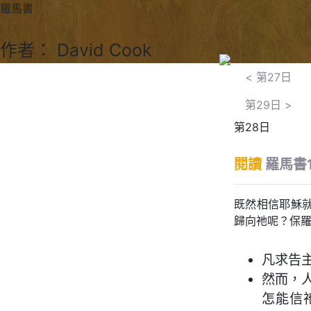
羅馬書
作者： David Cook
<
第27日
第29日
>
第28日
閱讀
羅馬書1
既然相信耶穌
歸向祂呢？保
凡求告
然而，
怎能信