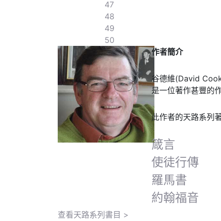
47
48
49
50
作者簡介
谷德維(David Co
是一位著作甚豐的
此作者的天路系列
箴言
使徒行傳
羅馬書
約翰福音
查看天路系列書目 >