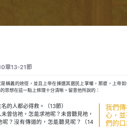
0章13-21節
就是稱義的途徑，並且上帝在揀選其選民上掌權，那麼，上帝如
羅的思想在這一點上條理十分清晰。留意他所說的：
主名的人都必得救。（13節）
我們傳
人未曾信祂，怎能求祂呢？未曾聽見祂，
心，並
祂呢？沒有傳道的，怎能聽見呢？（14
們的口