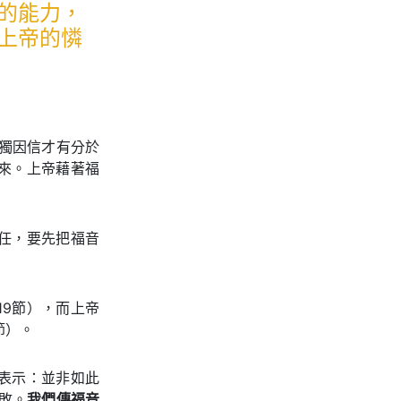
的能力，
上帝的憐
惟獨因信才有分於
來。上帝藉著福
任，要先把福音
19節），而上帝
節）。
表示：並非如此
敗。
我們傳福音