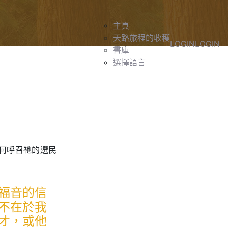
主頁
天路旅程的收穫
LOGIN
LOGIN
書庫
選擇語言
何呼召祂的選民
福音的信
不在於我
才，或他