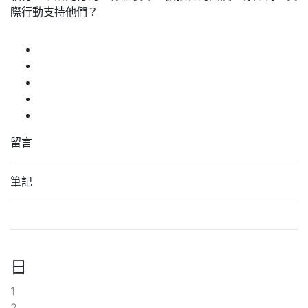
際行動支持他們？
留言
筆記
日
1
2