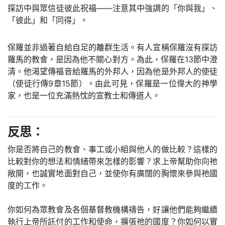
探訪中與眾信徒彼此祝福——注意其中強調的「你與我」、
「彼此」和「同得」。
保羅並非過著自給自足的離群生活。有人宣稱保羅沒有探訪
羅馬的教會，是因為他不關心對方。為此，保羅在13節中澄
清。他渴望傳福音給羅馬的外邦人，因為他是外邦人的使徒
（使徒行傳9章15節）。由此可見，保羅是一位偉大的神學
家，也是一位充滿熱忱的宣教士和傳道人。
反思：
你是否將自己的教會、事工或小組與他人的做比較？這樣的
比較對你的想法和情緒帶來怎樣的影響？求上帝幫助你向祂
敞開，也誠實地面對自己，並使你有廣闊的胸懷來參與祂國
度的工作。
你如何為眾教會及各個基督教機構禱告，好讓他們能夠繼續
執行上帝所託付的工作和使命，擴張祂的國度？你如何以實