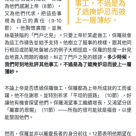
事工，不過是為
為他們感謝上帝（8節），
了遮掩妒忌而披
又為他們代求，把這些事
上一層薄紗。
視為自己的責任（9-10
節）。他胸懷廣闊，並無
絲毫狹隘的「門戶之見」。只要上帝於某處做工，保羅就會
為這工作禱告並給予支持。他樹立了服事的榜樣，跟其他同
行相忌或防範地盤被占的例子大相逕庭。保羅的態度一針見
血地直入問題的癥結，糾正了門戶之見的錯謬。
多少時候，
我們苛刻地批評其他事工，不過是為了遮掩妒忌而披上一層
薄紗。
不論上帝是否透過保羅做工，保羅都為上帝所成就的工而雀
躍。他不住謝恩，並特別祈求「平坦的道路」（10節），好
讓他有機會探望他們。保羅渴望事工繼續增長，又渴望分送
「屬靈的恩賜」（11節）——所指的很可能就是福音，以便
能堅固他們。
然而，保羅並非以屬靈長者的身分前往。12節表明他期望在