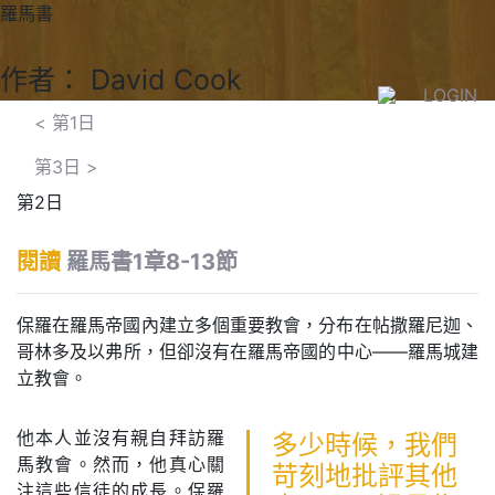
羅馬書
作者： David Cook
LOGIN
<
第1日
第3日
>
第2日
閱讀
羅馬書1章8-13節
保羅在羅馬帝國內建立多個重要教會，分布在帖撒羅尼迦、
哥林多及以弗所，但卻沒有在羅馬帝國的中心——羅馬城建
立教會。
他本人並沒有親自拜訪羅
多少時候，我們
馬教會。然而，他真心關
苛刻地批評其他
注這些信徒的成長。保羅